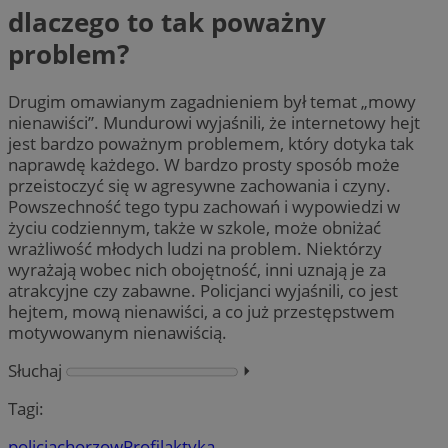
dlaczego to tak poważny
problem?
Drugim omawianym zagadnieniem był temat „mowy
nienawiści”. Mundurowi wyjaśnili, że internetowy hejt
jest bardzo poważnym problemem, który dotyka tak
naprawdę każdego. W bardzo prosty sposób może
przeistoczyć się w agresywne zachowania i czyny.
Powszechność tego typu zachowań i wypowiedzi w
życiu codziennym, także w szkole, może obniżać
wrażliwość młodych ludzi na problem. Niektórzy
wyrażają wobec nich obojętność, inni uznają je za
atrakcyjne czy zabawne. Policjanci wyjaśnili, co jest
hejtem, mową nienawiści, a co już przestępstwem
motywowanym nienawiścią.
Słuchaj
⏵︎
Tagi:
policja
chorzow
Profilaktyka