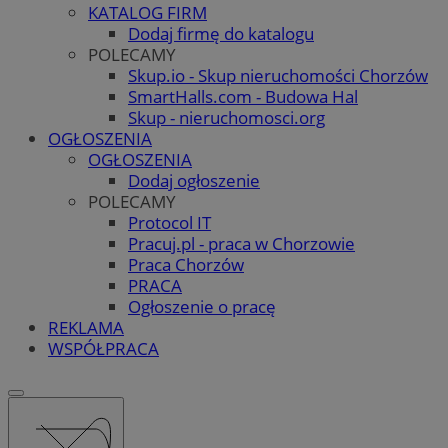
KATALOG FIRM
Dodaj firmę do katalogu
POLECAMY
Skup.io - Skup nieruchomości Chorzów
SmartHalls.com - Budowa Hal
Skup - nieruchomosci.org
OGŁOSZENIA
OGŁOSZENIA
Dodaj ogłoszenie
POLECAMY
Protocol IT
Pracuj.pl - praca w Chorzowie
Praca Chorzów
PRACA
Ogłoszenie o pracę
REKLAMA
WSPÓŁPRACA