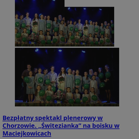
Bezpłatny spektakl plenerowy w
Chorzowie. „Świtezianka” na boisku w
Maciejkowicach