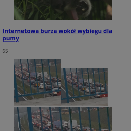
Internetowa burza wokół wybiegu dla
pumy
65