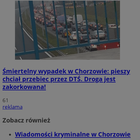
Śmiertelny wypadek w Chorzowie: pieszy
chciał przebiec przez DTŚ. Droga jest
zakorkowana!
61
reklama
Zobacz również
Wiadomości kryminalne w Chorzowie