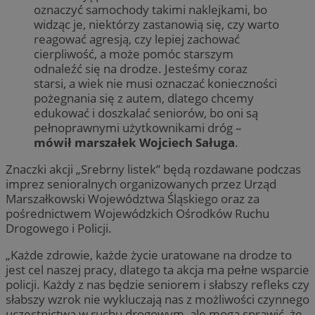
oznaczyć samochody takimi naklejkami, bo
widząc je, niektórzy zastanowią się, czy warto
reagować agresją, czy lepiej zachować
cierpliwość, a może pomóc starszym
odnaleźć się na drodze. Jesteśmy coraz
starsi, a wiek nie musi oznaczać konieczności
pożegnania się z autem, dlatego chcemy
edukować i doszkalać seniorów, bo oni są
pełnoprawnymi użytkownikami dróg –
mówił marszałek Wojciech Saługa
.
Znaczki akcji „Srebrny listek” będą rozdawane podczas
imprez senioralnych organizowanych przez Urząd
Marszałkowski Województwa Śląskiego oraz za
pośrednictwem Wojewódzkich Ośrodków Ruchu
Drogowego i Policji.
„Każde zdrowie, każde życie uratowane na drodze to
jest cel naszej pracy, dlatego ta akcja ma pełne wsparcie
policji. Każdy z nas będzie seniorem i słabszy refleks czy
słabszy wzrok nie wykluczają nas z możliwości czynnego
uczestnictwa w ruchu drogowym, ale mogą sprawić, że