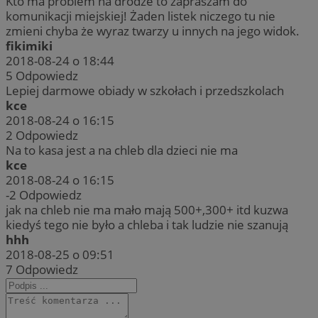
Kto ma problem na drodze to zapraszam do
komunikacji miejskiej! Żaden listek niczego tu nie
zmieni chyba że wyraz twarzy u innych na jego widok.
fikimiki
2018-08-24 o 18:44
5
Odpowiedz
Lepiej darmowe obiady w szkołach i przedszkolach
kce
2018-08-24 o 16:15
2
Odpowiedz
Na to kasa jest a na chleb dla dzieci nie ma
kce
2018-08-24 o 16:15
-2
Odpowiedz
jak na chleb nie ma mało mają 500+,300+ itd kuzwa
kiedyś tego nie było a chleba i tak ludzie nie szanują
hhh
2018-08-25 o 09:51
7
Odpowiedz