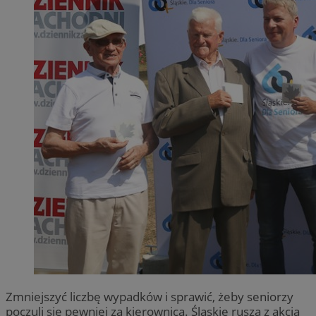
Zmniejszyć liczbę wypadków i sprawić, żeby seniorzy
poczuli się pewniej za kierownicą. Śląskie rusza z akcją