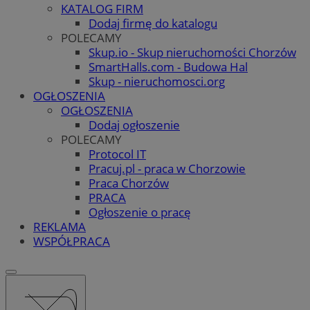
KATALOG FIRM
Dodaj firmę do katalogu
POLECAMY
Skup.io - Skup nieruchomości Chorzów
SmartHalls.com - Budowa Hal
Skup - nieruchomosci.org
OGŁOSZENIA
OGŁOSZENIA
Dodaj ogłoszenie
POLECAMY
Protocol IT
Pracuj.pl - praca w Chorzowie
Praca Chorzów
PRACA
Ogłoszenie o pracę
REKLAMA
WSPÓŁPRACA