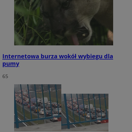
Internetowa burza wokół wybiegu dla
pumy
65