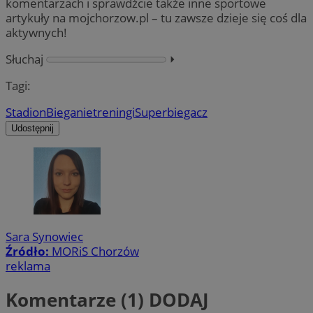
komentarzach i sprawdźcie także inne sportowe
artykuły na mojchorzow.pl – tu zawsze dzieje się coś dla
aktywnych!
Słuchaj
⏵︎
Tagi:
Stadion
Bieganie
treningi
Superbiegacz
Udostępnij
Sara Synowiec
Źródło:
MORiS Chorzów
reklama
Komentarze (1)
DODAJ