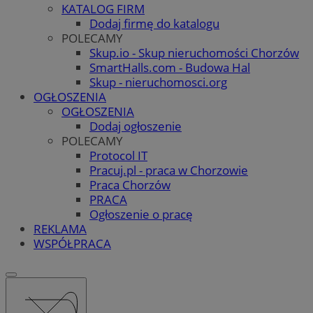
KATALOG FIRM
Dodaj firmę do katalogu
POLECAMY
Skup.io - Skup nieruchomości Chorzów
SmartHalls.com - Budowa Hal
Skup - nieruchomosci.org
OGŁOSZENIA
OGŁOSZENIA
Dodaj ogłoszenie
POLECAMY
Protocol IT
Pracuj.pl - praca w Chorzowie
Praca Chorzów
PRACA
Ogłoszenie o pracę
REKLAMA
WSPÓŁPRACA