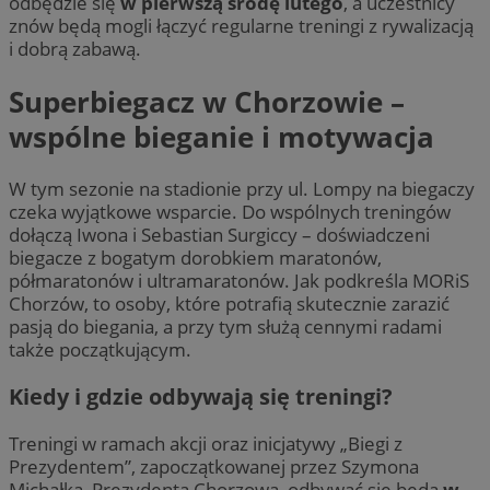
odbędzie się
w pierwszą środę lutego
, a uczestnicy
znów będą mogli łączyć regularne treningi z rywalizacją
i dobrą zabawą.
Superbiegacz w Chorzowie –
wspólne bieganie i motywacja
W tym sezonie na stadionie przy ul. Lompy na biegaczy
czeka wyjątkowe wsparcie. Do wspólnych treningów
dołączą Iwona i Sebastian Surgiccy – doświadczeni
biegacze z bogatym dorobkiem maratonów,
półmaratonów i ultramaratonów. Jak podkreśla MORiS
Chorzów, to osoby, które potrafią skutecznie zarazić
pasją do biegania, a przy tym służą cennymi radami
także początkującym.
Kiedy i gdzie odbywają się treningi?
Treningi w ramach akcji oraz inicjatywy „Biegi z
Prezydentem”, zapoczątkowanej przez Szymona
Michałka, Prezydenta Chorzowa, odbywać się będą
w