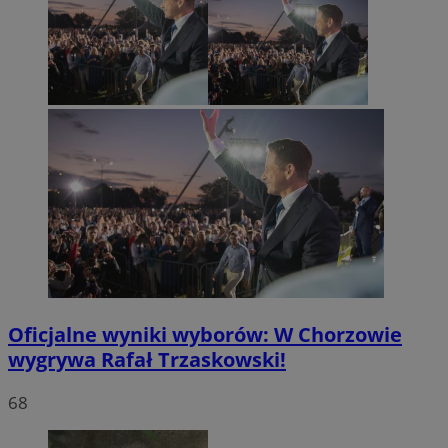
Oficjalne wyniki wyborów: W Chorzowie
wygrywa Rafał Trzaskowski!
68