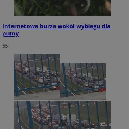
Internetowa burza wokół wybiegu dla
pumy
65