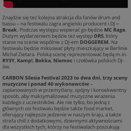
Znajdzie się też kolejna atrakcja dla fanów drum and
bassu – na festiwalu zagra angielski producent i DJ
–
Break
. Podczas występu wspierać go będzie
MC Rage
.
Dużym wydarzeniem będzie też występ
DRS
, który
stanie na scenie wspólnie z DJ-em
DOGGEREM
. Na
festiwalu będzie miksować płyty mieszkający w Berlinie
Michal Zietara. Polską scenę reprezentować będą m.in.
RYSY
,
Kamp!
,
Bokka
,
Niemoc
i czołówka polskich DJ-
ów.
CARBON Silesia Festival 2023 to dwa dni, trzy sceny
muzyczne i ponad 40 wykonawców
–
zaplanowanych w przemyślany, spójny i konsekwentny
sposób, aby maksymalizować muzyczne wrażenia
każdego z uczestników. Ale nie tylko, bo jedną z
głównych osi festiwalu będzie także food market,
oferujący najlepsze jedzenie w naszym kraju, a także
strefa chill z dodatkowymi, dziennymi aktywnościami
dla wszystkich tych, którzy na festiwalach poszukują