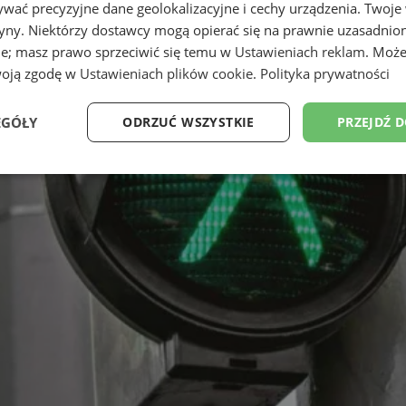
wać precyzyjne dane geolokalizacyjne i cechy urządzenia. Twoje
tryny. Niektórzy dostawcy mogą opierać się na prawnie uzasadnio
ie; masz prawo sprzeciwić się temu w
Ustawieniach reklam
. Może
woją zgodę w
Ustawieniach plików cookie
.
Polityka prywatności
EGÓŁY
ODRZUĆ WSZYSTKIE
PRZEJDŹ 
Wydajność
Targetowanie
Funkcjonalność
Ni
ezbędne
Wydajność
Targetowanie
Funkcjonalność
Niesklasyfikow
ie umożliwiają korzystanie z podstawowych funkcji strony internetowej, takich jak log
Bez niezbędnych plików cookie nie można prawidłowo korzystać ze strony internetowe
Okres
Provider
/
Domena
Opis
przechowywania