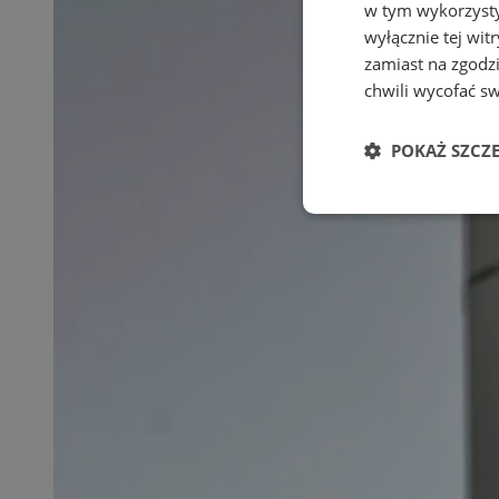
w tym wykorzysty
wyłącznie tej wi
zamiast na zgodz
chwili wycofać s
POKAŻ SZCZ
Niezbędne
Ni
Niezbędne pliki cook
zarządzanie kontem. 
Nazwa