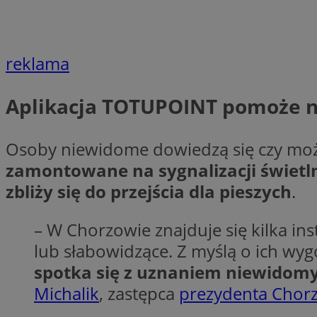
li_gc
reklama
Nazwa
Nazwa
Aplikacja TOTUPOINT pomoże n
openstat_umr82x3
Nazwa
openstat_gid
VP
pb_rtb_ev_part
openstat_pbi939ar
Osoby niewidome dowiedzą się czy możn
openstat_khpu8s
zamontowane na sygnalizacji świetlne
openstat_iy2unm5p
_clck
zbliży się do przejścia dla pieszych
.
__gads
incap_ses_1688_32
– W Chorzowie znajduje się kilka in
openstat_wj089dcr
__Secure-
_clsk
ROLLOUT_TOKEN
visid_incap_322052
lub słabowidzące. Z myślą o ich wyg
spotka się z uznaniem niewidom
_clsk
Michalik
, zastępca
prezydenta Chor
bcookie