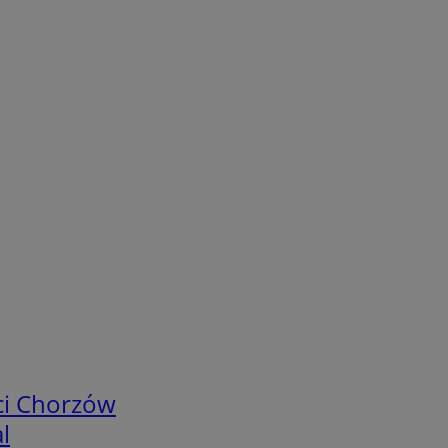
ci Chorzów
l