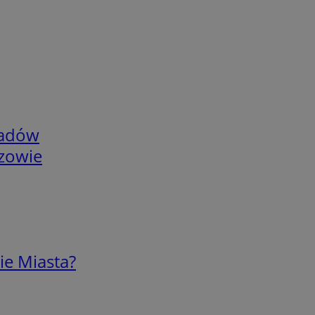
adów
rzowie
ie Miasta?