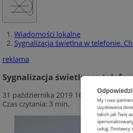
Wiadomości lokalne
Sygnalizacja świetlna w telefonie. 
reklama
Sygnalizacja świetlna w telefo
Odpowiedzia
31 października 2019 16:15
My i nasi partne
Czas czytania: 3 min.
uzyskiwania dost
takich jak Twój a
spersonalizowanyc
usług.
Dostawcy s