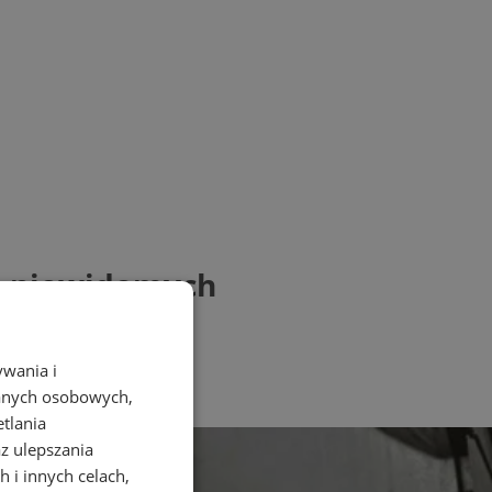
la niewidomych
ywania i
danych osobowych,
etlania
az ulepszania
 i innych celach,