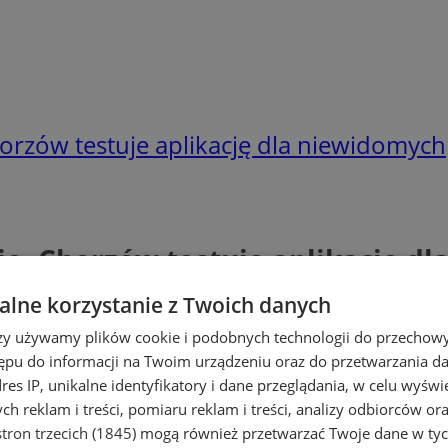
Chorzów testuje aplikację dla niewidomych
nie. Chorzów testuje aplikację d
lne korzystanie z Twoich danych
rzy używamy plików cookie i podobnych technologii do przechow
ępu do informacji na Twoim urządzeniu oraz do przetwarzania 
dres IP, unikalne identyfikatory i dane przeglądania, w celu wyświ
h reklam i treści, pomiaru reklam i treści, analizy odbiorców or
tron trzecich (1845)
mogą również przetwarzać Twoje dane w tych