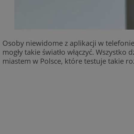
QeSessID
MvSessID
SessID
CookieScriptConse
Osoby niewidome z aplikacji w telefonie
mogły takie światło włączyć. Wszystko d
__cf_bm
miastem w Polsce, które testuje takie ro
VISITOR_PRIVACY_
INGRESSCOOKIE