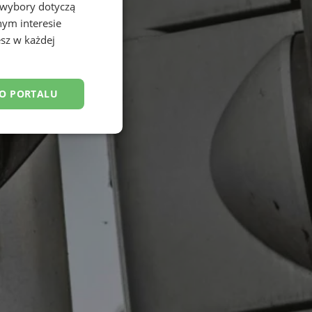
 wybory dotyczą
nym interesie
sz w każdej
DO PORTALU
esklasyfikowane
ane
owanie użytkownika i
j.