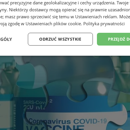
wać precyzyjne dane geolokalizacyjne i cechy urządzenia. Twoje
tryny. Niektórzy dostawcy mogą opierać się na prawnie uzasadnio
ie; masz prawo sprzeciwić się temu w
Ustawieniach reklam
. Może
woją zgodę w
Ustawieniach plików cookie
.
Polityka prywatności
EGÓŁY
ODRZUĆ WSZYSTKIE
PRZEJDŹ 
Wydajność
Targetowanie
Funkcjonalność
Ni
ezbędne
Wydajność
Targetowanie
Funkcjonalność
Niesklasyfikow
ie umożliwiają korzystanie z podstawowych funkcji strony internetowej, takich jak log
Bez niezbędnych plików cookie nie można prawidłowo korzystać ze strony internetowe
Okres
Provider
/
Domena
Opis
przechowywania