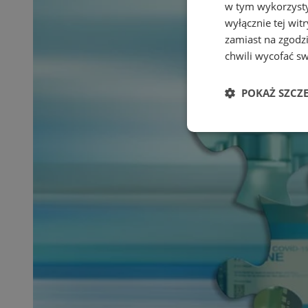
w tym wykorzysty
wyłącznie tej wi
zamiast na zgodz
chwili wycofać s
POKAŻ SZCZ
Niezbędne
Ni
Niezbędne pliki cook
zarządzanie kontem. 
Nazwa