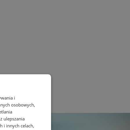
ywania i
danych osobowych,
etlania
az ulepszania
 i innych celach,