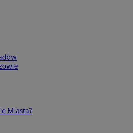
adów
rzowie
ie Miasta?