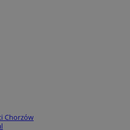
ci Chorzów
l