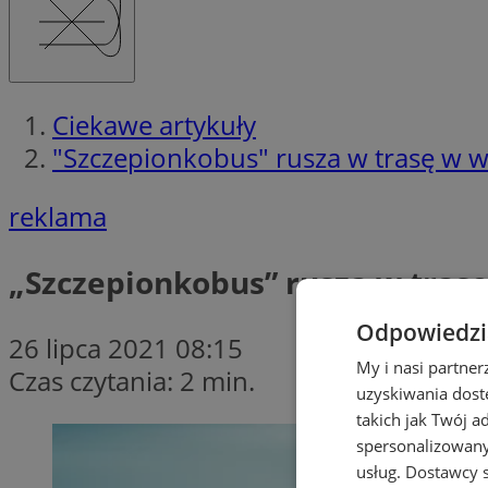
Ciekawe artykuły
"Szczepionkobus" rusza w trasę w w
reklama
„Szczepionkobus” rusza w trasę
Odpowiedzia
26 lipca 2021 08:15
My i nasi partne
Czas czytania: 2 min.
uzyskiwania dost
takich jak Twój a
spersonalizowanyc
usług.
Dostawcy s