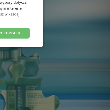
 wybory dotyczą
nym interesie
sz w każdej
DO PORTALU
esklasyfikowane
ane
owanie użytkownika i
j.