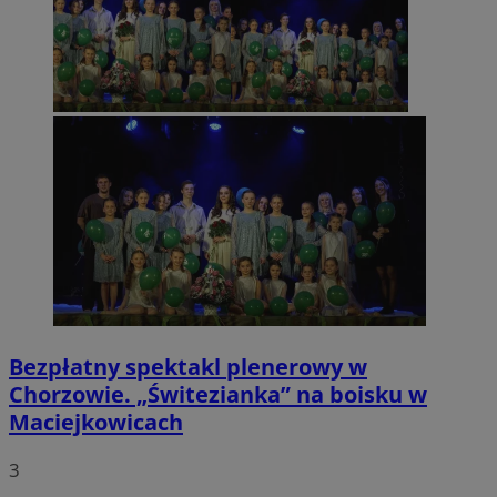
Bezpłatny spektakl plenerowy w
Chorzowie. „Świtezianka” na boisku w
Maciejkowicach
3