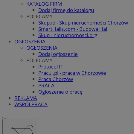
KATALOG FIRM
Dodaj firmę do katalogu
POLECAMY
Skup.io - Skup nieruchomości Chorzów
SmartHalls.com - Budowa Hal
Skup - nieruchomosci.org
OGŁOSZENIA
OGŁOSZENIA
Dodaj ogłoszenie
POLECAMY
Protocol IT
Pracuj.pl - praca w Chorzowie
Praca Chorzów
PRACA
Ogłoszenie o pracę
REKLAMA
WSPÓŁPRACA