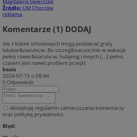
Magdalena Świerczek
Źródło:
UM Chorzów
reklama
Komentarze (1)
DODAJ
Ale z klatek schodowych mogą pozbierać graty
lokator&oacute;w. Bo szczeg&oacute;lnie w wakacje
pełno rower&oacute;w, hulajnog i innych [...] pełno,
czasem jest nawet problem przejść
basia
2024-07-15 o 08:44
0
Odpowiedz
Akceptuję regulamin zamieszczania komentarzy
oraz politykę prywatności.
Błąd: