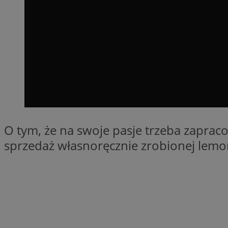
QeSessID
MvSessID
SessID
CookieScriptConse
__cf_bm
O tym, że na swoje pasje trzeba zaprac
VISITOR_PRIVACY_
sprzedaż własnoręcznie zrobionej lemo
INGRESSCOOKIE