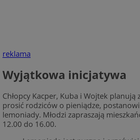
li_gc
Nazwa
Nazwa
openstat_umr82x3
Nazwa
reklama
openstat_gid
VP
pb_rtb_ev_part
openstat_pbi939ar
Wyjątkowa inicjatywa
openstat_khpu8s
openstat_iy2unm5p
_clck
__gads
incap_ses_1688_32
Chłopcy Kacper, Kuba i Wojtek planują 
openstat_wj089dcr
__Secure-
prosić rodziców o pieniądze, postanowil
_clsk
ROLLOUT_TOKEN
visid_incap_322052
lemoniady. Młodzi zapraszają mieszkań
12.00 do 16.00.
_clsk
bcookie