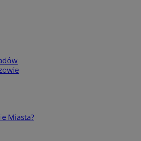
adów
rzowie
ie Miasta?