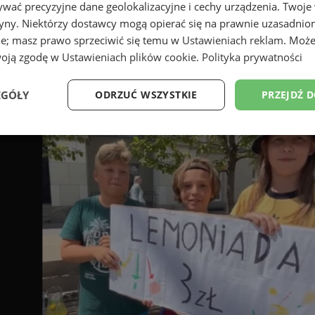
wać precyzyjne dane geolokalizacyjne i cechy urządzenia. Twoje
tryny. Niektórzy dostawcy mogą opierać się na prawnie uzasadnio
ie; masz prawo sprzeciwić się temu w
Ustawieniach reklam
. Może
woją zgodę w
Ustawieniach plików cookie
.
Polityka prywatności
EGÓŁY
ODRZUĆ WSZYSTKIE
PRZEJDŹ 
Wydajność
Targetowanie
Funkcjonalność
Ni
ezbędne
Wydajność
Targetowanie
Funkcjonalność
Niesklasyfikow
ie umożliwiają korzystanie z podstawowych funkcji strony internetowej, takich jak log
Bez niezbędnych plików cookie nie można prawidłowo korzystać ze strony internetowe
Okres
Provider
/
Domena
Opis
przechowywania