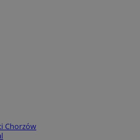
ci Chorzów
l