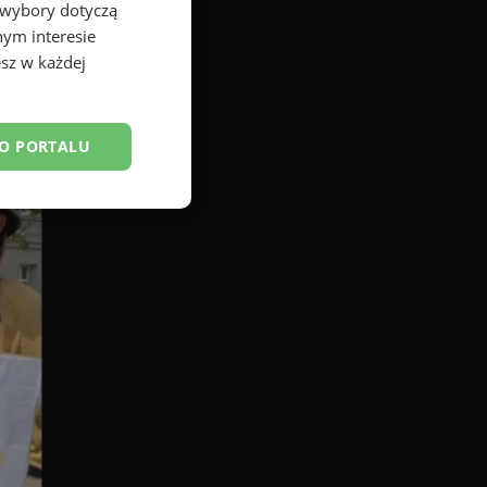
 wybory dotyczą
nym interesie
sz w każdej
DO PORTALU
esklasyfikowane
ane
owanie użytkownika i
j.