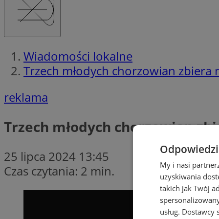
Wiadomości lokalne
Trzech młodych chorzowian zbiera 
reklama
Trzech młodych chorzowian zbi
Odpowiedzia
25 lipca 2024 13:45
My i nasi partne
Czas czytania: 2 min.
uzyskiwania dost
takich jak Twój a
spersonalizowanyc
usług.
Dostawcy s