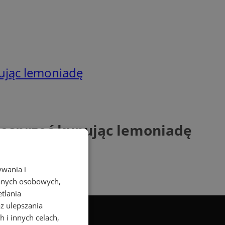
pując lemoniadę
wesprzeć kupując lemoniadę
ywania i
danych osobowych,
etlania
az ulepszania
 i innych celach,