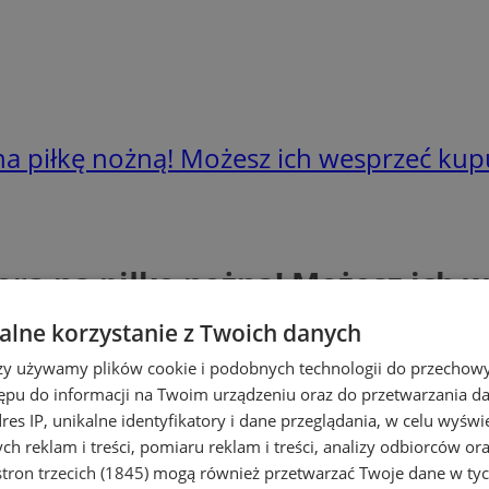
na piłkę nożną! Możesz ich wesprzeć ku
era na piłkę nożną! Możesz ich 
lne korzystanie z Twoich danych
rzy używamy plików cookie i podobnych technologii do przechow
ępu do informacji na Twoim urządzeniu oraz do przetwarzania 
dres IP, unikalne identyfikatory i dane przeglądania, w celu wyświ
h reklam i treści, pomiaru reklam i treści, analizy odbiorców or
tron trzecich (1845)
mogą również przetwarzać Twoje dane w tych