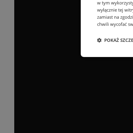
w tym wykorzysty
wyłącznie tej wi
zamiast na zgodz
chwili wycofać s
POKAŻ SZCZ
Niezbędne
Ni
Niezbędne pliki cook
zarządzanie kontem. 
Nazwa