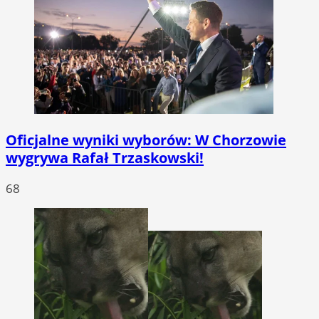
Oficjalne wyniki wyborów: W Chorzowie
wygrywa Rafał Trzaskowski!
68