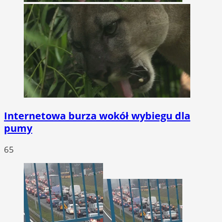
Internetowa burza wokół wybiegu dla
pumy
65