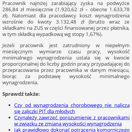
Pracownik najniżej zarabiający zyska na podwyżce
286,84 zł miesięcznie (1.920,62 zł – obecne 1.633,78
zł). Natomiast dla pracodawcy koszt wynagrodzenia
wzrośnie do kwoty 3.132,48 zł (brutto wraz ze
składkami na ZUS w części finansowanej przez płatnika,
w tym składką wypadkową wg stopy 1,67%).
Jeżeli pracownik jest zatrudniony w niepełnym
miesięcznym wymiarze czasu pracy, wysokość
minimalnego wynagrodzenia ustala się w kwocie
proporcjonalnej do liczby godzin pracy przypadającej do
przepracowania przez pracownika w danym miesiącu,
biorąc za podstawę wysokość minimalnego
wynagrodzenia.
Sprawdź także:
Czy od wynagrodzenia chorobowego nie nalicza
się zaliczki PIT dla młodych
Czynależy zawrzeć porozumienie z pracownikami
w związku ze zmianą wysokości wynagrodzenia
Jak prawidłowo dokonać potrącenia komorniczego