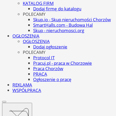
KATALOG FIRM
Dodaj firmę do katalogu
POLECAMY
Skup.io - Skup nieruchomości Chorzów
SmartHalls.com - Budowa Hal
Skup - nieruchomosci.org
OGŁOSZENIA
OGŁOSZENIA
Dodaj ogłoszenie
POLECAMY
Protocol IT
Pracuj.pl - praca w Chorzowie
Praca Chorzów
PRACA
Ogłoszenie o pracę
REKLAMA
WSPÓŁPRACA