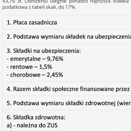
43,76 zł. Obniżeniu ulegnie ponadto najniższa stawka
podatkowa z tabeli skali, do 17%.