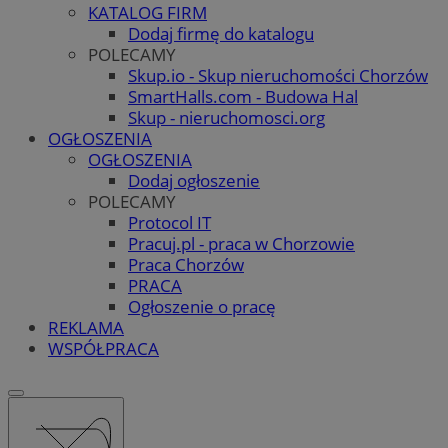
KATALOG FIRM
Dodaj firmę do katalogu
POLECAMY
Skup.io - Skup nieruchomości Chorzów
SmartHalls.com - Budowa Hal
Skup - nieruchomosci.org
OGŁOSZENIA
OGŁOSZENIA
Dodaj ogłoszenie
POLECAMY
Protocol IT
Pracuj.pl - praca w Chorzowie
Praca Chorzów
PRACA
Ogłoszenie o pracę
REKLAMA
WSPÓŁPRACA