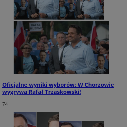
Oficjalne wyniki wyborów: W Chorzowie
wygrywa Rafał Trzaskowski!
74