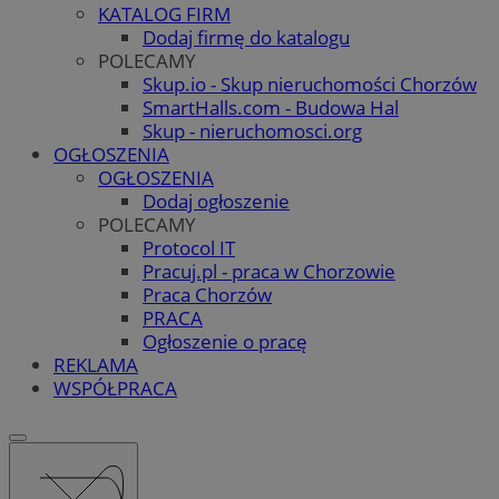
KATALOG FIRM
Dodaj firmę do katalogu
POLECAMY
Skup.io - Skup nieruchomości Chorzów
SmartHalls.com - Budowa Hal
Skup - nieruchomosci.org
OGŁOSZENIA
OGŁOSZENIA
Dodaj ogłoszenie
POLECAMY
Protocol IT
Pracuj.pl - praca w Chorzowie
Praca Chorzów
PRACA
Ogłoszenie o pracę
REKLAMA
WSPÓŁPRACA