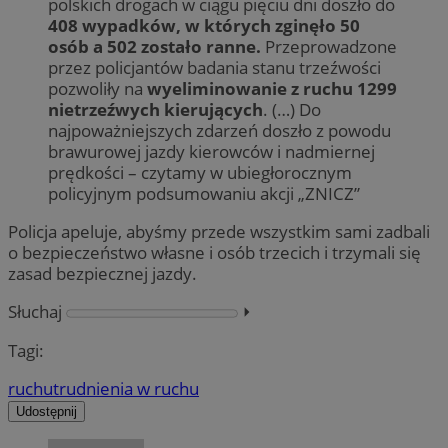
polskich drogach w ciągu pięciu dni doszło do
408 wypadków, w których zginęło 50
osób a 502 zostało ranne.
Przeprowadzone
przez policjantów badania stanu trzeźwości
pozwoliły na
wyeliminowanie z ruchu 1299
nietrzeźwych kierujących
. (…) Do
najpoważniejszych zdarzeń doszło z powodu
brawurowej jazdy kierowców i nadmiernej
prędkości – czytamy w ubiegłorocznym
policyjnym podsumowaniu akcji „ZNICZ”
Policja apeluje, abyśmy przede wszystkim sami zadbali
o bezpieczeństwo własne i osób trzecich i trzymali się
zasad bezpiecznej jazdy.
Słuchaj
⏵︎
Tagi:
ruch
utrudnienia w ruchu
Udostępnij