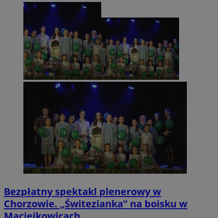
Bezpłatny spektakl plenerowy w
Chorzowie. „Świtezianka” na boisku w
Maciejkowicach