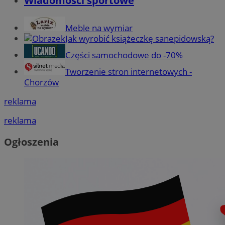
Wiadomości sportowe
Meble na wymiar
Jak wyrobić książeczkę sanepidowską?
Części samochodowe do -70%
Tworzenie stron internetowych -
Chorzów
reklama
reklama
Ogłoszenia