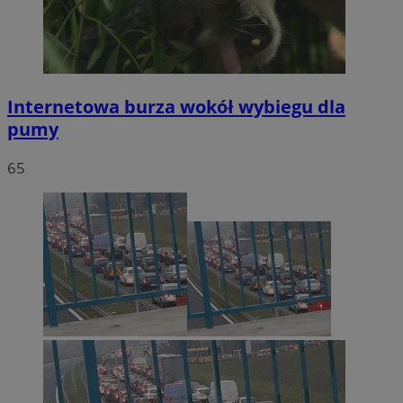
Internetowa burza wokół wybiegu dla
pumy
65