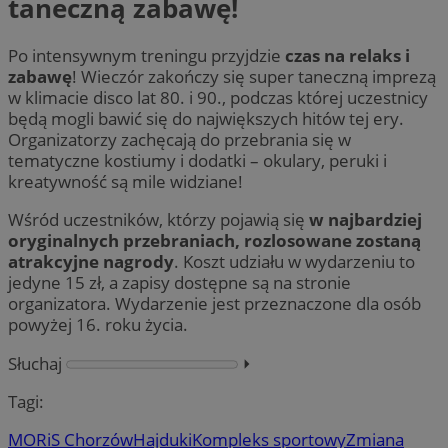
taneczną zabawę!
Po intensywnym treningu przyjdzie
czas na relaks i
zabawę
! Wieczór zakończy się super taneczną imprezą
w klimacie disco lat 80. i 90., podczas której uczestnicy
będą mogli bawić się do największych hitów tej ery.
Organizatorzy zachęcają do przebrania się w
tematyczne kostiumy i dodatki – okulary, peruki i
kreatywność są mile widziane!
Wśród uczestników, którzy pojawią się
w najbardziej
oryginalnych przebraniach, rozlosowane zostaną
atrakcyjne nagrody
. Koszt udziału w wydarzeniu to
jedyne 15 zł, a zapisy dostępne są na stronie
organizatora. Wydarzenie jest przeznaczone dla osób
powyżej 16. roku życia.
Słuchaj
⏵︎
Tagi:
MORiS Chorzów
Hajduki
Kompleks sportowy
Zmiana