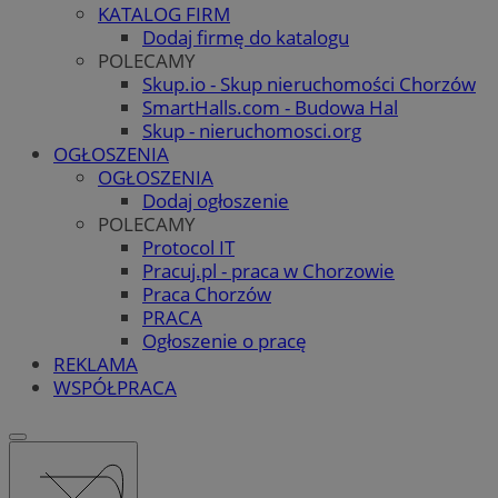
KATALOG FIRM
Dodaj firmę do katalogu
POLECAMY
Skup.io - Skup nieruchomości Chorzów
SmartHalls.com - Budowa Hal
Skup - nieruchomosci.org
OGŁOSZENIA
OGŁOSZENIA
Dodaj ogłoszenie
POLECAMY
Protocol IT
Pracuj.pl - praca w Chorzowie
Praca Chorzów
PRACA
Ogłoszenie o pracę
REKLAMA
WSPÓŁPRACA