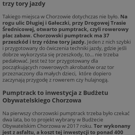
trzy tory jazdy
Takiego miejsca w Chorzowie dotychczas nie było.
Na
rogu ulic Długiej i Gałeczki, przy Drogowej Trasie
Średnicowej, otwarto pumptrack, czyli rowerowy
plac zabaw. Chorzowski pumptrack ma 37
przeszkód i trzy różne tory jazdy.
Jeden z nich szybki
i przygotowany do ćwiczenia techniki jazdy, gdzie jeśli
dobrze wykorzysta się przeszkody, to… nie trzeba
pedałować. Jest też tor przygotowany dla
początkujących rowerowych akrobatów oraz tor
przeznaczony dla małych dzieci, które dopiero
zaczynają przygodę z rowerem czy hulajnogą.
Pumptrack to inwestycja z Budżetu
Obywatelskiego Chorzowa
Na pierwszy chorzowski pumptrack trzeba było czekać
dwa lata, bo to projekt wybrany w Budżecie
Obywatelskim Chorzowa w 2017 roku.
Tor wykonany
jest z asfaltu, a koszt tej inwestycji to ponad 400