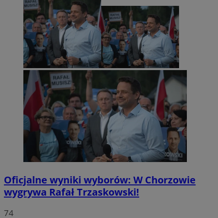
Oficjalne wyniki wyborów: W Chorzowie
wygrywa Rafał Trzaskowski!
74