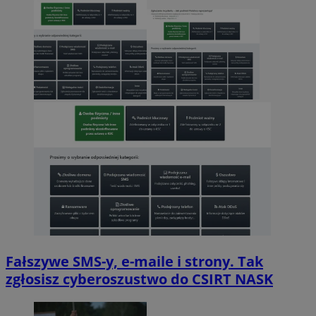
Fałszywe SMS-y, e-maile i strony. Tak
zgłosisz cyberoszustwo do CSIRT NASK