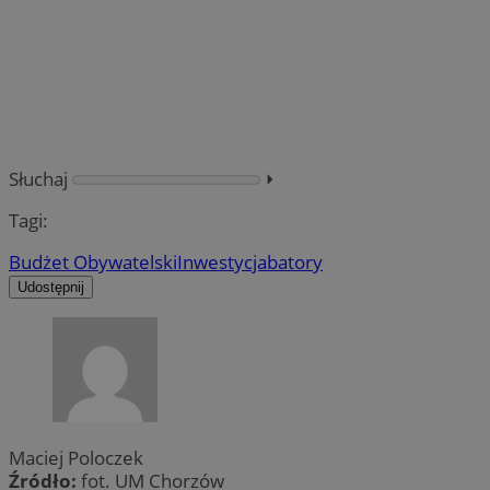
Słuchaj
⏵︎
Tagi:
Budżet Obywatelski
Inwestycja
batory
Udostępnij
Maciej Poloczek
Źródło:
fot. UM Chorzów