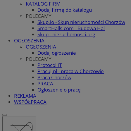
KATALOG FIRM
Dodaj firmę do katalogu
POLECAMY
Skup.io - Skup nieruchomości Chorzów
SmartHalls.com - Budowa Hal
Skup - nieruchomosci.org
OGŁOSZENIA
OGŁOSZENIA
Dodaj ogłoszenie
POLECAMY
Protocol IT
Pracuj.pl - praca w Chorzowie
Praca Chorzów
PRACA
Ogłoszenie o pracę
REKLAMA
WSPÓŁPRACA