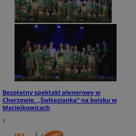
Bezpłatny spektakl plenerowy w
Chorzowie. „Świtezianka” na boisku w
Maciejkowicach
3