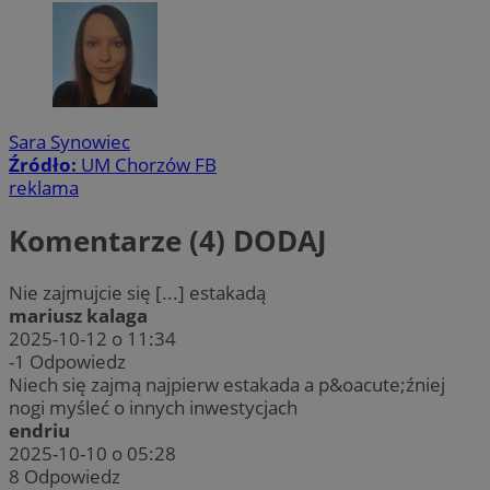
Sara Synowiec
Źródło:
UM Chorzów FB
reklama
Komentarze (4)
DODAJ
Nie zajmujcie się [...] estakadą
mariusz kalaga
2025-10-12 o 11:34
-1
Odpowiedz
Niech się zajmą najpierw estakada a p&oacute;źniej
nogi myśleć o innych inwestycjach
endriu
2025-10-10 o 05:28
8
Odpowiedz