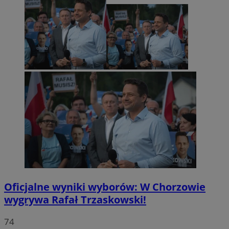
Oficjalne wyniki wyborów: W Chorzowie
wygrywa Rafał Trzaskowski!
74