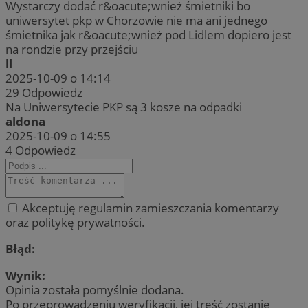
Wystarczy dodać r&oacute;wnież śmietniki bo
uniwersytet pkp w Chorzowie nie ma ani jednego
śmietnika jak r&oacute;wnież pod Lidlem dopiero jest
na rondzie przy przejściu
ll
2025-10-09 o 14:14
29
Odpowiedz
Na Uniwersytecie PKP są 3 kosze na odpadki
aldona
2025-10-09 o 14:55
4
Odpowiedz
Akceptuję regulamin zamieszczania komentarzy
oraz politykę prywatności.
Błąd:
Wynik:
Opinia została pomyślnie dodana.
Po przeprowadzeniu weryfikacji, jej treść zostanie