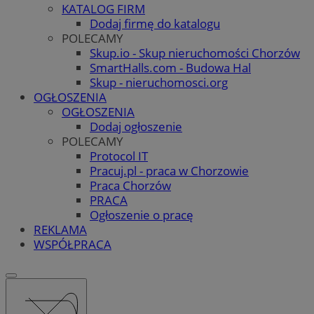
KATALOG FIRM
Dodaj firmę do katalogu
POLECAMY
Skup.io - Skup nieruchomości Chorzów
SmartHalls.com - Budowa Hal
Skup - nieruchomosci.org
OGŁOSZENIA
OGŁOSZENIA
Dodaj ogłoszenie
POLECAMY
Protocol IT
Pracuj.pl - praca w Chorzowie
Praca Chorzów
PRACA
Ogłoszenie o pracę
REKLAMA
WSPÓŁPRACA