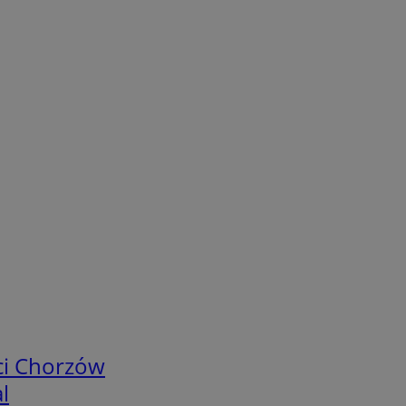
ci Chorzów
l