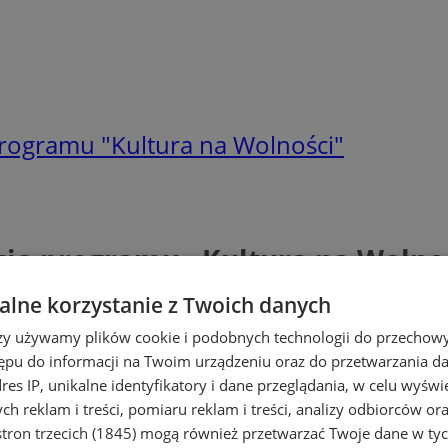
programu "Kultura na Wolności"
cja programu „Kultura na Wolno
lne korzystanie z Twoich danych
rzy używamy plików cookie i podobnych technologii do przechow
ępu do informacji na Twoim urządzeniu oraz do przetwarzania 
dres IP, unikalne identyfikatory i dane przeglądania, w celu wyświ
h reklam i treści, pomiaru reklam i treści, analizy odbiorców or
tron trzecich (1845)
mogą również przetwarzać Twoje dane w tych