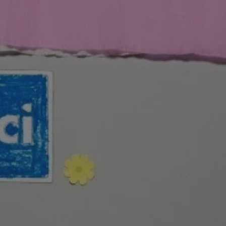
entyfikator sesji.
entyfikator sesji.
entyfikator sesji.
rzez usługę Cookie-
preferencji
 na pliki cookie.
ookie Cookie-
niania ludzi i
trony internetowej,
e ważnych raportów
ryny internetowej.
nformacje o zgodzie
ncjach dotyczących
ia z witryny.
olityki prywatności
ich przestrzeganie
temu użytkownik nie
woich preferencji,
 z regulacjami
erów obsługuje
ekście
lu optymalizacji