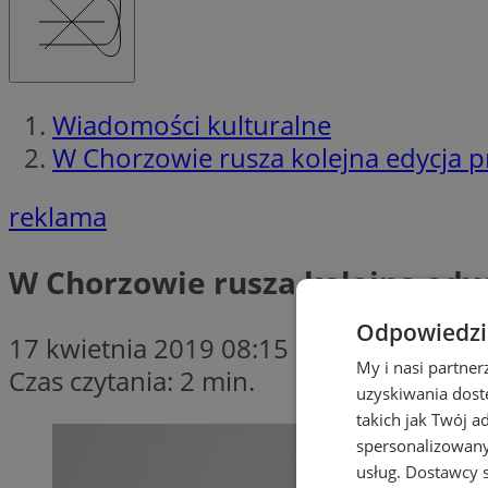
Wiadomości kulturalne
W Chorzowie rusza kolejna edycja 
reklama
W Chorzowie rusza kolejna edy
Odpowiedzia
17 kwietnia 2019 08:15
My i nasi partne
Czas czytania: 2 min.
uzyskiwania dost
takich jak Twój a
spersonalizowanyc
usług.
Dostawcy s