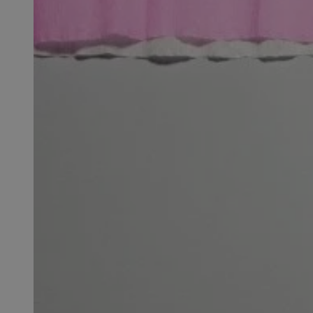
QeSessID
MvSessID
SessID
CookieScriptConse
__cf_bm
VISITOR_PRIVACY_
INGRESSCOOKIE