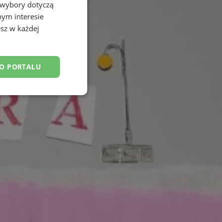
 wybory dotyczą
nym interesie
sz w każdej
DO PORTALU
esklasyfikowane
ane
owanie użytkownika i
j.