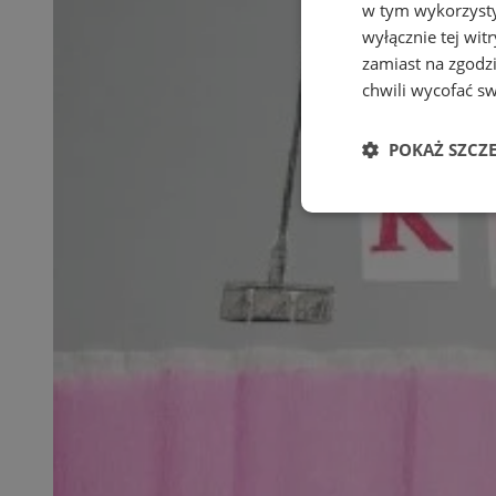
w tym wykorzysty
wyłącznie tej wi
zamiast na zgodz
chwili wycofać s
POKAŻ SZCZ
Niezbędne
Ni
Niezbędne pliki cook
zarządzanie kontem. 
Nazwa