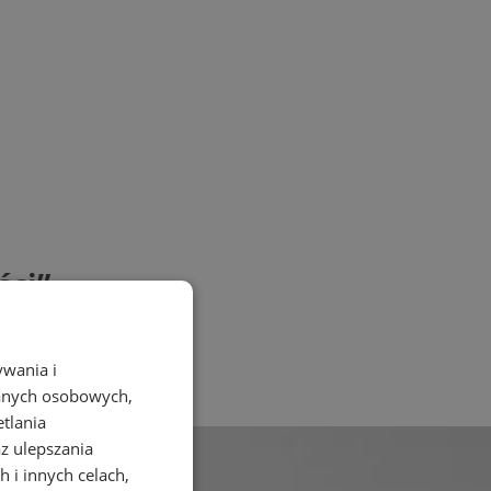
ści”
ywania i
danych osobowych,
etlania
az ulepszania
 i innych celach,