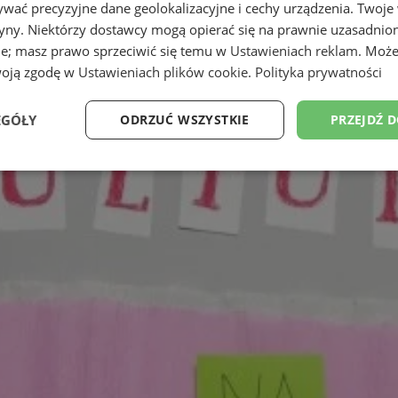
wać precyzyjne dane geolokalizacyjne i cechy urządzenia. Twoje
tryny. Niektórzy dostawcy mogą opierać się na prawnie uzasadnio
ie; masz prawo sprzeciwić się temu w
Ustawieniach reklam
. Może
woją zgodę w
Ustawieniach plików cookie
.
Polityka prywatności
EGÓŁY
ODRZUĆ WSZYSTKIE
PRZEJDŹ 
Wydajność
Targetowanie
Funkcjonalność
Ni
ezbędne
Wydajność
Targetowanie
Funkcjonalność
Niesklasyfikow
ie umożliwiają korzystanie z podstawowych funkcji strony internetowej, takich jak log
Bez niezbędnych plików cookie nie można prawidłowo korzystać ze strony internetowe
Okres
Provider
/
Domena
Opis
przechowywania