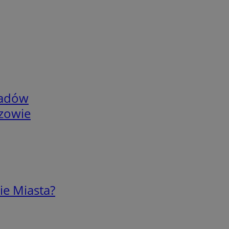
adów
rzowie
ie Miasta?