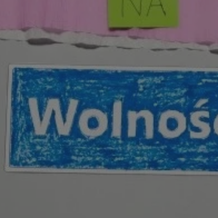
mojchorzow.pl
1 rok
Ten plik cookie przechowuje id
mojchorzow.pl
1 rok
Ten plik cookie przechowuje id
mojchorzow.pl
1 rok
Ten plik cookie przechowuje id
nt
4 tygodnie 2 dni
Ten plik cookie jest używany p
CookieScript
Script.com do zapamiętywania 
mojchorzow.pl
dotyczących zgody użytkownika
Jest to konieczne, aby baner c
Script.com działał poprawnie.
29 minut 53
Ten plik cookie służy do rozróż
Cloudflare Inc.
sekundy
botów. Jest to korzystne dla s
.temu.com
ponieważ umożliwia tworzeni
na temat korzystania z jej wit
METADATA
5 miesięcy 4
Ten plik cookie przechowuje i
YouTube
tygodnie
użytkownika oraz jego prefere
.youtube.com
prywatności podczas korzystan
Rejestruje wybory dotyczące p
Google Privacy Policy
i ustawień zgody, zapewniając 
w kolejnych wizytach. Dzięki 
musi ponownie konfigurować s
co zwiększa wygodę i zgodność
ochrony danych.
Sesja
Rejestruje, który klaster serw
NGINX Inc.
gościa. Jest to używane w kont
bh.contextweb.com
równoważenia obciążenia w ce
doświadczenia użytkownika.