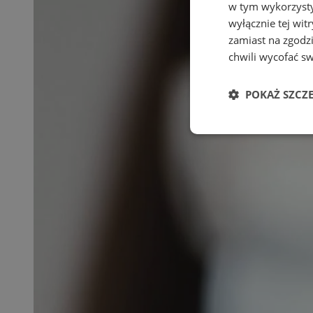
w tym wykorzysty
wyłącznie tej wi
zamiast na zgodz
chwili wycofać s
POKAŻ SZCZ
Niezbędne
Ni
Niezbędne pliki cook
zarządzanie kontem. 
Nazwa