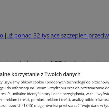
już ponad 32 tysiące szczepień przeci
ano już ponad 32 tysiące szcze
lne korzystanie z Twoich danych
rzy używamy plików cookie i podobnych technologii do przechow
ępu do informacji na Twoim urządzeniu oraz do przetwarzania 
dres IP, unikalne identyfikatory i dane przeglądania, w celu wyświ
h reklam i treści, pomiaru reklam i treści, analizy odbiorców or
tron trzecich (1845)
mogą również przetwarzać Twoje dane w tych