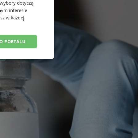
 wybory dotyczą
nym interesie
sz w każdej
DO PORTALU
esklasyfikowane
ane
owanie użytkownika i
j.