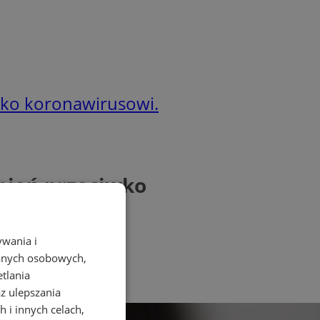
wko koronawirusowi.
pień przeciwko
ywania i
danych osobowych,
etlania
az ulepszania
 i innych celach,