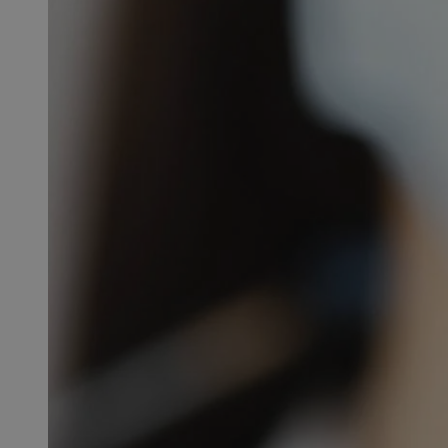
QeSessID
MvSessID
SessID
CookieScriptConse
__cf_bm
VISITOR_PRIVACY_
INGRESSCOOKIE