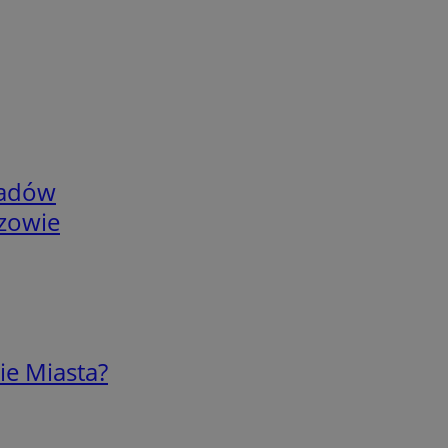
adów
rzowie
ie Miasta?