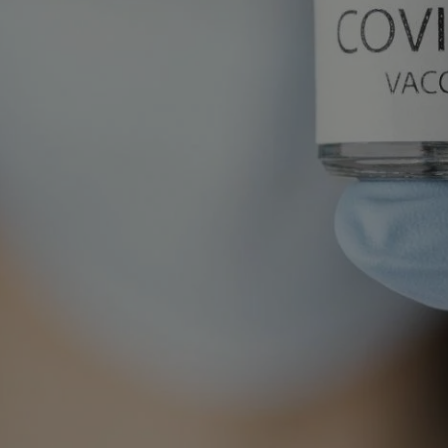
mojchorzow.pl
1 rok
Ten plik cookie przechowuje id
mojchorzow.pl
1 rok
Ten plik cookie przechowuje id
mojchorzow.pl
1 rok
Ten plik cookie przechowuje id
nt
4 tygodnie 2 dni
Ten plik cookie jest używany p
CookieScript
Script.com do zapamiętywania 
mojchorzow.pl
dotyczących zgody użytkownika
Jest to konieczne, aby baner c
Script.com działał poprawnie.
29 minut 53
Ten plik cookie służy do rozróż
Cloudflare Inc.
sekundy
botów. Jest to korzystne dla s
.temu.com
ponieważ umożliwia tworzeni
na temat korzystania z jej wit
METADATA
5 miesięcy 4
Ten plik cookie przechowuje i
YouTube
tygodnie
użytkownika oraz jego prefere
.youtube.com
prywatności podczas korzystan
Rejestruje wybory dotyczące p
Google Privacy Policy
i ustawień zgody, zapewniając 
w kolejnych wizytach. Dzięki 
musi ponownie konfigurować s
co zwiększa wygodę i zgodność
ochrony danych.
Sesja
Rejestruje, który klaster serw
NGINX Inc.
gościa. Jest to używane w kont
bh.contextweb.com
równoważenia obciążenia w ce
doświadczenia użytkownika.