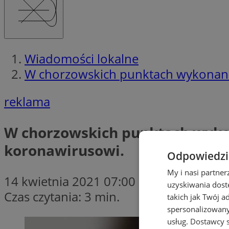
Wiadomości lokalne
W chorzowskich punktach wykonano 
reklama
W chorzowskich punktach wykon
koronawirusowi.
Odpowiedzia
My i nasi partne
14 kwietnia 2021 07:00
uzyskiwania dost
Czas czytania: 3 min.
takich jak Twój a
spersonalizowanyc
usług.
Dostawcy s