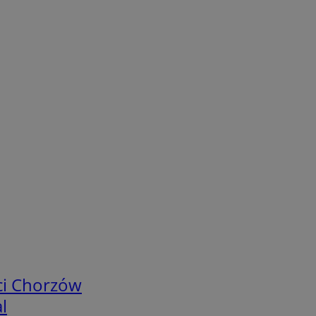
ci Chorzów
l