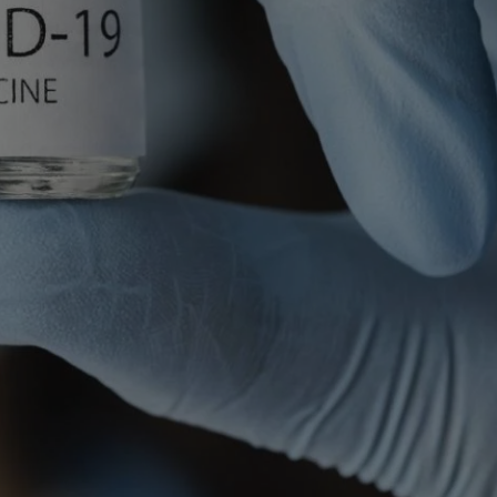
entyfikator sesji.
entyfikator sesji.
entyfikator sesji.
rzez usługę Cookie-
preferencji
 na pliki cookie.
ookie Cookie-
niania ludzi i
trony internetowej,
e ważnych raportów
ryny internetowej.
nformacje o zgodzie
ncjach dotyczących
ia z witryny.
olityki prywatności
ich przestrzeganie
temu użytkownik nie
woich preferencji,
 z regulacjami
erów obsługuje
ekście
lu optymalizacji