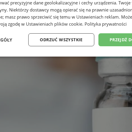
wać precyzyjne dane geolokalizacyjne i cechy urządzenia. Twoje
tryny. Niektórzy dostawcy mogą opierać się na prawnie uzasadnio
ie; masz prawo sprzeciwić się temu w
Ustawieniach reklam
. Może
woją zgodę w
Ustawieniach plików cookie
.
Polityka prywatności
EGÓŁY
ODRZUĆ WSZYSTKIE
PRZEJDŹ 
Wydajność
Targetowanie
Funkcjonalność
Ni
ezbędne
Wydajność
Targetowanie
Funkcjonalność
Niesklasyfikow
ie umożliwiają korzystanie z podstawowych funkcji strony internetowej, takich jak log
Bez niezbędnych plików cookie nie można prawidłowo korzystać ze strony internetowe
Okres
Provider
/
Domena
Opis
przechowywania