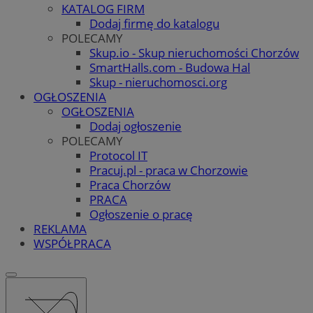
KATALOG FIRM
Dodaj firmę do katalogu
POLECAMY
Skup.io - Skup nieruchomości Chorzów
SmartHalls.com - Budowa Hal
Skup - nieruchomosci.org
OGŁOSZENIA
OGŁOSZENIA
Dodaj ogłoszenie
POLECAMY
Protocol IT
Pracuj.pl - praca w Chorzowie
Praca Chorzów
PRACA
Ogłoszenie o pracę
REKLAMA
WSPÓŁPRACA