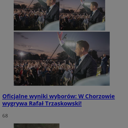
Oficjalne wyniki wyborów: W Chorzowie
wygrywa Rafał Trzaskowski!
68