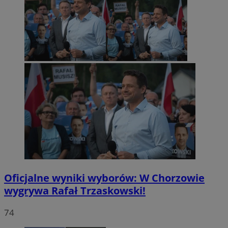
Oficjalne wyniki wyborów: W Chorzowie
wygrywa Rafał Trzaskowski!
74