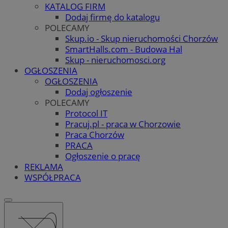
KATALOG FIRM
Dodaj firmę do katalogu
POLECAMY
Skup.io - Skup nieruchomości Chorzów
SmartHalls.com - Budowa Hal
Skup - nieruchomosci.org
OGŁOSZENIA
OGŁOSZENIA
Dodaj ogłoszenie
POLECAMY
Protocol IT
Pracuj.pl - praca w Chorzowie
Praca Chorzów
PRACA
Ogłoszenie o pracę
REKLAMA
WSPÓŁPRACA