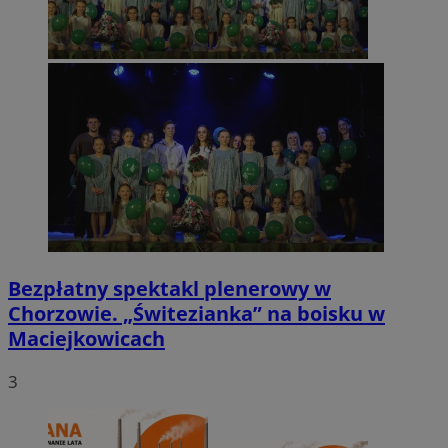
Bezpłatny spektakl plenerowy w
Chorzowie. „Świtezianka” na boisku w
Maciejkowicach
3