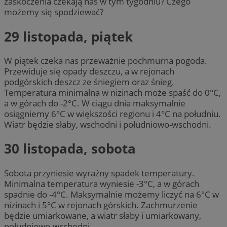
zaskoczenia czekają nas w tym tygodniu? Czego
możemy się spodziewać?
29 listopada, piątek
W piątek czeka nas przeważnie pochmurna pogoda.
Przewiduje się opady deszczu, a w rejonach
podgórskich deszcz ze śniegiem oraz śnieg.
Temperatura minimalna w nizinach może spaść do 0°C,
a w górach do -2°C. W ciągu dnia maksymalnie
osiągniemy 6°C w większości regionu i 4°C na południu.
Wiatr będzie słaby, wschodni i południowo-wschodni.
30 listopada, sobota
Sobota przyniesie wyraźny spadek temperatury.
Minimalna temperatura wyniesie -3°C, a w górach
spadnie do -4°C. Maksymalnie możemy liczyć na 6°C w
nizinach i 5°C w rejonach górskich. Zachmurzenie
będzie umiarkowane, a wiatr słaby i umiarkowany,
południowo-wschodni.