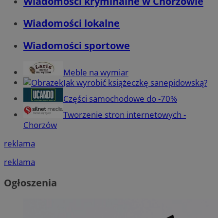
Wiadomości kryminalne w Chorzowie
Wiadomości lokalne
Wiadomości sportowe
Meble na wymiar
Jak wyrobić książeczkę sanepidowską?
Części samochodowe do -70%
Tworzenie stron internetowych -
Chorzów
reklama
reklama
Ogłoszenia