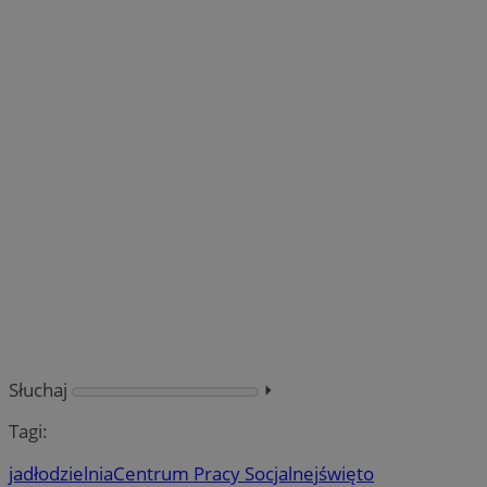
Słuchaj
⏵︎
Tagi:
jadłodzielnia
Centrum Pracy Socjalnej
święto