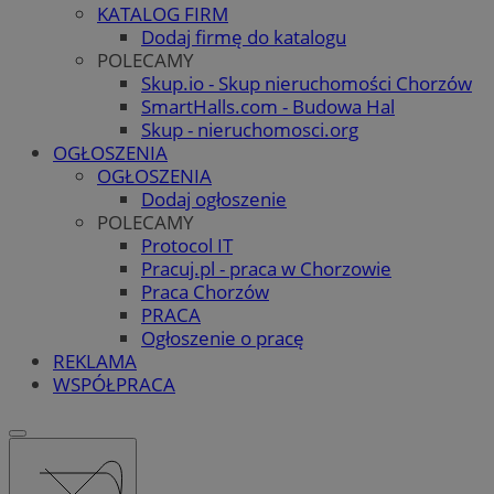
KATALOG FIRM
Dodaj firmę do katalogu
POLECAMY
Skup.io - Skup nieruchomości Chorzów
SmartHalls.com - Budowa Hal
Skup - nieruchomosci.org
OGŁOSZENIA
OGŁOSZENIA
Dodaj ogłoszenie
POLECAMY
Protocol IT
Pracuj.pl - praca w Chorzowie
Praca Chorzów
PRACA
Ogłoszenie o pracę
REKLAMA
WSPÓŁPRACA