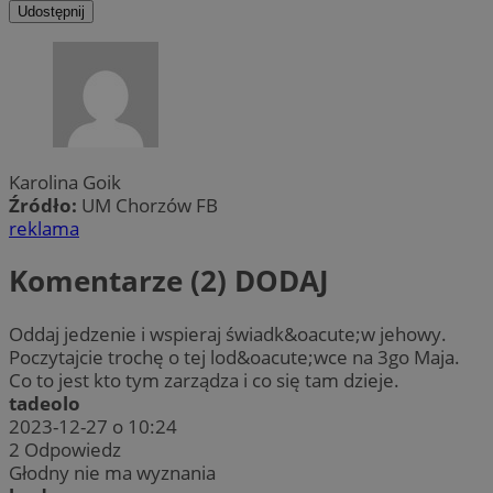
Udostępnij
Karolina Goik
Źródło:
UM Chorzów FB
reklama
Komentarze (2)
DODAJ
Oddaj jedzenie i wspieraj świadk&oacute;w jehowy.
Poczytajcie trochę o tej lod&oacute;wce na 3go Maja.
Co to jest kto tym zarządza i co się tam dzieje.
tadeolo
2023-12-27 o 10:24
2
Odpowiedz
Głodny nie ma wyznania