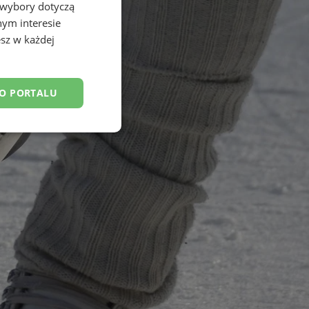
 wybory dotyczą
nym interesie
sz w każdej
DO PORTALU
esklasyfikowane
ane
owanie użytkownika i
j.