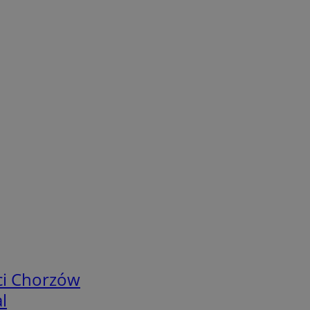
ci Chorzów
l