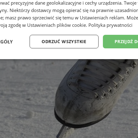
wać precyzyjne dane geolokalizacyjne i cechy urządzenia. Twoje
tryny. Niektórzy dostawcy mogą opierać się na prawnie uzasadnio
ie; masz prawo sprzeciwić się temu w
Ustawieniach reklam
. Może
woją zgodę w
Ustawieniach plików cookie
.
Polityka prywatności
EGÓŁY
ODRZUĆ WSZYSTKIE
PRZEJDŹ 
Wydajność
Targetowanie
Funkcjonalność
Ni
ezbędne
Wydajność
Targetowanie
Funkcjonalność
Niesklasyfikow
ie umożliwiają korzystanie z podstawowych funkcji strony internetowej, takich jak log
Bez niezbędnych plików cookie nie można prawidłowo korzystać ze strony internetowe
Okres
Provider
/
Domena
Opis
przechowywania