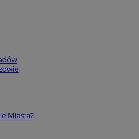
adów
rzowie
ie Miasta?