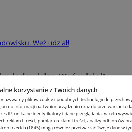
dowisku. Weź udział!
im lodowisku. Weź udział!
lne korzystanie z Twoich danych
rzy używamy plików cookie i podobnych technologii do przechow
ępu do informacji na Twoim urządzeniu oraz do przetwarzania 
dres IP, unikalne identyfikatory i dane przeglądania, w celu wyświ
h reklam i treści, pomiaru reklam i treści, analizy odbiorców or
tron trzecich (1845)
mogą również przetwarzać Twoje dane w tych