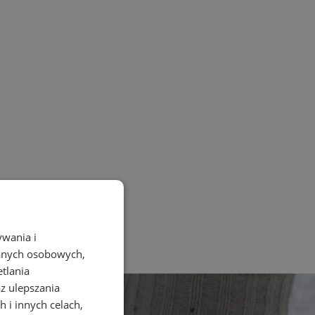
ywania i
danych osobowych,
etlania
az ulepszania
 i innych celach,