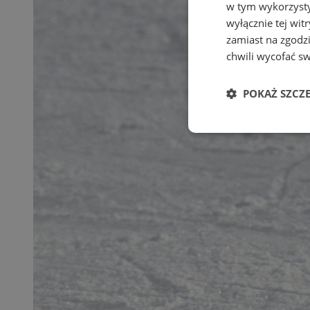
w tym wykorzysty
wyłącznie tej wi
zamiast na zgodz
chwili wycofać s
POKAŻ SZCZ
Niezbędne
Ni
Niezbędne pliki cook
zarządzanie kontem. 
Nazwa