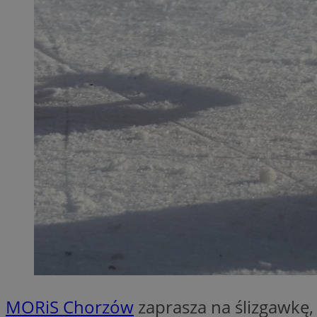
QeSessID
MvSessID
SessID
CookieScriptConse
__cf_bm
VISITOR_PRIVACY_
INGRESSCOOKIE
MORiS Chorzów
zaprasza na ślizgawkę,