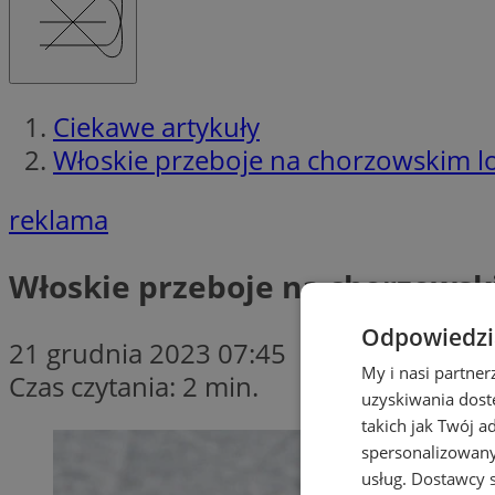
Ciekawe artykuły
Włoskie przeboje na chorzowskim lo
reklama
Włoskie przeboje na chorzowsk
Odpowiedzia
21 grudnia 2023 07:45
My i nasi partne
Czas czytania: 2 min.
uzyskiwania dost
takich jak Twój a
spersonalizowanyc
usług.
Dostawcy s