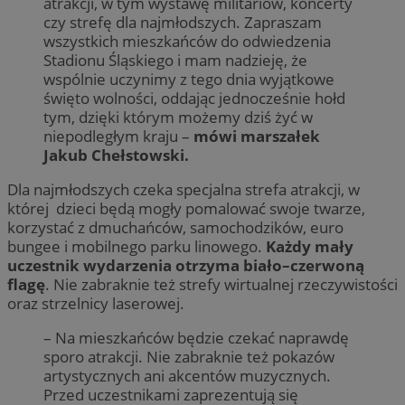
atrakcji, w tym wystawę militariów, koncerty
czy strefę dla najmłodszych. Zapraszam
wszystkich mieszkańców do odwiedzenia
Stadionu Śląskiego i mam nadzieję, że
wspólnie uczynimy z tego dnia wyjątkowe
święto wolności, oddając jednocześnie hołd
tym, dzięki którym możemy dziś żyć w
niepodległym kraju –
mówi marszałek
Jakub Chełstowski.
Dla najmłodszych czeka specjalna strefa atrakcji, w
której dzieci będą mogły pomalować swoje twarze,
korzystać z dmuchańców, samochodzików, euro
bungee i mobilnego parku linowego.
Każdy mały
uczestnik wydarzenia otrzyma biało–czerwoną
flagę
. Nie zabraknie też strefy wirtualnej rzeczywistości
oraz strzelnicy laserowej.
– Na mieszkańców będzie czekać naprawdę
sporo atrakcji. Nie zabraknie też pokazów
artystycznych ani akcentów muzycznych.
Przed uczestnikami zaprezentują się