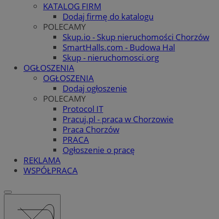
KATALOG FIRM
Dodaj firmę do katalogu
POLECAMY
Skup.io - Skup nieruchomości Chorzów
SmartHalls.com - Budowa Hal
Skup - nieruchomosci.org
OGŁOSZENIA
OGŁOSZENIA
Dodaj ogłoszenie
POLECAMY
Protocol IT
Pracuj.pl - praca w Chorzowie
Praca Chorzów
PRACA
Ogłoszenie o pracę
REKLAMA
WSPÓŁPRACA