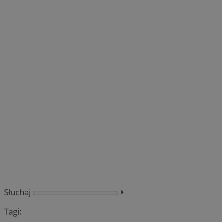
Słuchaj
⏵︎
Tagi: