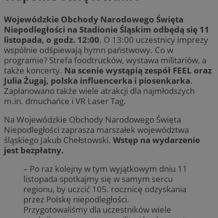
Wojewódzkie Obchody Narodowego Święta
Niepodległości na Stadionie Śląskim odbędą się 11
listopada, o godz. 12:00
. O 13:00 uczestnicy imprezy
wspólnie odśpiewają hymn państwowy. Co w
programie? Strefa foodtrucków, wystawa militariów, a
także koncerty.
Na scenie wystąpią zespół FEEL oraz
Julia Żugaj, polska influencerka i piosenkarka
.
Zaplanowano także wiele atrakcji dla najmłodszych
m.in. dmuchańce i VR Laser Tag.
Na Wojewódzkie Obchody Narodowego Święta
Niepodległości zaprasza marszałek województwa
śląskiego Jakub Chełstowski.
Wstęp na wydarzenie
jest bezpłatny.
– Po raz kolejny w tym wyjątkowym dniu 11
listopada spotkajmy się w samym sercu
regionu, by uczcić 105. rocznicę odzyskania
przez Polskę niepodległości.
Przygotowaliśmy dla uczestników wiele