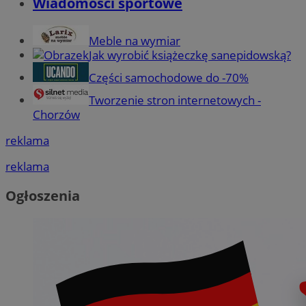
Wiadomości sportowe
Meble na wymiar
Jak wyrobić książeczkę sanepidowską?
Części samochodowe do -70%
Tworzenie stron internetowych -
Chorzów
reklama
reklama
Ogłoszenia