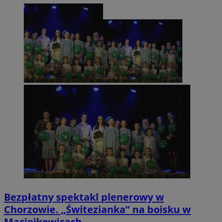
Bezpłatny spektakl plenerowy w
Chorzowie. „Świtezianka” na boisku w
Maciejkowicach