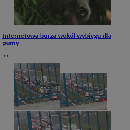
Internetowa burza wokół wybiegu dla
pumy
65