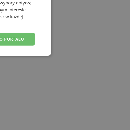
 wybory dotyczą
nym interesie
sz w każdej
DO PORTALU
esklasyfikowane
ane
owanie użytkownika i
j.