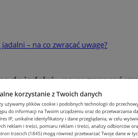
jadalni – na co zwracać uwagę?
e do jadalni – na co zwracać u
lne korzystanie z Twoich danych
rzy używamy plików cookie i podobnych technologii do przechow
ępu do informacji na Twoim urządzeniu oraz do przetwarzania 
dres IP, unikalne identyfikatory i dane przeglądania, w celu wyświ
h reklam i treści, pomiaru reklam i treści, analizy odbiorców or
tron trzecich (1845)
mogą również przetwarzać Twoje dane w tych