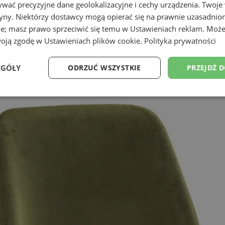
wać precyzyjne dane geolokalizacyjne i cechy urządzenia. Twoje
tryny. Niektórzy dostawcy mogą opierać się na prawnie uzasadnio
ie; masz prawo sprzeciwić się temu w
Ustawieniach reklam
. Może
woją zgodę w
Ustawieniach plików cookie
.
Polityka prywatności
EGÓŁY
ODRZUĆ WSZYSTKIE
PRZEJDŹ 
Wydajność
Targetowanie
Funkcjonalność
Ni
ezbędne
Wydajność
Targetowanie
Funkcjonalność
Niesklasyfikow
ie umożliwiają korzystanie z podstawowych funkcji strony internetowej, takich jak log
Bez niezbędnych plików cookie nie można prawidłowo korzystać ze strony internetowe
Okres
Provider
/
Domena
Opis
przechowywania