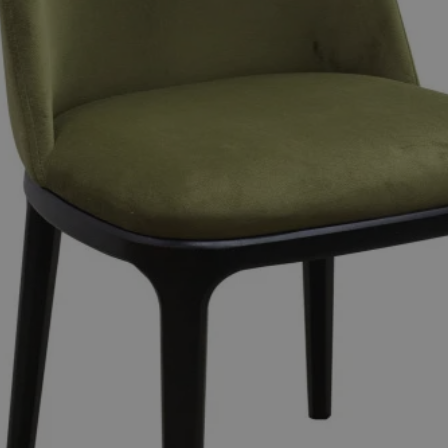
mojchorzow.pl
1 rok
Ten plik cookie przechowuje id
mojchorzow.pl
1 rok
Ten plik cookie przechowuje id
mojchorzow.pl
1 rok
Ten plik cookie przechowuje id
nt
4 tygodnie 2 dni
Ten plik cookie jest używany p
CookieScript
Script.com do zapamiętywania 
mojchorzow.pl
dotyczących zgody użytkownika
Jest to konieczne, aby baner c
Script.com działał poprawnie.
29 minut 53
Ten plik cookie służy do rozróż
Cloudflare Inc.
sekundy
botów. Jest to korzystne dla s
.temu.com
ponieważ umożliwia tworzeni
na temat korzystania z jej wit
METADATA
5 miesięcy 4
Ten plik cookie przechowuje i
YouTube
tygodnie
użytkownika oraz jego prefere
.youtube.com
prywatności podczas korzystan
Rejestruje wybory dotyczące p
Google Privacy Policy
i ustawień zgody, zapewniając 
w kolejnych wizytach. Dzięki 
musi ponownie konfigurować s
co zwiększa wygodę i zgodność
ochrony danych.
Sesja
Rejestruje, który klaster serw
NGINX Inc.
gościa. Jest to używane w kont
bh.contextweb.com
równoważenia obciążenia w ce
doświadczenia użytkownika.