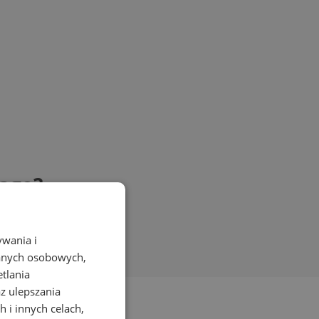
wagę?
ywania i
danych osobowych,
etlania
az ulepszania
 i innych celach,