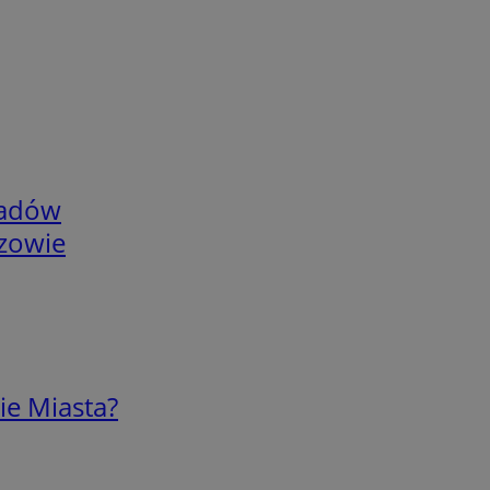
adów
rzowie
ie Miasta?