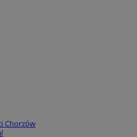
ci Chorzów
l