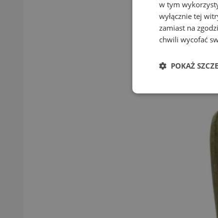
w tym wykorzysty
wyłącznie tej wi
zamiast na zgodz
chwili wycofać s
POKAŻ SZCZ
Niezbędne
Ni
Niezbędne pliki cook
zarządzanie kontem. 
Nazwa