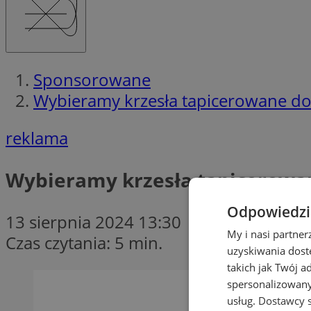
Sponsorowane
Wybieramy krzesła tapicerowane do 
reklama
Wybieramy krzesła tapicerowan
Odpowiedzia
13 sierpnia 2024 13:30
My i nasi partne
Czas czytania: 5 min.
uzyskiwania dost
takich jak Twój a
spersonalizowanyc
usług.
Dostawcy s