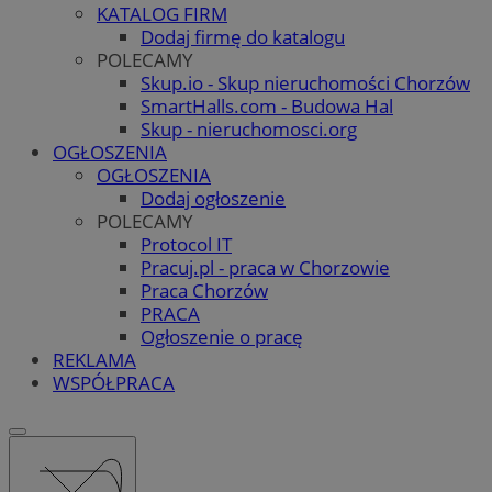
KATALOG FIRM
Dodaj firmę do katalogu
POLECAMY
Skup.io - Skup nieruchomości Chorzów
SmartHalls.com - Budowa Hal
Skup - nieruchomosci.org
OGŁOSZENIA
OGŁOSZENIA
Dodaj ogłoszenie
POLECAMY
Protocol IT
Pracuj.pl - praca w Chorzowie
Praca Chorzów
PRACA
Ogłoszenie o pracę
REKLAMA
WSPÓŁPRACA