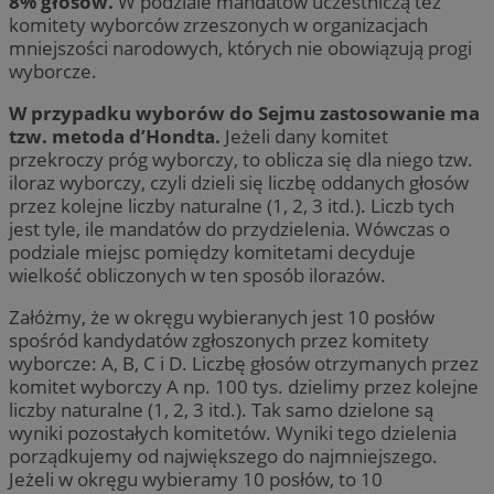
8% głosów.
W podziale mandatów uczestniczą też
komitety wyborców zrzeszonych w organizacjach
mniejszości narodowych, których nie obowiązują progi
wyborcze.
W przypadku wyborów do Sejmu zastosowanie ma
tzw. metoda d’Hondta.
Jeżeli dany komitet
przekroczy próg wyborczy, to oblicza się dla niego tzw.
iloraz wyborczy, czyli dzieli się liczbę oddanych głosów
przez kolejne liczby naturalne (1, 2, 3 itd.). Liczb tych
jest tyle, ile mandatów do przydzielenia. Wówczas o
podziale miejsc pomiędzy komitetami decyduje
wielkość obliczonych w ten sposób ilorazów.
Załóżmy, że w okręgu wybieranych jest 10 posłów
spośród kandydatów zgłoszonych przez komitety
wyborcze: A, B, C i D. Liczbę głosów otrzymanych przez
komitet wyborczy A np. 100 tys. dzielimy przez kolejne
liczby naturalne (1, 2, 3 itd.). Tak samo dzielone są
wyniki pozostałych komitetów. Wyniki tego dzielenia
porządkujemy od największego do najmniejszego.
Jeżeli w okręgu wybieramy 10 posłów, to 10