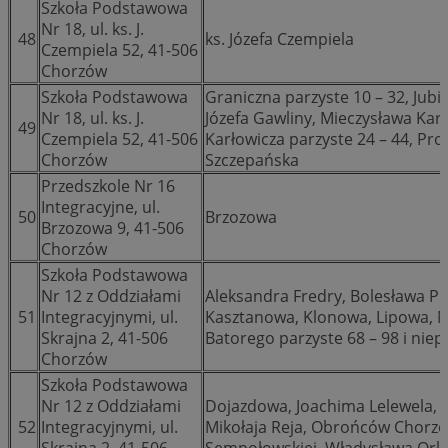
Szkoła Podstawowa
Nr 18, ul. ks. J.
48
ks. Józefa Czempiela
Czempiela 52, 41-506
Chorzów
Szkoła Podstawowa
Graniczna parzyste 10 – 32, Jubi
Nr 18, ul. ks. J.
Józefa Gawliny, Mieczysława Karł
49
Czempiela 52, 41-506
Karłowicza parzyste 24 – 44, Pro
Chorzów
Szczepańska
Przedszkole Nr 16
Integracyjne, ul.
50
Brzozowa
Brzozowa 9, 41-506
Chorzów
Szkoła Podstawowa
Nr 12 z Oddziałami
Aleksandra Fredry, Bolesława Pr
51
Integracyjnymi, ul.
Kasztanowa, Klonowa, Lipowa, Ni
Skrajna 2, 41-506
Batorego parzyste 68 – 98 i niep
Chorzów
Szkoła Podstawowa
Nr 12 z Oddziałami
Dojazdowa, Joachima Lelewela, K
52
Integracyjnymi, ul.
Mikołaja Reja, Obrońców Chorzow
Skrajna 2, 41-506
Sempołowskiej, Władysława Ork