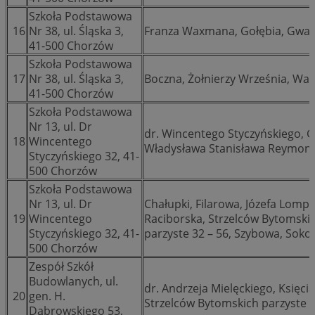
Szkoła Podstawowa
16
Nr 38, ul. Śląska 3,
Franza Waxmana, Gołębia, Gware
41-500 Chorzów
Szkoła Podstawowa
17
Nr 38, ul. Śląska 3,
Boczna, Żołnierzy Września, Wan
41-500 Chorzów
Szkoła Podstawowa
Nr 13, ul. Dr
dr. Wincentego Styczyńskiego, 
18
Wincentego
Władysława Stanisława Reymonta
Styczyńskiego 32, 41-
500 Chorzów
Szkoła Podstawowa
Nr 13, ul. Dr
Chałupki, Filarowa, Józefa Lompy
19
Wincentego
Raciborska, Strzelców Bytomskic
Styczyńskiego 32, 41-
parzyste 32 – 56, Szybowa, Soko
500 Chorzów
Zespół Szkół
Budowlanych, ul.
dr. Andrzeja Mielęckiego, Księci
20
gen. H.
Strzelców Bytomskich parzyste 1
Dąbrowskiego 53,