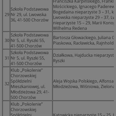
Franciszka Karpińskiego, Frankl
Mościckiego, Ignacego Paderewsk
Szkoła Podstawowa
Bogedaina nieparzyste 3 – 31, k
29
Nr 29, ul. Lwowska
Lwowska nieparzyste 29 – 37, Lw
36, 41-500 Chorzów
nieparzyste 15 – 29, Marii Konop
Wilhelma Redena
Szkoła Podstawowa
Bartosza Głowackiego, Juliana Gr
30
Nr 5, ul. Ryszki 55,
Piaskowa, Racławicka, Rajnhold
41-500 Chorzów
Szkoła Podstawowa
Działkowa, Hajducka nieparzyste 
31
Nr 5, ul. Ryszki 55,
Ryszki
41-500 Chorzów
Klub „Pokolenie”
Chorzowskiej
Spółdzielni
Aleja Wojska Polskiego, Alfons
32
Mieszkaniowej, ul.
Młodzieżowa, Wiśniowa, Zielona
Młodzieżowa 29, 41-
500 Chorzów
Klub „Pokolenie”
Chorzowskiej
Spółdzielni
Katowicka nieparzyste 15 – 25, K