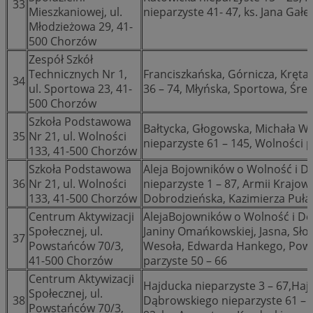
33
Mieszkaniowej, ul.
nieparzyste 41- 47, ks. Jana Gałe
Młodzieżowa 29, 41-
500 Chorzów
Zespół Szkół
Technicznych Nr 1,
Franciszkańska, Górnicza, Kręta, 
34
ul. Sportowa 23, 41-
36 – 74, Młyńska, Sportowa, Śred
500 Chorzów
Szkoła Podstawowa
Bałtycka, Głogowska, Michała W
35
Nr 21, ul. Wolności
nieparzyste 61 – 145, Wolności p
133, 41-500 Chorzów
Szkoła Podstawowa
Aleja Bojowników o Wolność i De
36
Nr 21, ul. Wolności
nieparzyste 1 – 87, Armii Krajowe
133, 41-500 Chorzów
Dobrodzieńska, Kazimierza Puła
Centrum Aktywizacji
AlejaBojowników o Wolność i Dem
Społecznej, ul.
Janiny Omańkowskiej, Jasna, Sło
37
Powstańców 70/3,
Wesoła, Edwarda Hankego, Pows
41-500 Chorzów
parzyste 50 – 66
Centrum Aktywizacji
Hajducka nieparzyste 3 – 67,Haj
Społecznej, ul.
38
Dąbrowskiego nieparzyste 61 – 
Powstańców 70/3,