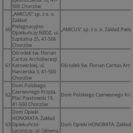
500 Chorzów
„AMICUS” sp. z o. o.
Zakład
Pielęgnacyjno-
60
„AMICUS” sp. z o. o. Zakład Pie
Opiekuńczy NZOZ, ul.
Szpitalna 25, 41-506
Chorzów
Ośrodek św. Florian
Caritas Archidiecezji
61
Katowickiej, ul.
Ośrodek św. Florian Caritas Arch
Harcerska 3, 41-500
Chorzów
Dom Polskiego
Czerwonego Krzyża,
62
Dom Polskiego Czerwonego Krz
Plac Piastowski 19,
41-500 Chorzów
Dom Opieki
HONORATA. Zakład
63
Opiekuńczo-
Dom Opieki HONORATA. Zakład O
Leczniczy, ul. Główna