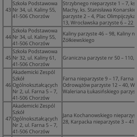
Szkoła Podstawowa
Strzybnego nieparzyste 1 – 7, ks
43
Nr 34, ul. Kaliny 55,
Machy, ks. Stanisława Konarski
41-506 Chorzów
parzyste 2 – 4, Plac Olimpijczy
13, Wrocławska parzyste 6 – 22
Szkoła Podstawowa
Kaliny parzyste 46 – 98, Kaliny n
44
Nr 34, ul. Kaliny 55,
Żółkiewskiego
41-506 Chorzów
Szkoła Podstawowa
45
Nr 32, ul. Kaliny 61,
Graniczna parzyste nr 50 – 110, 
41-506 Chorzów
Akademicki Zespól
Szkół
Farna nieparzyste 9 – 17, Farna p
46
Ogólnokształcących
Odrowążów parzyste 12 – 40, Wal
Nr 2, ul. Farna 5 – 7,
Waleriana Łukasińskiego parzyst
41-506 Chorzów
Akademicki Zespól
Szkół
Jana Kochanowskiego nieparzyst
47
Ogólnokształcących
28, Karpacka nieparzyste 3 – 41,
Nr 2, ul. Farna 5 – 7,
41-506 Chorzów