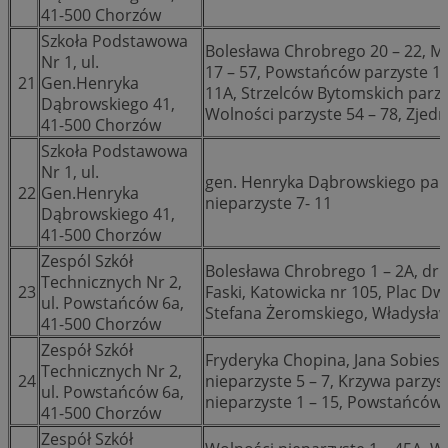
41-500 Chorzów
Szkoła Podstawowa
Bolesława Chrobrego 20 – 22, M
Nr 1, ul.
17 – 57, Powstańców parzyste 18
21
Gen.Henryka
11A, Strzelców Bytomskich parzys
Dąbrowskiego 41,
Wolności parzyste 54 – 78, Zjed
41-500 Chorzów
Szkoła Podstawowa
Nr 1, ul.
gen. Henryka Dąbrowskiego parz
22
Gen.Henryka
nieparzyste 7- 11
Dąbrowskiego 41,
41-500 Chorzów
Zespól Szkół
Bolesława Chrobrego 1 – 2A, dr. 
Technicznych Nr 2,
23
Faski, Katowicka nr 105, Plac D
ul. Powstańców 6a,
Stefana Żeromskiego, Władysła
41-500 Chorzów
Zespół Szkół
Fryderyka Chopina, Jana Sobiesk
Technicznych Nr 2,
24
nieparzyste 5 – 7, Krzywa parzys
ul. Powstańców 6a,
nieparzyste 1 – 15, Powstańców 
41-500 Chorzów
Zespół Szkół