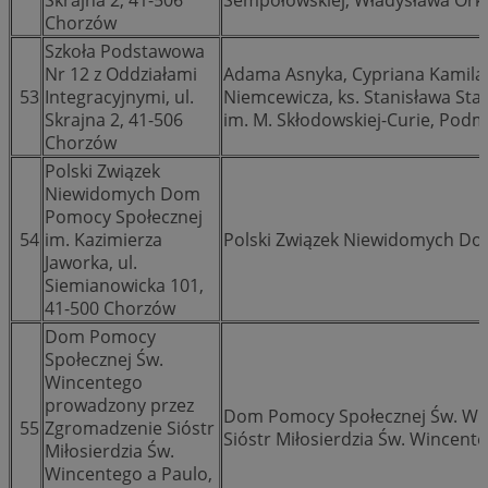
Chorzów
Szkoła Podstawowa
Nr 12 z Oddziałami
Adama Asnyka, Cypriana Kamila N
53
Integracyjnymi, ul.
Niemcewicza, ks. Stanisława Sta
Skrajna 2, 41-506
im. M. Skłodowskiej-Curie, Podm
Chorzów
Polski Związek
Niewidomych Dom
Pomocy Społecznej
54
im. Kazimierza
Polski Związek Niewidomych Do
Jaworka, ul.
Siemianowicka 101,
41-500 Chorzów
Dom Pomocy
Społecznej Św.
Wincentego
prowadzony przez
Dom Pomocy Społecznej Św. Wi
55
Zgromadzenie Sióstr
Sióstr Miłosierdzia Św. Wincent
Miłosierdzia Św.
Wincentego a Paulo,