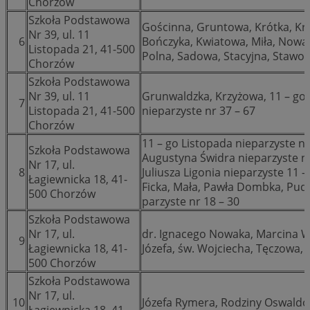
Chorzów
Szkoła Podstawowa
Gościnna, Gruntowa, Krótka, Kru
Nr 39, ul. 11
6
Bończyka, Kwiatowa, Miła, Nowa
Listopada 21, 41-500
Polna, Sadowa, Stacyjna, Stawo
Chorzów
Szkoła Podstawowa
Nr 39, ul. 11
Grunwaldzka, Krzyżowa, 11 – go L
7
Listopada 21, 41-500
nieparzyste nr 37 – 67
Chorzów
11 – go Listopada nieparzyste nr 
Szkoła Podstawowa
Augustyna Świdra nieparzyste nr
Nr 17, ul.
8
Juliusza Ligonia nieparzyste 11 – 
Łagiewnicka 18, 41-
Ficka, Mała, Pawła Dombka, Pudl
500 Chorzów
parzyste nr 18 – 30
Szkoła Podstawowa
Nr 17, ul.
dr. Ignacego Nowaka, Marcina Wa
9
Łagiewnicka 18, 41-
Józefa, św. Wojciecha, Tęczowa
500 Chorzów
Szkoła Podstawowa
Nr 17, ul.
10
Józefa Rymera, Rodziny Oswaldów
Łagiewnicka 18, 41-