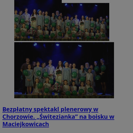
Bezpłatny spektakl plenerowy w
Chorzowie. „Świtezianka” na boisku w
Maciejkowicach