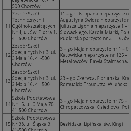
500 Chorzów
Zespół Szkół
11 – go Listopada nieparzyste nr 
Technicznych i
Augustyna Świdra nieparzyste nr 
11
Ogólnokształcących
Juliusza Ligonia nieparzyste 1 – 9
Nr 4, ul. Św. Piotra 1,
Słowackiego, Karola Miarki, Pole
41-500 Chorzów
Pudlerska parzyste nr 2 – 16, św.
Zespół Szkół
3 – go Maja nieparzyste nr 1 – 69
Specjalnych Nr 3, ul.
12
Katowicka nieparzyste nr 125 – 1
3 Maja 16, 41-500
Metalowców, Pawła Stalmacha, T
Chorzów
Zespół Szkół
Specjalnych Nr 3, ul.
23 – go Czerwca, Floriańska, Kr
13
3 Maja 16, 41-500
Romualda Traugutta, Wileńska
Chorzów
Szkoła Podstawowa
3 – go Maja nieparzyste nr 75 – 
14
Nr 15, ul. 3 Maja 78,
Chropaczowska, Osiedlowa, Pok
41-500 Chorzów
Szkoła Podstawowa
15
Nr 38, ul. Śląska 3,
Beskidzka, Lipińska, św. Kingi
41-500 Chorzów