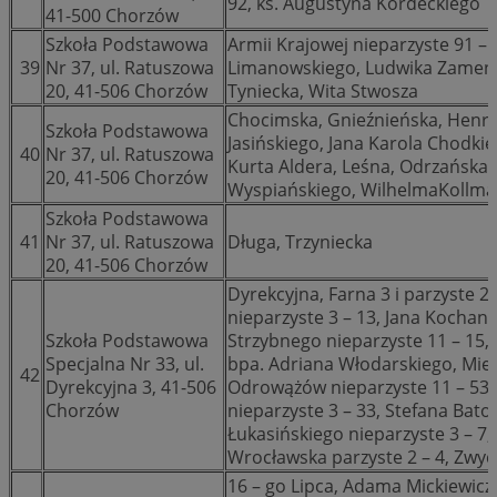
92, ks. Augustyna Kordeckiego
41-500 Chorzów
Szkoła Podstawowa
Armii Krajowej nieparzyste 91 – 
39
Nr 37, ul. Ratuszowa
Limanowskiego, Ludwika Zamenh
20, 41-506 Chorzów
Tyniecka, Wita Stwosza
Chocimska, Gnieźnieńska, Henry
Szkoła Podstawowa
Jasińskiego, Jana Karola Chodkie
40
Nr 37, ul. Ratuszowa
Kurta Aldera, Leśna, Odrzańska, 
20, 41-506 Chorzów
Wyspiańskiego, WilhelmaKollma
Szkoła Podstawowa
41
Nr 37, ul. Ratuszowa
Długa, Trzyniecka
20, 41-506 Chorzów
Dyrekcyjna, Farna 3 i parzyste 2
nieparzyste 3 – 13, Jana Kochan
Szkoła Podstawowa
Strzybnego nieparzyste 11 – 15, 
Specjalna Nr 33, ul.
bpa. Adriana Włodarskiego, Miec
42
Dyrekcyjna 3, 41-506
Odrowążów nieparzyste 11 – 53, 
Chorzów
nieparzyste 3 – 33, Stefana Bato
Łukasińskiego nieparzyste 3 – 7,
Wrocławska parzyste 2 – 4, Zwyc
16 – go Lipca, Adama Mickiewicz