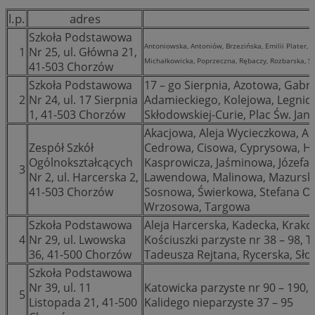
l.p.
adres
Szkoła Podstawowa
Antoniowska, Antoniów, Brzezińska, Emilii Plater,
1
Nr 25, ul. Główna 21,
Michałkowicka, Poprzeczna, Rębaczy, Rozbarska, Sł
41-503 Chorzów
Szkoła Podstawowa
17 – go Sierpnia, Azotowa, Gabri
2
Nr 24, ul. 17 Sierpnia
Adamieckiego, Kolejowa, Legnick
1, 41-503 Chorzów
Skłodowskiej-Curie, Plac Św. Jan
Akacjowa, Aleja Wycieczkowa, A
Zespół Szkół
Cedrowa, Cisowa, Cyprysowa, Ha
Ogólnokształcących
Kasprowicza, Jaśminowa, Józefa K
3
Nr 2, ul. Harcerska 2,
Lawendowa, Malinowa, Mazurska,
41-503 Chorzów
Sosnowa, Świerkowa, Stefana Ok
Wrzosowa, Targowa
Szkoła Podstawowa
Aleja Harcerska, Kadecka, Krako
4
Nr 29, ul. Lwowska
Kościuszki parzyste nr 38 – 98, 
36, 41-500 Chorzów
Tadeusza Rejtana, Rycerska, Słow
Szkoła Podstawowa
Nr 39, ul. 11
Katowicka parzyste nr 90 – 190,
5
Listopada 21, 41-500
Kalidego nieparzyste 37 – 95