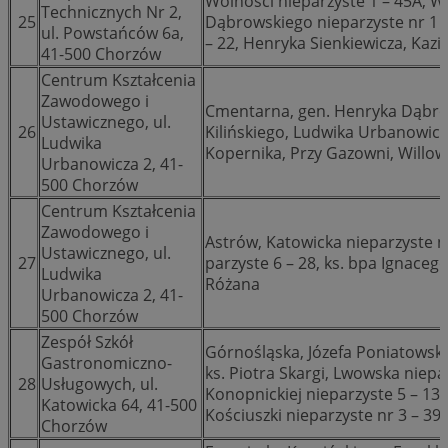
Wolności nieparzyste 1 – 45A, Wo
Technicznych Nr 2,
25
Dąbrowskiego nieparzyste nr 1 
ul. Powstańców 6a,
– 22, Henryka Sienkiewicza, Kazi
41-500 Chorzów
Centrum Kształcenia
Zawodowego i
Cmentarna, gen. Henryka Dąbrow
Ustawicznego, ul.
26
Kilińskiego, Ludwika Urbanowicz
Ludwika
Kopernika, Przy Gazowni, Willowa
Urbanowicza 2, 41-
500 Chorzów
Centrum Kształcenia
Zawodowego i
Astrów, Katowicka nieparzyste nr
Ustawicznego, ul.
27
parzyste 6 – 28, ks. bpa Ignacego
Ludwika
Różana
Urbanowicza 2, 41-
500 Chorzów
Zespół Szkół
Górnośląska, Józefa Poniatowski
Gastronomiczno-
ks. Piotra Skargi, Lwowska niepa
28
Usługowych, ul.
Konopnickiej nieparzyste 5 – 13,
Katowicka 64, 41-500
Kościuszki nieparzyste nr 3 – 39
Chorzów