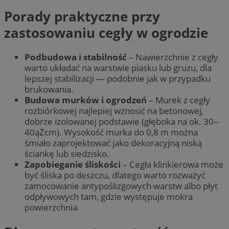
Porady praktyczne przy
zastosowaniu cegły w ogrodzie
Podbudowa i stabilność
–
Nawierzchnie z cegły
warto układać na warstwie piasku lub gruzu, dla
lepszej stabilizacji — podobnie jak w przypadku
brukowania.
Budowa murków i ogrodzeń
–
Murek z cegły
rozbiórkowej najlepiej wznosić na betonowej,
dobrze izolowanej podstawie (głęboka na ok. 30‒
40ąŻcm). Wysokość murka do 0,8 m można
śmiało zaprojektować jako dekoracyjną niską
ściankę lub siedzisko.
Zapobieganie śliskości
–
Cegła klinkierowa może
być śliska po deszczu, dlatego warto rozważyć
zamocowanie antypoślizgowych warstw albo płyt
odpływowych tam, gdzie występuje mokra
powierzchnia.