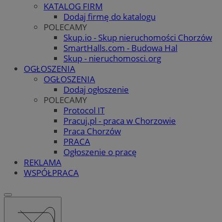
KATALOG FIRM
Dodaj firmę do katalogu
POLECAMY
Skup.io - Skup nieruchomości Chorzów
SmartHalls.com - Budowa Hal
Skup - nieruchomosci.org
OGŁOSZENIA
OGŁOSZENIA
Dodaj ogłoszenie
POLECAMY
Protocol IT
Pracuj.pl - praca w Chorzowie
Praca Chorzów
PRACA
Ogłoszenie o pracę
REKLAMA
WSPÓŁPRACA