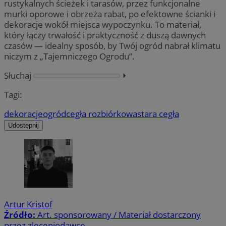
rustykalnych ścieżek i tarasów, przez funkcjonalne
murki oporowe i obrzeża rabat, po efektowne ścianki i
dekoracje wokół miejsca wypoczynku. To materiał,
który łączy trwałość i praktyczność z duszą dawnych
czasów — idealny sposób, by Twój ogród nabrał klimatu
niczym z „Tajemniczego Ogrodu”.
Słuchaj
⏵︎
Tagi:
dekoracje
ogród
cegła rozbiórkowa
stara cegła
Udostępnij
Artur Kristof
Źródło:
Art. sponsorowany / Materiał dostarczony
przez zleceniodawcę