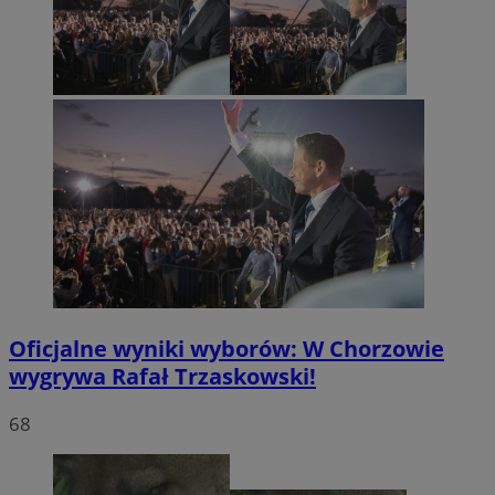
Oficjalne wyniki wyborów: W Chorzowie
wygrywa Rafał Trzaskowski!
68