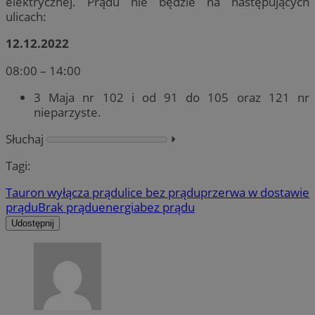
elektrycznej. Prądu nie będzie na następujących
ulicach:
12.12.2022
08:00 – 14:00
3 Maja nr 102 i od 91 do 105 oraz 121 nr
nieparzyste.
Słuchaj
⏵︎
Tagi:
Tauron wyłącza prąd
ulice bez prądu
przerwa w dostawie
prądu
Brak prądu
energia
bez prądu
Udostępnij