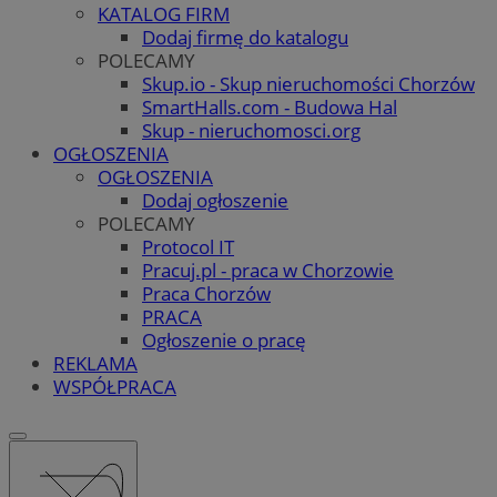
KATALOG FIRM
Dodaj firmę do katalogu
POLECAMY
Skup.io - Skup nieruchomości Chorzów
SmartHalls.com - Budowa Hal
Skup - nieruchomosci.org
OGŁOSZENIA
OGŁOSZENIA
Dodaj ogłoszenie
POLECAMY
Protocol IT
Pracuj.pl - praca w Chorzowie
Praca Chorzów
PRACA
Ogłoszenie o pracę
REKLAMA
WSPÓŁPRACA