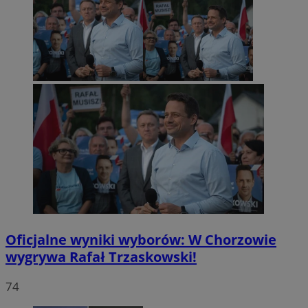
Oficjalne wyniki wyborów: W Chorzowie
wygrywa Rafał Trzaskowski!
74