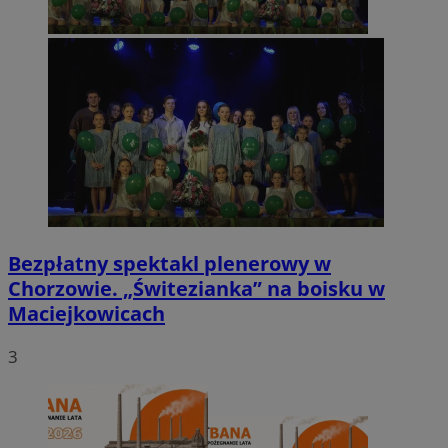
Bezpłatny spektakl plenerowy w
Chorzowie. „Świtezianka” na boisku w
Maciejkowicach
3