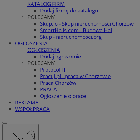
KATALOG FIRM
Dodaj firmę do katalogu
POLECAMY
Skup.io - Skup nieruchomości Chorzów
SmartHalls.com - Budowa Hal
Skup - nieruchomosci.org
OGŁOSZENIA
OGŁOSZENIA
Dodaj ogłoszenie
POLECAMY
Protocol IT
Pracuj.pl - praca w Chorzowie
Praca Chorzów
PRACA
Ogłoszenie o pracę
REKLAMA
WSPÓŁPRACA