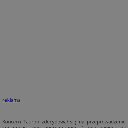
reklama
Koncern Tauron zdecydował się na przeprowadzenie
konserwacji sieci energetycznej. Z tego powodu na