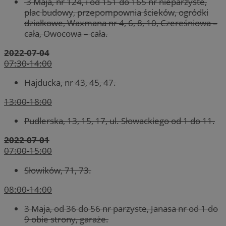
3 Maja, nr 124, i od 151 do 165 nr nieparzyste,
plac budowy, przepompownia ścieków, ogródki
działkowe, Waxmana nr 4, 6, 8, 10, Czereśniowa –
cała, Owocowa – cała.
2022-07-04
07:30-14:00
Hajducka, nr 43, 45, 47.
13:00-18:00
Pudlerska, 13, 15, 17, ul. Słowackiego od 1 do 11.
2022-07-01
07:00-15:00
Słowików, 71, 73.
08:00-14:00
3 Maja, od 36 do 56 nr parzyste, Janasa nr od 1 do
9 obie strony,
garaże.