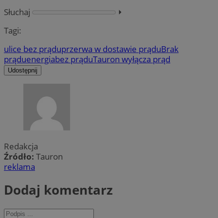
Słuchaj
⏵︎
Tagi:
ulice bez prądu
przerwa w dostawie prądu
Brak
prądu
energia
bez prądu
Tauron wyłącza prąd
Udostępnij
Redakcja
Źródło:
Tauron
reklama
Dodaj komentarz