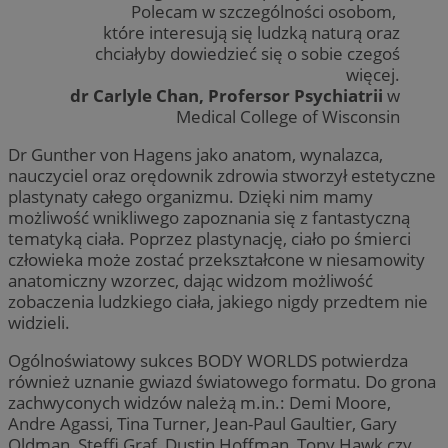
Polecam w szczególności osobom,
które interesują się ludzką naturą oraz
chciałyby dowiedzieć się o sobie czegoś
więcej.
dr Carlyle Chan, Profersor Psychiatrii
w
Medical College of Wisconsin
Dr Gunther von Hagens jako anatom, wynalazca,
nauczyciel oraz orędownik zdrowia stworzył estetyczne
plastynaty całego organizmu. Dzięki nim mamy
możliwość wnikliwego zapoznania się z fantastyczną
tematyką ciała. Poprzez plastynację, ciało po śmierci
człowieka może zostać przekształcone w niesamowity
anatomiczny wzorzec, dając widzom możliwość
zobaczenia ludzkiego ciała, jakiego nigdy przedtem nie
widzieli.
Ogólnoświatowy sukces BODY WORLDS potwierdza
również uznanie gwiazd światowego formatu. Do grona
zachwyconych widzów należą m.in.: Demi Moore,
Andre Agassi, Tina Turner, Jean-Paul Gaultier, Gary
Oldman, Steffi Graf, Dustin Hoffman, Tony Hawk czy