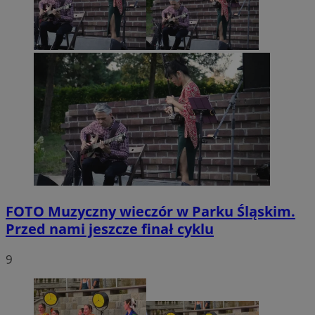
FOTO
Muzyczny wieczór w Parku Śląskim.
Przed nami jeszcze finał cyklu
9