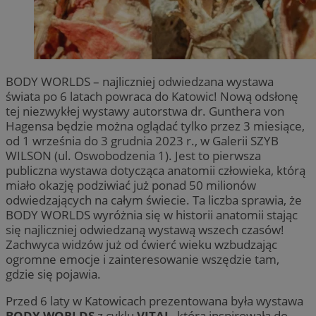
BODY WORLDS – najliczniej odwiedzana wystawa
świata po 6 latach powraca do Katowic! Nową odsłonę
tej niezwykłej wystawy autorstwa dr. Gunthera von
Hagensa będzie można oglądać tylko przez 3 miesiące,
od 1 września do 3 grudnia 2023 r., w Galerii SZYB
WILSON (ul. Oswobodzenia 1). Jest to pierwsza
publiczna wystawa dotycząca anatomii człowieka, którą
miało okazję podziwiać już ponad 50 milionów
odwiedzających na całym świecie. Ta liczba sprawia, że
BODY WORLDS wyróżnia się w historii anatomii stając
się najliczniej odwiedzaną wystawą wszech czasów!
Zachwyca widzów już od ćwierć wieku wzbudzając
ogromne emocje i zainteresowanie wszędzie tam,
gdzie się pojawia.
Przed 6 laty w Katowicach prezentowana była wystawa
BODY WORLDS
z cyklu
VITAL
, która inspirowała do