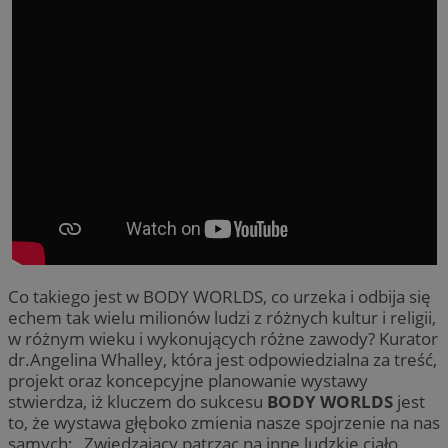
Co takiego jest w BODY WORLDS, co urzeka i odbija się
echem tak wielu milionów ludzi z różnych kultur i religii,
w różnym wieku i wykonujących różne zawody? Kurator
dr.Angelina Whalley, która jest odpowiedzialna za treść,
projekt oraz koncepcyjne planowanie wystawy
stwierdza, iż kluczem do sukcesu
BODY WORLDS
jest
to, że wystawa głęboko zmienia nasze spojrzenie na nas
samych: „Zwiedzający patrząc na inne ludzkie ciało