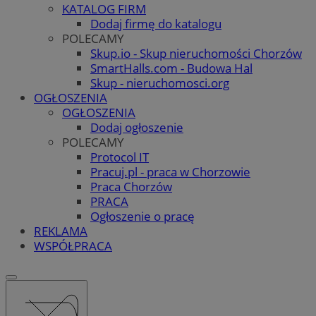
KATALOG FIRM
Dodaj firmę do katalogu
POLECAMY
Skup.io - Skup nieruchomości Chorzów
SmartHalls.com - Budowa Hal
Skup - nieruchomosci.org
OGŁOSZENIA
OGŁOSZENIA
Dodaj ogłoszenie
POLECAMY
Protocol IT
Pracuj.pl - praca w Chorzowie
Praca Chorzów
PRACA
Ogłoszenie o pracę
REKLAMA
WSPÓŁPRACA