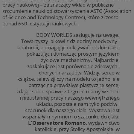
pracy naukowej – za znaczący wkład w publiczne
zrozumienie nauki od stowarzyszenia ASTC (Association
of Science and Technology Centres), które zrzesza
ponad 650 instytucji naukowych.
BODY WORLDS zasługuje na uwagę.
Towarzyszy laikowi z dziedziny medycyny i
anatomii, pomagając odkrywać ludzkie ciało,
pokazując i tłumacząc prostym językiem
życiowe mechanizmy. Najbardziej
zaskakujące jest porównanie zdrowych i
chorych narządów. Widząc serce w
książce, telewizji czy na modelu to jedno, ale
patrząc na prawdziwe plastyczne serce,
zdając sobie sprawę z tego co mamy w sobie
i nieustannej pracy naszego wewnętrznego
układu, pozostaje nam tyko podziw i
szacunek dla naszego ciała. Wystawa jest
wspaniałym hymnem o szacunku do ciała.
L’Osservatore Romano
, wydawnictwo
katolickie, przy Stolicy Apostolskiej w