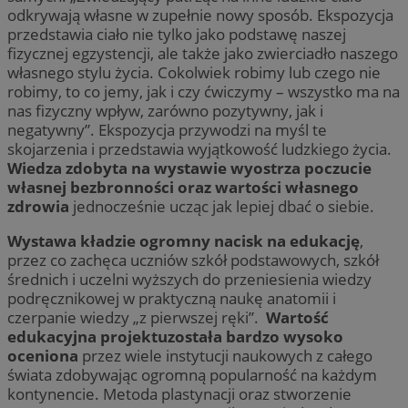
odkrywają własne w zupełnie nowy sposób. Ekspozycja
przedstawia ciało nie tylko jako podstawę naszej
fizycznej egzystencji, ale także jako zwierciadło naszego
własnego stylu życia. Cokolwiek robimy lub czego nie
robimy, to co jemy, jak i czy ćwiczymy – wszystko ma na
nas fizyczny wpływ, zarówno pozytywny, jak i
negatywny”. Ekspozycja przywodzi na myśl te
skojarzenia i przedstawia wyjątkowość ludzkiego życia.
Wiedza zdobyta na wystawie wyostrza poczucie
własnej bezbronności oraz wartości własnego
zdrowia
jednocześnie ucząc jak lepiej dbać o siebie.
Wystawa kładzie ogromny nacisk na edukację
,
przez co zachęca uczniów szkół podstawowych, szkół
średnich i uczelni wyższych do przeniesienia wiedzy
podręcznikowej w praktyczną naukę anatomii i
czerpanie wiedzy „z pierwszej ręki”.
Wartość
edukacyjna projektuzostała bardzo wysoko
oceniona
przez wiele instytucji naukowych z całego
świata zdobywając ogromną popularność na każdym
kontynencie. Metoda plastynacji oraz stworzenie