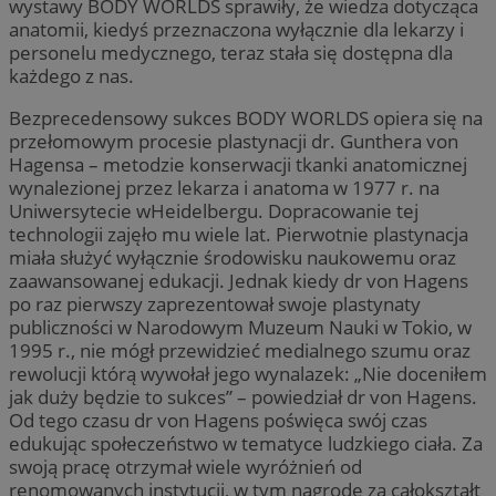
wystawy BODY WORLDS sprawiły, że wiedza dotycząca
anatomii, kiedyś przeznaczona wyłącznie dla lekarzy i
personelu medycznego, teraz stała się dostępna dla
każdego z nas.
Bezprecedensowy sukces BODY WORLDS opiera się na
przełomowym procesie plastynacji dr. Gunthera von
Hagensa – metodzie konserwacji tkanki anatomicznej
wynalezionej przez lekarza i anatoma w 1977 r. na
Uniwersytecie wHeidelbergu. Dopracowanie tej
technologii zajęło mu wiele lat. Pierwotnie plastynacja
miała służyć wyłącznie środowisku naukowemu oraz
zaawansowanej edukacji. Jednak kiedy dr von Hagens
po raz pierwszy zaprezentował swoje plastynaty
publiczności w Narodowym Muzeum Nauki w Tokio, w
1995 r., nie mógł przewidzieć medialnego szumu oraz
rewolucji którą wywołał jego wynalazek: „Nie doceniłem
jak duży będzie to sukces” – powiedział dr von Hagens.
Od tego czasu dr von Hagens poświęca swój czas
edukując społeczeństwo w tematyce ludzkiego ciała. Za
swoją pracę otrzymał wiele wyróżnień od
renomowanych instytucji, w tym nagrodę za całokształt