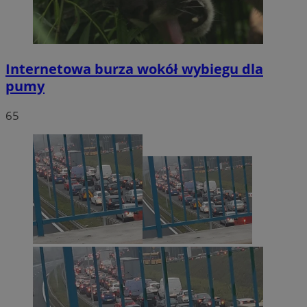
Internetowa burza wokół wybiegu dla
pumy
65