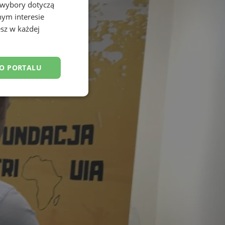
 wybory dotyczą
nym interesie
sz w każdej
DO PORTALU
esklasyfikowane
ane
owanie użytkownika i
j.