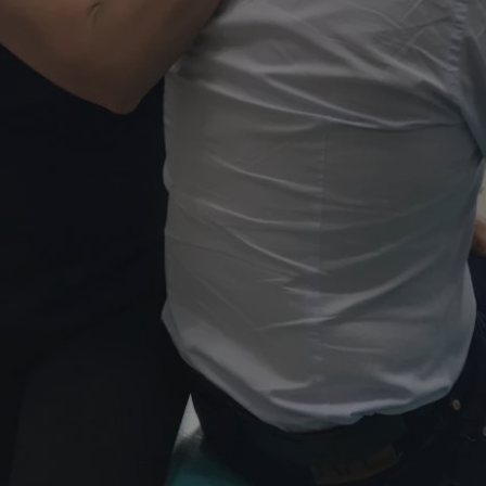
mojchorzow.pl
1 rok
Ten plik cookie przechowuje id
mojchorzow.pl
1 rok
Ten plik cookie przechowuje id
mojchorzow.pl
1 rok
Ten plik cookie przechowuje id
nt
4 tygodnie 2 dni
Ten plik cookie jest używany p
CookieScript
Script.com do zapamiętywania 
mojchorzow.pl
dotyczących zgody użytkownika
Jest to konieczne, aby baner c
Script.com działał poprawnie.
29 minut 53
Ten plik cookie służy do rozróż
Cloudflare Inc.
sekundy
botów. Jest to korzystne dla s
.temu.com
ponieważ umożliwia tworzeni
na temat korzystania z jej wit
METADATA
5 miesięcy 4
Ten plik cookie przechowuje i
YouTube
tygodnie
użytkownika oraz jego prefere
.youtube.com
prywatności podczas korzystan
Rejestruje wybory dotyczące p
Google Privacy Policy
i ustawień zgody, zapewniając 
w kolejnych wizytach. Dzięki 
musi ponownie konfigurować s
co zwiększa wygodę i zgodność
ochrony danych.
Sesja
Rejestruje, który klaster serw
NGINX Inc.
gościa. Jest to używane w kont
bh.contextweb.com
równoważenia obciążenia w ce
doświadczenia użytkownika.