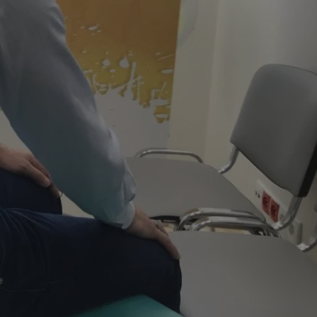
entyfikator sesji.
entyfikator sesji.
entyfikator sesji.
rzez usługę Cookie-
preferencji
 na pliki cookie.
ookie Cookie-
niania ludzi i
trony internetowej,
e ważnych raportów
ryny internetowej.
nformacje o zgodzie
ncjach dotyczących
ia z witryny.
olityki prywatności
ich przestrzeganie
temu użytkownik nie
woich preferencji,
 z regulacjami
erów obsługuje
ekście
lu optymalizacji