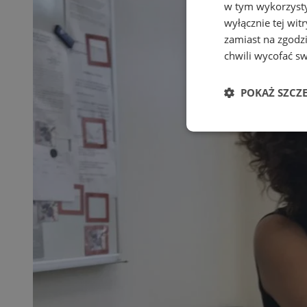
w tym wykorzysty
wyłącznie tej wi
zamiast na zgodz
chwili wycofać s
POKAŻ SZCZ
Niezbędne
Ni
Niezbędne pliki cook
zarządzanie kontem. 
Nazwa