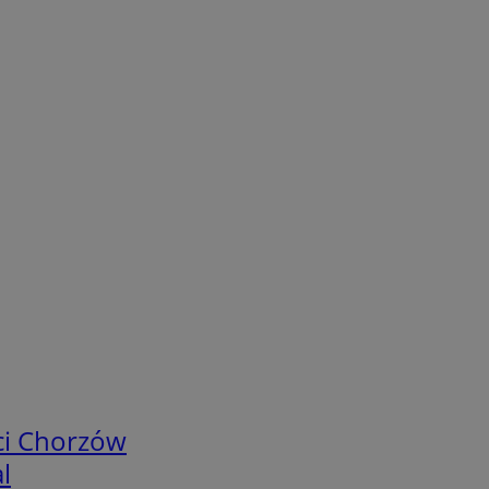
ci Chorzów
l