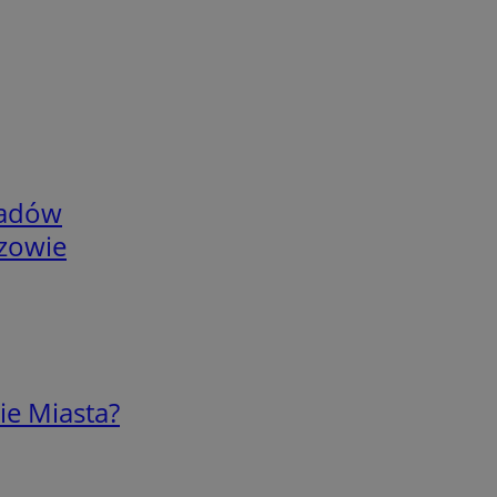
adów
rzowie
ie Miasta?