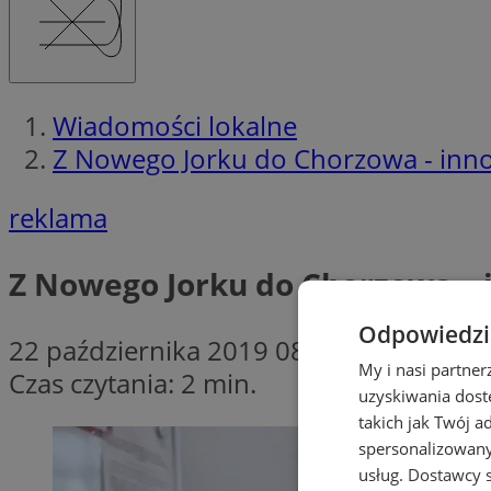
Wiadomości lokalne
Z Nowego Jorku do Chorzowa - inno
reklama
Z Nowego Jorku do Chorzowa – 
Odpowiedzia
22 października 2019 08:15
My i nasi partne
Czas czytania: 2 min.
uzyskiwania dost
takich jak Twój a
spersonalizowanyc
usług.
Dostawcy s