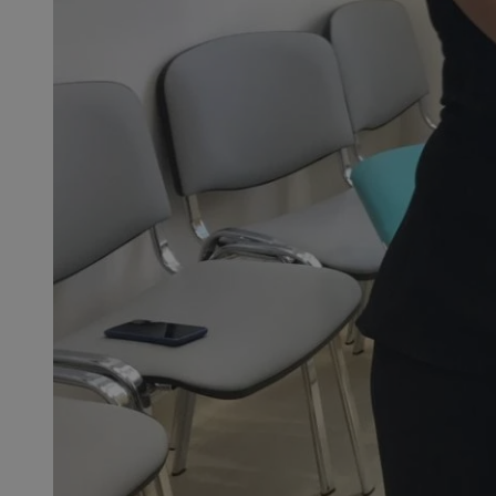
QeSessID
MvSessID
SessID
CookieScriptConse
__cf_bm
VISITOR_PRIVACY_
INGRESSCOOKIE