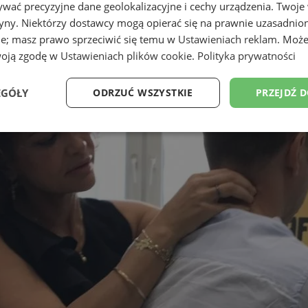
wać precyzyjne dane geolokalizacyjne i cechy urządzenia. Twoje
tryny. Niektórzy dostawcy mogą opierać się na prawnie uzasadnio
ie; masz prawo sprzeciwić się temu w
Ustawieniach reklam
. Może
woją zgodę w
Ustawieniach plików cookie
.
Polityka prywatności
EGÓŁY
ODRZUĆ WSZYSTKIE
PRZEJDŹ 
Wydajność
Targetowanie
Funkcjonalność
Ni
ezbędne
Wydajność
Targetowanie
Funkcjonalność
Niesklasyfikow
ie umożliwiają korzystanie z podstawowych funkcji strony internetowej, takich jak log
Bez niezbędnych plików cookie nie można prawidłowo korzystać ze strony internetowe
Okres
Provider
/
Domena
Opis
przechowywania