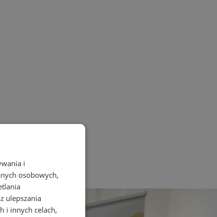
ywania i
danych osobowych,
etlania
az ulepszania
 i innych celach,