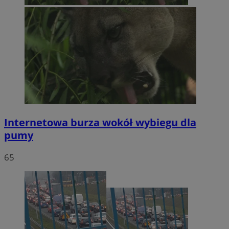
Internetowa burza wokół wybiegu dla
pumy
65