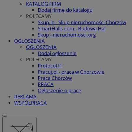
KATALOG FIRM
Dodaj firmę do katalogu
POLECAMY
Skup.io - Skup nieruchomości Chorzów
SmartHalls.com - Budowa Hal
Skup - nieruchomosci.org
OGŁOSZENIA
OGŁOSZENIA
Dodaj ogłoszenie
POLECAMY
Protocol IT
Pracuj.pl - praca w Chorzowie
Praca Chorzów
PRACA
Ogłoszenie o pracę
REKLAMA
WSPÓŁPRACA