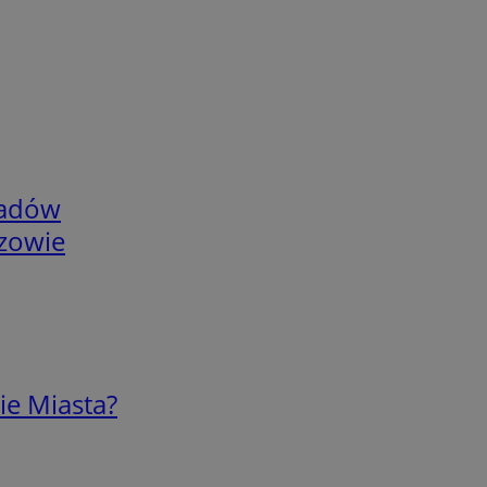
adów
rzowie
ie Miasta?