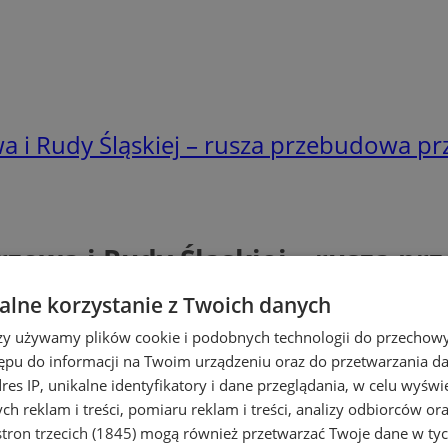
 i Rudy Śląskiej – rusza przebudowa pr
zowa i Rudy Śląskiej – rusza p
lne korzystanie z Twoich danych
rzy używamy plików cookie i podobnych technologii do przechow
ępu do informacji na Twoim urządzeniu oraz do przetwarzania 
dres IP, unikalne identyfikatory i dane przeglądania, w celu wyświ
h reklam i treści, pomiaru reklam i treści, analizy odbiorców or
tron trzecich (1845)
mogą również przetwarzać Twoje dane w tych