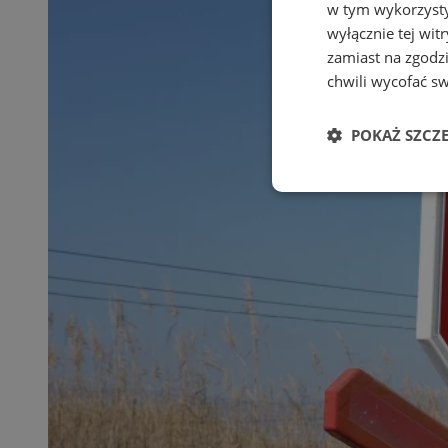
w tym wykorzysty
wyłącznie tej wi
zamiast na zgodz
chwili wycofać s
POKAŻ SZCZ
Niezbędne
Ni
Niezbędne pliki cook
zarządzanie kontem. 
Nazwa