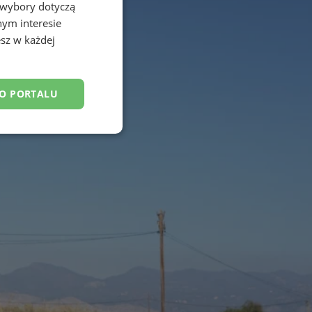
 wybory dotyczą
nym interesie
sz w każdej
DO PORTALU
esklasyfikowane
ane
owanie użytkownika i
j.