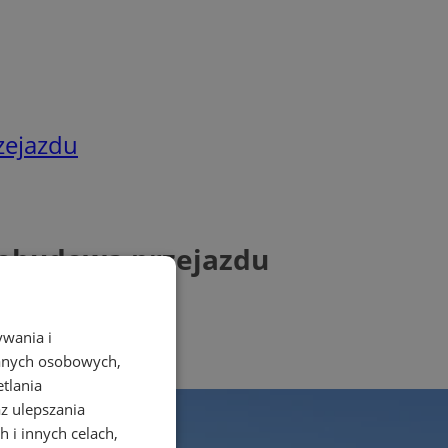
zejazdu
rzebudowa przejazdu
ywania i
danych osobowych,
etlania
az ulepszania
 i innych celach,