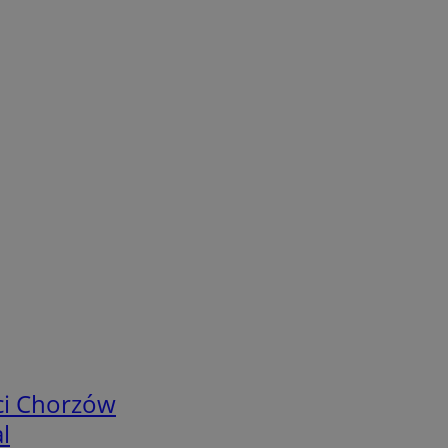
ci Chorzów
l