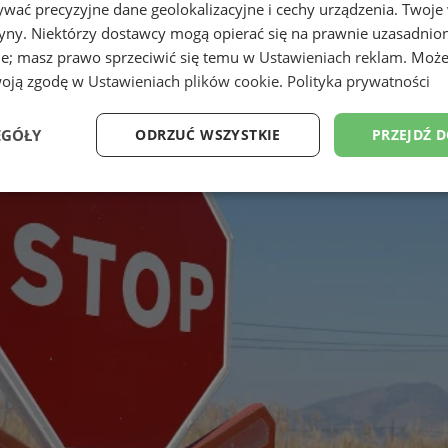
wać precyzyjne dane geolokalizacyjne i cechy urządzenia. Twoje
tryny. Niektórzy dostawcy mogą opierać się na prawnie uzasadnio
ie; masz prawo sprzeciwić się temu w
Ustawieniach reklam
. Może
woją zgodę w
Ustawieniach plików cookie
.
Polityka prywatności
EGÓŁY
ODRZUĆ WSZYSTKIE
PRZEJDŹ 
Wydajność
Targetowanie
Funkcjonalność
Ni
ezbędne
Wydajność
Targetowanie
Funkcjonalność
Niesklasyfikow
ie umożliwiają korzystanie z podstawowych funkcji strony internetowej, takich jak log
Bez niezbędnych plików cookie nie można prawidłowo korzystać ze strony internetowe
Okres
Provider
/
Domena
Opis
przechowywania