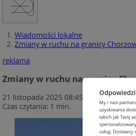
Wiadomości lokalne
Zmiany w ruchu na granicy Chorzowa
reklama
Zmiany w ruchu na granicy Chor
Odpowiedzia
21 listopada 2025 08:45
My i nasi partne
Czas czytania: 1 min.
uzyskiwania dost
takich jak Twój a
spersonalizowanyc
usług.
Dostawcy s