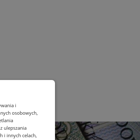
ywania i
danych osobowych,
etlania
az ulepszania
 i innych celach,