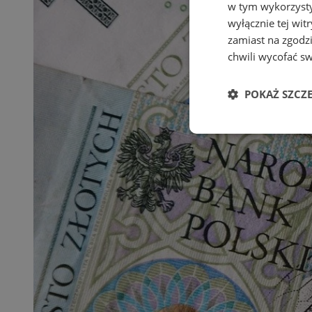
w tym wykorzysty
wyłącznie tej wi
zamiast na zgodz
chwili wycofać s
POKAŻ SZCZ
Niezbędne
Ni
Niezbędne pliki cook
zarządzanie kontem. 
Nazwa