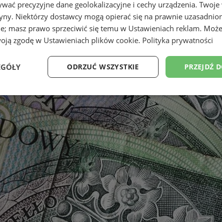
wać precyzyjne dane geolokalizacyjne i cechy urządzenia. Twoje
tryny. Niektórzy dostawcy mogą opierać się na prawnie uzasadnio
ie; masz prawo sprzeciwić się temu w
Ustawieniach reklam
. Może
woją zgodę w
Ustawieniach plików cookie
.
Polityka prywatności
EGÓŁY
ODRZUĆ WSZYSTKIE
PRZEJDŹ 
Wydajność
Targetowanie
Funkcjonalność
Ni
ezbędne
Wydajność
Targetowanie
Funkcjonalność
Niesklasyfikow
ie umożliwiają korzystanie z podstawowych funkcji strony internetowej, takich jak log
Bez niezbędnych plików cookie nie można prawidłowo korzystać ze strony internetowe
Okres
Provider
/
Domena
Opis
przechowywania