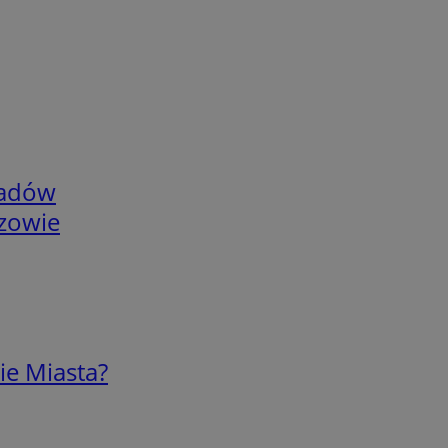
adów
rzowie
ie Miasta?