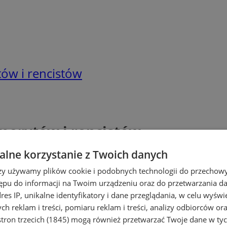
tów i rencistów
emerytów i rencistów
lne korzystanie z Twoich danych
rzy używamy plików cookie i podobnych technologii do przechow
ępu do informacji na Twoim urządzeniu oraz do przetwarzania 
dres IP, unikalne identyfikatory i dane przeglądania, w celu wyświ
h reklam i treści, pomiaru reklam i treści, analizy odbiorców or
tron trzecich (1845)
mogą również przetwarzać Twoje dane w tych