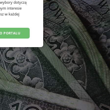
 wybory dotyczą
nym interesie
sz w każdej
DO PORTALU
esklasyfikowane
ane
owanie użytkownika i
j.