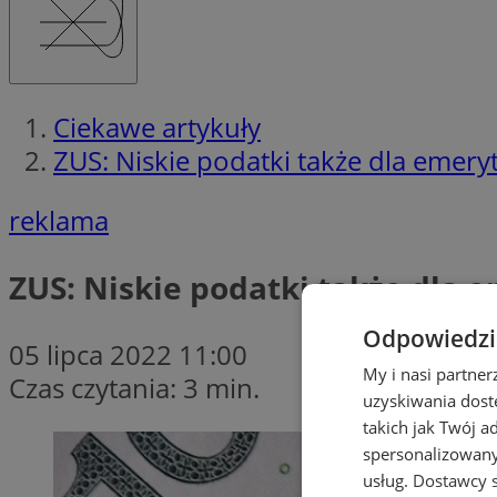
Ciekawe artykuły
ZUS: Niskie podatki także dla emery
reklama
ZUS: Niskie podatki także dla 
Odpowiedzia
05 lipca 2022 11:00
My i nasi partne
Czas czytania: 3 min.
uzyskiwania dost
takich jak Twój a
spersonalizowanyc
usług.
Dostawcy s