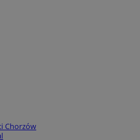
ci Chorzów
l