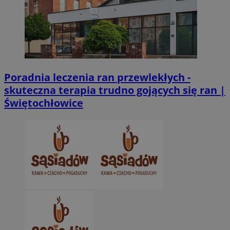
Poradnia leczenia ran przewlekłych -
skuteczna terapia trudno gojących się ran |
Świętochłowice
INGRESSCOOKIE
Sesja
NGINX Inc.
bh.contextweb.com