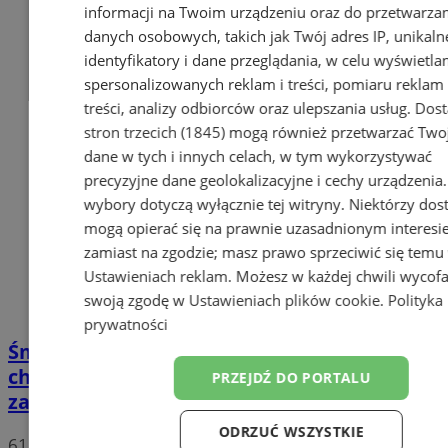
informacji na Twoim urządzeniu oraz do przetwarza
danych osobowych, takich jak Twój adres IP, unikaln
identyfikatory i dane przeglądania, w celu wyświetla
spersonalizowanych reklam i treści, pomiaru reklam 
treści, analizy odbiorców oraz ulepszania usług.
Dos
stron trzecich (1845)
mogą również przetwarzać Two
dane w tych i innych celach, w tym wykorzystywać
precyzyjne dane geolokalizacyjne i cechy urządzenia
wybory dotyczą wyłącznie tej witryny. Niektórzy do
mogą opierać się na prawnie uzasadnionym interesi
zamiast na zgodzie; masz prawo sprzeciwić się temu
Ustawieniach reklam
. Możesz w każdej chwili wycof
swoją zgodę w
Ustawieniach plików cookie
.
Polityka
prywatności
Śmiertelny wypadek w Chorzowie: pieszy
chciał przebiec przez DTŚ. Droga jest
PRZEJDŹ DO PORTALU
zakorkowana!
ODRZUĆ WSZYSTKIE
61