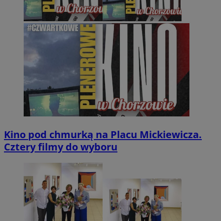
Kino pod chmurką na Placu Mickiewicza.
Cztery filmy do wyboru