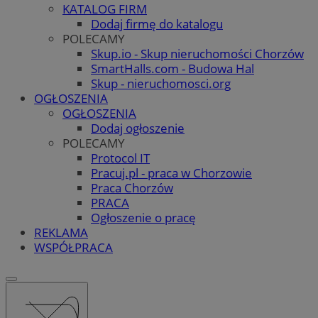
KATALOG FIRM
Dodaj firmę do katalogu
POLECAMY
Skup.io - Skup nieruchomości Chorzów
SmartHalls.com - Budowa Hal
Skup - nieruchomosci.org
OGŁOSZENIA
OGŁOSZENIA
Dodaj ogłoszenie
POLECAMY
Protocol IT
Pracuj.pl - praca w Chorzowie
Praca Chorzów
PRACA
Ogłoszenie o pracę
REKLAMA
WSPÓŁPRACA