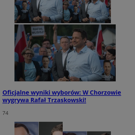
Oficjalne wyniki wyborów: W Chorzowie
wygrywa Rafał Trzaskowski!
74