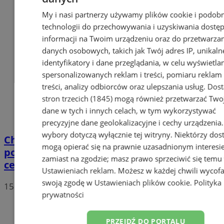
My i nasi partnerzy używamy plików cookie i podob
technologii do przechowywania i uzyskiwania dostę
informacji na Twoim urządzeniu oraz do przetwarza
danych osobowych, takich jak Twój adres IP, unikaln
identyfikatory i dane przeglądania, w celu wyświetla
spersonalizowanych reklam i treści, pomiaru reklam 
treści, analizy odbiorców oraz ulepszania usług.
Dos
stron trzecich (1845)
mogą również przetwarzać Two
dane w tych i innych celach, w tym wykorzystywać
precyzyjne dane geolokalizacyjne i cechy urządzenia
wybory dotyczą wyłącznie tej witryny. Niektórzy do
Chorzów stanie w wielkich korkach. Od
mogą opierać się na prawnie uzasadnionym interesi
poniedziałku zamknięte skrzyżowanie w
zamiast na zgodzie; masz prawo sprzeciwić się temu
centrum
Ustawieniach reklam
. Możesz w każdej chwili wycof
swoją zgodę w
Ustawieniach plików cookie
.
Polityka
15
prywatności
PRZEJDŹ DO PORTALU