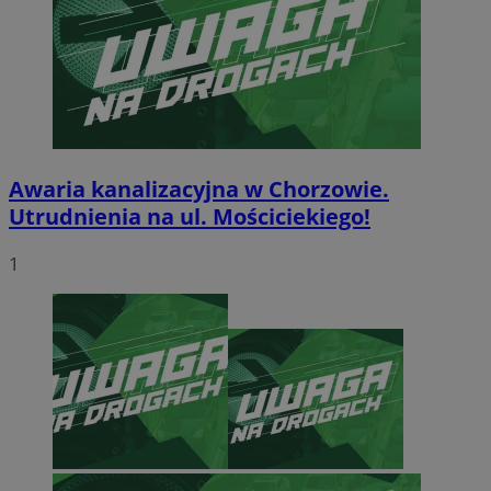
Awaria kanalizacyjna w Chorzowie.
Utrudnienia na ul. Mościciekiego!
1