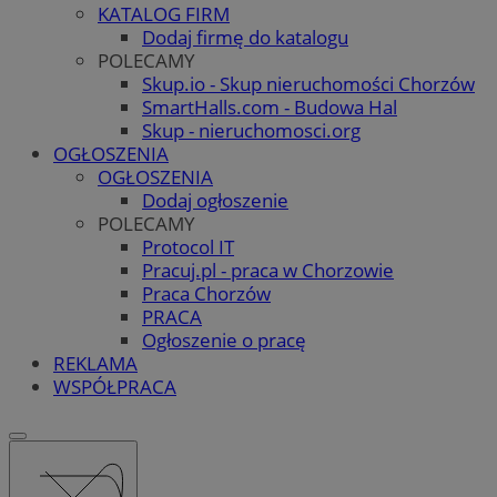
KATALOG FIRM
Dodaj firmę do katalogu
POLECAMY
Skup.io - Skup nieruchomości Chorzów
SmartHalls.com - Budowa Hal
Skup - nieruchomosci.org
OGŁOSZENIA
OGŁOSZENIA
Dodaj ogłoszenie
POLECAMY
Protocol IT
Pracuj.pl - praca w Chorzowie
Praca Chorzów
PRACA
Ogłoszenie o pracę
REKLAMA
WSPÓŁPRACA