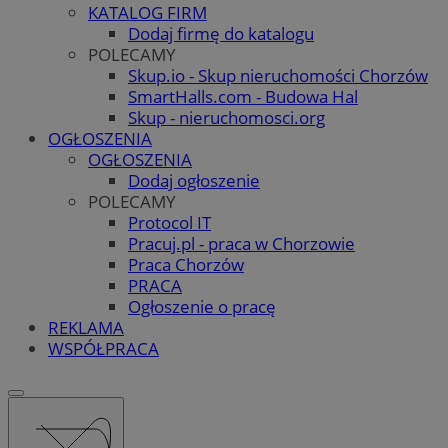
KATALOG FIRM
Dodaj firmę do katalogu
POLECAMY
Skup.io - Skup nieruchomości Chorzów
SmartHalls.com - Budowa Hal
Skup - nieruchomosci.org
OGŁOSZENIA
OGŁOSZENIA
Dodaj ogłoszenie
POLECAMY
Protocol IT
Pracuj.pl - praca w Chorzowie
Praca Chorzów
PRACA
Ogłoszenie o pracę
REKLAMA
WSPÓŁPRACA