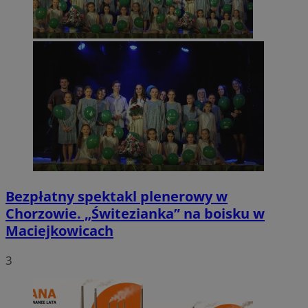
Bezpłatny spektakl plenerowy w
Chorzowie. „Świtezianka” na boisku w
Maciejkowicach
3