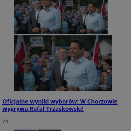
Oficjalne wyniki wyborów: W Chorzowie
wygrywa Rafał Trzaskowski!
74