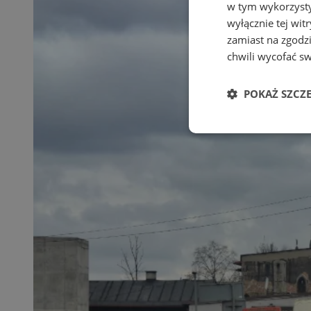
w tym wykorzysty
wyłącznie tej wi
zamiast na zgodz
chwili wycofać s
POKAŻ SZCZ
Niezbędne
Ni
Niezbędne pliki cook
zarządzanie kontem. 
Nazwa