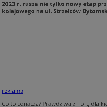
2023 r. rusza nie tylko nowy etap pr
li_gc
kolejowego na ul. Strzelców Bytomsk
Nazwa
Nazwa
openstat_umr82x3
Nazwa
openstat_gid
VP
pb_rtb_ev_part
openstat_pbi939ar
openstat_khpu8s
openstat_iy2unm5p
_clck
__gads
incap_ses_1688_32
openstat_wj089dcr
__Secure-
_clsk
ROLLOUT_TOKEN
visid_incap_322052
reklama
_clsk
bcookie
Co to oznacza? Prawdziwą zmorę dla k