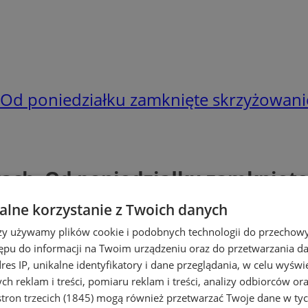
. Od poniedziałku zamknięte skrzyżowan
kach. Od poniedziałku zamknięt
lne korzystanie z Twoich danych
rzy używamy plików cookie i podobnych technologii do przechow
ępu do informacji na Twoim urządzeniu oraz do przetwarzania 
dres IP, unikalne identyfikatory i dane przeglądania, w celu wyświ
h reklam i treści, pomiaru reklam i treści, analizy odbiorców or
tron trzecich (1845)
mogą również przetwarzać Twoje dane w tych