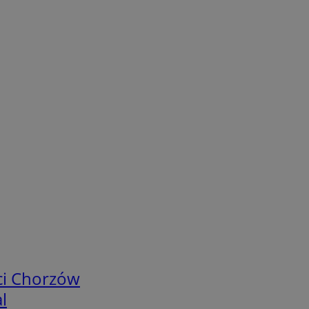
ci Chorzów
l