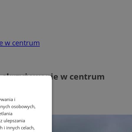
ie w centrum
e skrzyżowanie w centrum
ywania i
danych osobowych,
etlania
az ulepszania
 i innych celach,