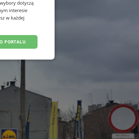
 wybory dotyczą
nym interesie
sz w każdej
DO PORTALU
esklasyfikowane
ane
owanie użytkownika i
j.