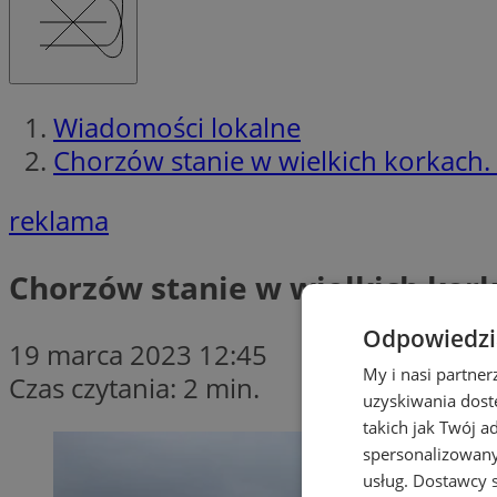
Wiadomości lokalne
Chorzów stanie w wielkich korkach
reklama
Chorzów stanie w wielkich kor
Odpowiedzia
19 marca 2023 12:45
My i nasi partne
Czas czytania: 2 min.
uzyskiwania dost
takich jak Twój a
spersonalizowanyc
usług.
Dostawcy s