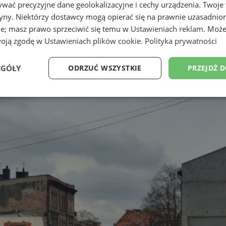
wać precyzyjne dane geolokalizacyjne i cechy urządzenia. Twoje
tryny. Niektórzy dostawcy mogą opierać się na prawnie uzasadnio
ie; masz prawo sprzeciwić się temu w
Ustawieniach reklam
. Może
woją zgodę w
Ustawieniach plików cookie
.
Polityka prywatności
EGÓŁY
ODRZUĆ WSZYSTKIE
PRZEJDŹ 
Wydajność
Targetowanie
Funkcjonalność
Ni
ezbędne
Wydajność
Targetowanie
Funkcjonalność
Niesklasyfikow
ie umożliwiają korzystanie z podstawowych funkcji strony internetowej, takich jak log
Bez niezbędnych plików cookie nie można prawidłowo korzystać ze strony internetowe
Okres
Provider
/
Domena
Opis
przechowywania