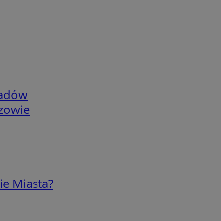
adów
rzowie
ie Miasta?