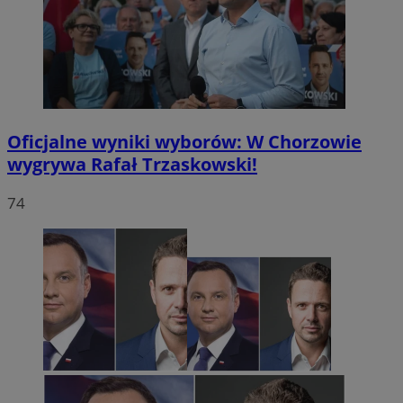
Oficjalne wyniki wyborów: W Chorzowie
wygrywa Rafał Trzaskowski!
74