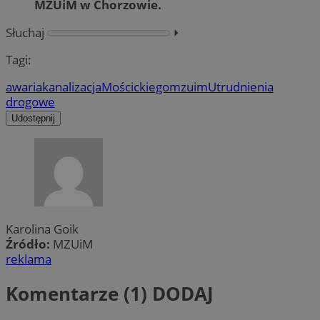
MZUiM w Chorzowie.
Słuchaj
⏵︎
Tagi:
awaria
kanalizacja
Mościckiego
mzuim
Utrudnienia
drogowe
Udostępnij
Karolina Goik
Źródło:
MZUiM
reklama
Komentarze (1)
DODAJ