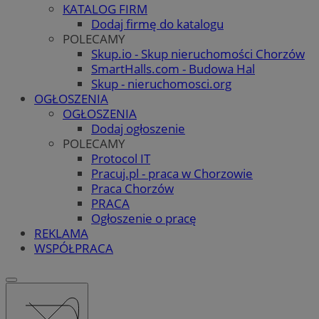
KATALOG FIRM
Dodaj firmę do katalogu
POLECAMY
Skup.io - Skup nieruchomości Chorzów
SmartHalls.com - Budowa Hal
Skup - nieruchomosci.org
OGŁOSZENIA
OGŁOSZENIA
Dodaj ogłoszenie
POLECAMY
Protocol IT
Pracuj.pl - praca w Chorzowie
Praca Chorzów
PRACA
Ogłoszenie o pracę
REKLAMA
WSPÓŁPRACA