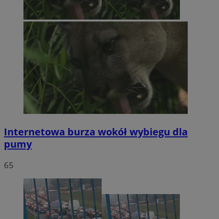
Internetowa burza wokół wybiegu dla
pumy
65