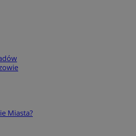
adów
rzowie
ie Miasta?