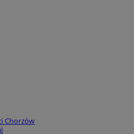
ci Chorzów
l