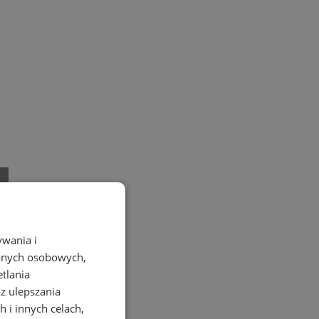
ywania i
danych osobowych,
etlania
az ulepszania
 i innych celach,