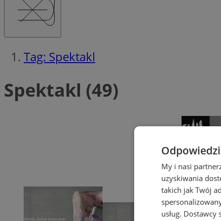
Tag: Spektakl
Spektakl (49)
Odpowiedzia
My i nasi partne
uzyskiwania dost
takich jak Twój a
spersonalizowanyc
usług.
Dostawcy s