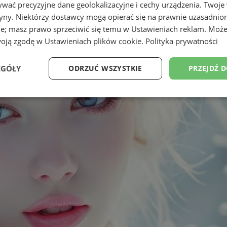
wać precyzyjne dane geolokalizacyjne i cechy urządzenia. Twoje
tryny. Niektórzy dostawcy mogą opierać się na prawnie uzasadnio
ie; masz prawo sprzeciwić się temu w
Ustawieniach reklam
. Może
woją zgodę w
Ustawieniach plików cookie
.
Polityka prywatności
EGÓŁY
ODRZUĆ WSZYSTKIE
PRZEJDŹ 
Wydajność
Targetowanie
Funkcjonalność
Ni
ezbędne
Wydajność
Targetowanie
Funkcjonalność
Niesklasyfikow
ie umożliwiają korzystanie z podstawowych funkcji strony internetowej, takich jak log
Bez niezbędnych plików cookie nie można prawidłowo korzystać ze strony internetowe
Okres
Provider
/
Domena
Opis
przechowywania