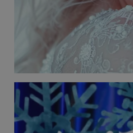
QeSessID
MvSessID
SessID
CookieScriptConse
__cf_bm
VISITOR_PRIVACY_
INGRESSCOOKIE