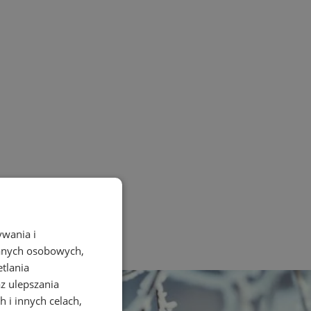
ywania i
danych osobowych,
etlania
az ulepszania
 i innych celach,