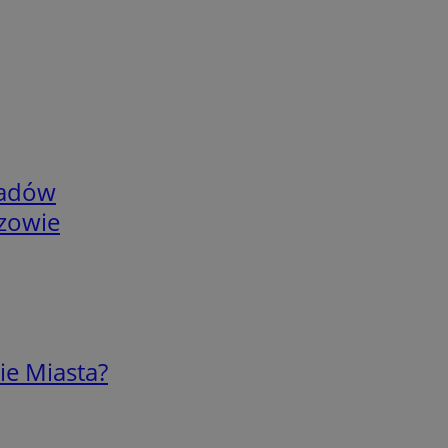
adów
rzowie
ie Miasta?