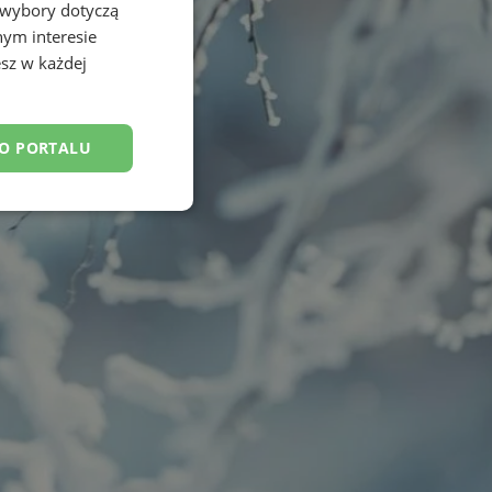
 wybory dotyczą
nym interesie
sz w każdej
DO PORTALU
esklasyfikowane
ane
owanie użytkownika i
j.