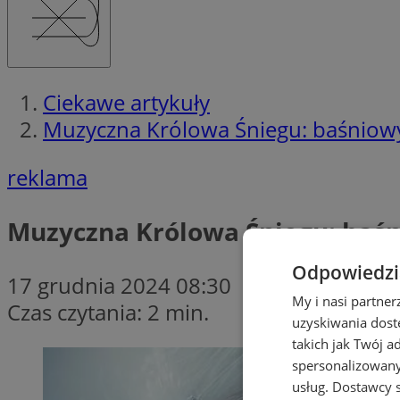
Ciekawe artykuły
Muzyczna Królowa Śniegu: baśniowy
reklama
Muzyczna Królowa Śniegu: baśn
Odpowiedzia
17 grudnia 2024 08:30
My i nasi partne
Czas czytania: 2 min.
uzyskiwania dost
takich jak Twój a
spersonalizowanyc
usług.
Dostawcy s