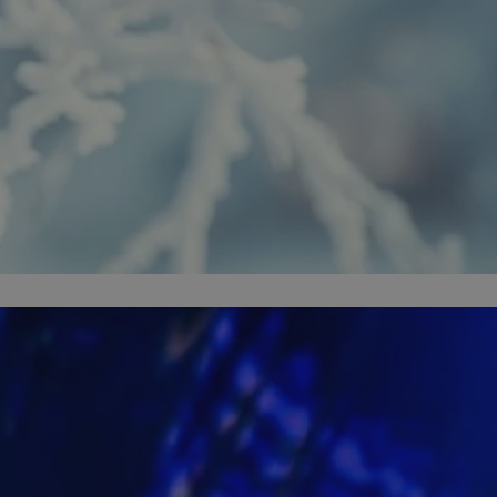
entyfikator sesji.
entyfikator sesji.
entyfikator sesji.
rzez usługę Cookie-
preferencji
 na pliki cookie.
ookie Cookie-
niania ludzi i
trony internetowej,
e ważnych raportów
ryny internetowej.
nformacje o zgodzie
ncjach dotyczących
ia z witryny.
olityki prywatności
ich przestrzeganie
temu użytkownik nie
woich preferencji,
 z regulacjami
erów obsługuje
ekście
lu optymalizacji