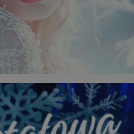
mojchorzow.pl
1 rok
Ten plik cookie przechowuje id
mojchorzow.pl
1 rok
Ten plik cookie przechowuje id
mojchorzow.pl
1 rok
Ten plik cookie przechowuje id
nt
4 tygodnie 2 dni
Ten plik cookie jest używany p
CookieScript
Script.com do zapamiętywania 
mojchorzow.pl
dotyczących zgody użytkownika
Jest to konieczne, aby baner c
Script.com działał poprawnie.
29 minut 53
Ten plik cookie służy do rozróż
Cloudflare Inc.
sekundy
botów. Jest to korzystne dla s
.temu.com
ponieważ umożliwia tworzeni
na temat korzystania z jej wit
METADATA
5 miesięcy 4
Ten plik cookie przechowuje i
YouTube
tygodnie
użytkownika oraz jego prefere
.youtube.com
prywatności podczas korzystan
Rejestruje wybory dotyczące p
Google Privacy Policy
i ustawień zgody, zapewniając 
w kolejnych wizytach. Dzięki 
musi ponownie konfigurować s
co zwiększa wygodę i zgodność
ochrony danych.
Sesja
Rejestruje, który klaster serw
NGINX Inc.
gościa. Jest to używane w kont
bh.contextweb.com
równoważenia obciążenia w ce
doświadczenia użytkownika.