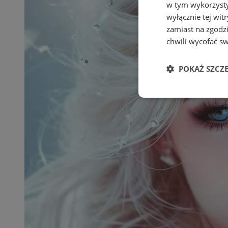
w tym wykorzysty
wyłącznie tej wi
zamiast na zgodz
chwili wycofać s
POKAŻ SZCZ
Niezbędne
Ni
Niezbędne pliki cook
zarządzanie kontem. 
Nazwa