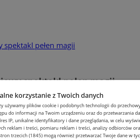
 spektakl pełen magii
iowy spektakl pełen magii
lne korzystanie z Twoich danych
rzy używamy plików cookie i podobnych technologii do przechow
ępu do informacji na Twoim urządzeniu oraz do przetwarzania 
dres IP, unikalne identyfikatory i dane przeglądania, w celu wyświ
h reklam i treści, pomiaru reklam i treści, analizy odbiorców or
tron trzecich (1845)
mogą również przetwarzać Twoje dane w tych