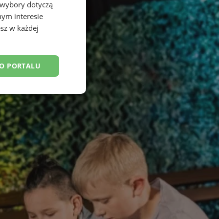
 wybory dotyczą
nym interesie
sz w każdej
DO PORTALU
esklasyfikowane
ane
owanie użytkownika i
j.