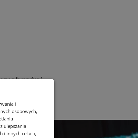
 wyobraźni
ywania i
danych osobowych,
etlania
az ulepszania
 i innych celach,