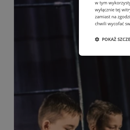
w tym wykorzysty
wyłącznie tej wi
zamiast na zgodz
chwili wycofać s
POKAŻ SZCZ
Niezbędne
Ni
Niezbędne pliki cook
zarządzanie kontem. 
Nazwa