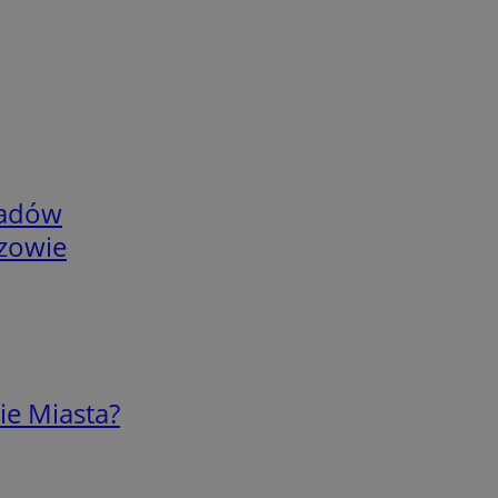
adów
rzowie
ie Miasta?