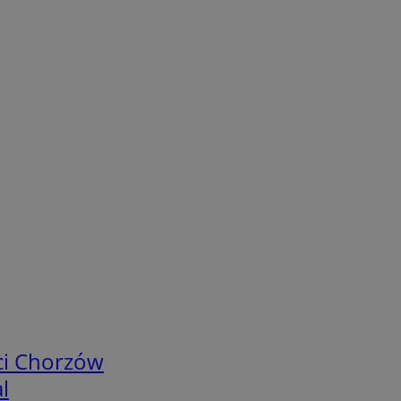
ci Chorzów
l