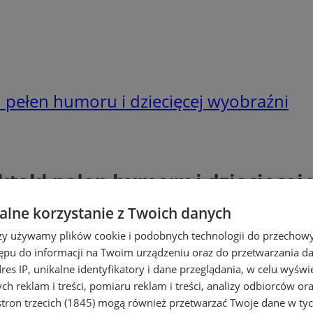
l pełen humoru i dziecięcej wyobraźni
ktakl pełen humoru i dziecięcej
lne korzystanie z Twoich danych
rzy używamy plików cookie i podobnych technologii do przechow
ępu do informacji na Twoim urządzeniu oraz do przetwarzania 
dres IP, unikalne identyfikatory i dane przeglądania, w celu wyświ
h reklam i treści, pomiaru reklam i treści, analizy odbiorców or
tron trzecich (1845)
mogą również przetwarzać Twoje dane w tych