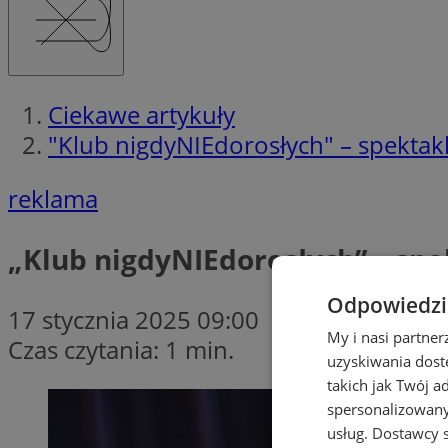
Ciekawe artykuły
"Klub nigdyNIEdorosłych" – spektak
reklama
„Klub nigdyNIEdorosłych” – spe
Odpowiedzia
17 stycznia 2025 09:00
My i nasi partne
Czas czytania: 1 min.
uzyskiwania dost
takich jak Twój a
spersonalizowanyc
usług.
Dostawcy s