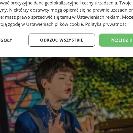
wać precyzyjne dane geolokalizacyjne i cechy urządzenia. Twoje
tryny. Niektórzy dostawcy mogą opierać się na prawnie uzasadnio
ie; masz prawo sprzeciwić się temu w
Ustawieniach reklam
. Może
woją zgodę w
Ustawieniach plików cookie
.
Polityka prywatności
EGÓŁY
ODRZUĆ WSZYSTKIE
PRZEJDŹ 
Wydajność
Targetowanie
Funkcjonalność
Ni
ezbędne
Wydajność
Targetowanie
Funkcjonalność
Niesklasyfikow
ie umożliwiają korzystanie z podstawowych funkcji strony internetowej, takich jak log
Bez niezbędnych plików cookie nie można prawidłowo korzystać ze strony internetowe
Okres
Provider
/
Domena
Opis
przechowywania