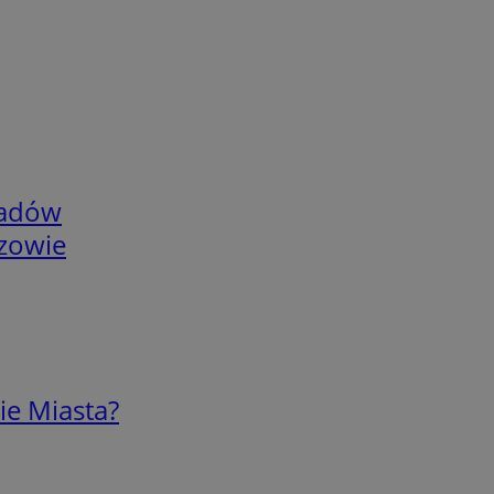
adów
rzowie
ie Miasta?