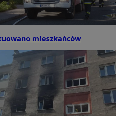
mojchorzow.pl
1 rok
Ten plik cookie przechowuje id
mojchorzow.pl
1 rok
Ten plik cookie przechowuje id
mojchorzow.pl
1 rok
Ten plik cookie przechowuje id
nt
4 tygodnie 2 dni
Ten plik cookie jest używany p
CookieScript
Script.com do zapamiętywania 
mojchorzow.pl
dotyczących zgody użytkownika
akuowano mieszkańców
Jest to konieczne, aby baner c
Script.com działał poprawnie.
29 minut 53
Ten plik cookie służy do rozróż
Cloudflare Inc.
sekundy
botów. Jest to korzystne dla s
.temu.com
ponieważ umożliwia tworzeni
na temat korzystania z jej wit
METADATA
5 miesięcy 4
Ten plik cookie przechowuje i
YouTube
tygodnie
użytkownika oraz jego prefere
.youtube.com
prywatności podczas korzystan
Rejestruje wybory dotyczące p
Google Privacy Policy
i ustawień zgody, zapewniając 
w kolejnych wizytach. Dzięki 
musi ponownie konfigurować s
co zwiększa wygodę i zgodność
ochrony danych.
Sesja
Rejestruje, który klaster serw
NGINX Inc.
gościa. Jest to używane w kont
bh.contextweb.com
równoważenia obciążenia w ce
doświadczenia użytkownika.