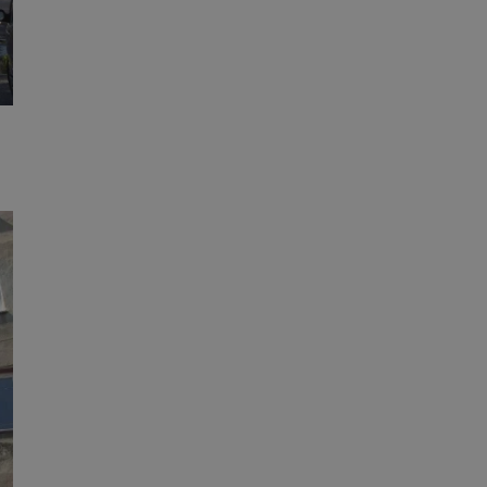
entyfikator sesji.
entyfikator sesji.
entyfikator sesji.
rzez usługę Cookie-
preferencji
 na pliki cookie.
ookie Cookie-
niania ludzi i
trony internetowej,
e ważnych raportów
ryny internetowej.
nformacje o zgodzie
ncjach dotyczących
ia z witryny.
olityki prywatności
ich przestrzeganie
temu użytkownik nie
woich preferencji,
 z regulacjami
erów obsługuje
ekście
lu optymalizacji