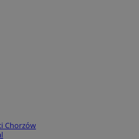
ci Chorzów
l