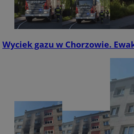
QeSessID
MvSessID
SessID
CookieScriptConse
Wyciek gazu w Chorzowie. Ew
__cf_bm
VISITOR_PRIVACY_
INGRESSCOOKIE