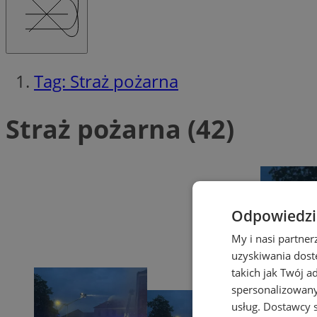
Tag: Straż pożarna
Straż pożarna (42)
Odpowiedzia
My i nasi partne
uzyskiwania dost
takich jak Twój a
spersonalizowanyc
usług.
Dostawcy s