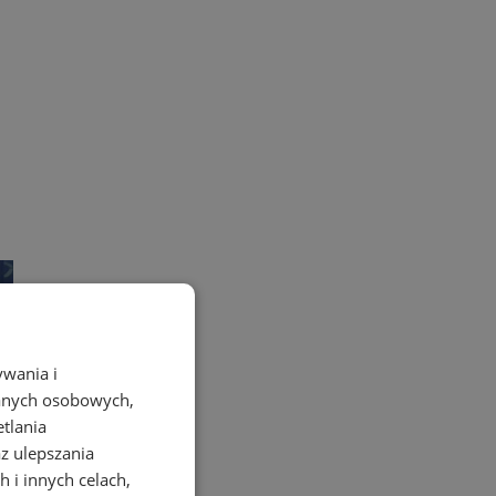
ywania i
danych osobowych,
etlania
az ulepszania
 i innych celach,