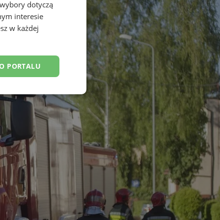
 wybory dotyczą
nym interesie
sz w każdej
DO PORTALU
esklasyfikowane
ane
owanie użytkownika i
j.