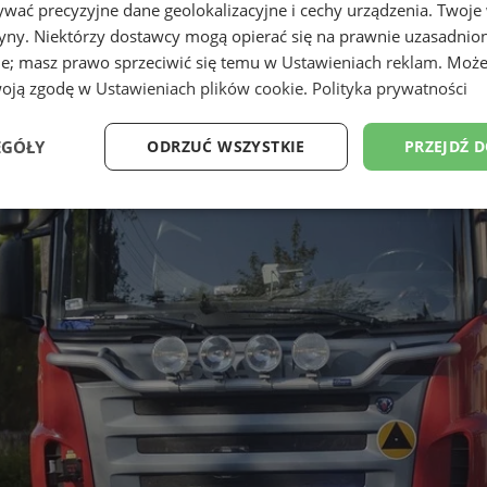
wać precyzyjne dane geolokalizacyjne i cechy urządzenia. Twoje
tryny. Niektórzy dostawcy mogą opierać się na prawnie uzasadnio
ie; masz prawo sprzeciwić się temu w
Ustawieniach reklam
. Może
woją zgodę w
Ustawieniach plików cookie
.
Polityka prywatności
EGÓŁY
ODRZUĆ WSZYSTKIE
PRZEJDŹ 
Wydajność
Targetowanie
Funkcjonalność
Ni
ezbędne
Wydajność
Targetowanie
Funkcjonalność
Niesklasyfikow
ie umożliwiają korzystanie z podstawowych funkcji strony internetowej, takich jak log
Bez niezbędnych plików cookie nie można prawidłowo korzystać ze strony internetowe
Okres
Provider
/
Domena
Opis
przechowywania