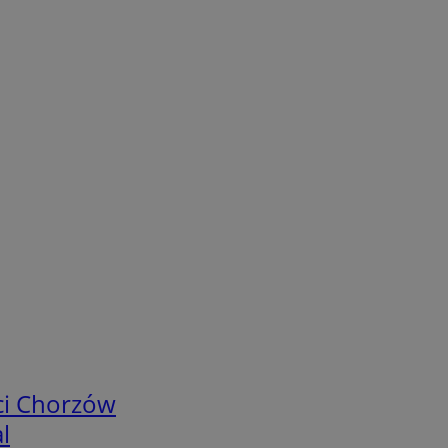
ci Chorzów
l