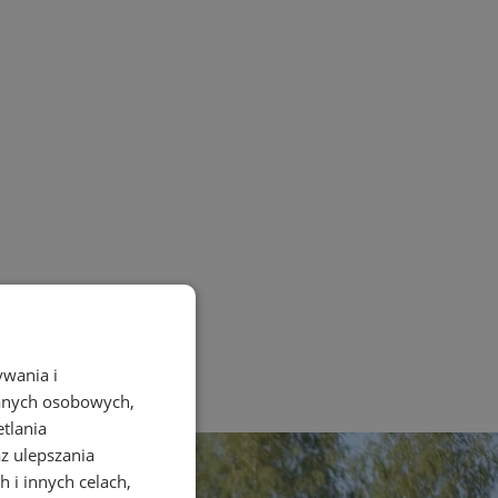
ywania i
danych osobowych,
etlania
az ulepszania
 i innych celach,