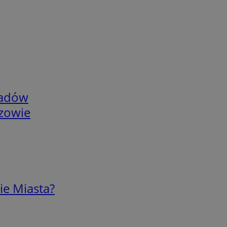
adów
rzowie
ie Miasta?