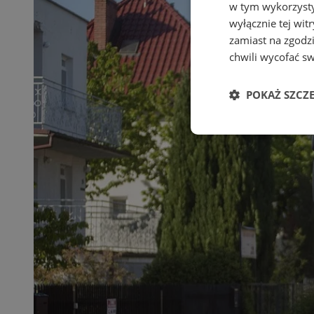
w tym wykorzysty
wyłącznie tej wi
zamiast na zgodz
chwili wycofać s
POKAŻ SZCZ
Niezbędne
Ni
Niezbędne pliki cook
zarządzanie kontem. 
Nazwa