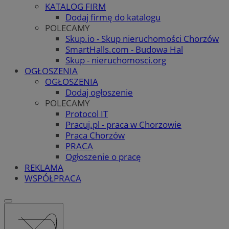
KATALOG FIRM
Dodaj firmę do katalogu
POLECAMY
Skup.io - Skup nieruchomości Chorzów
SmartHalls.com - Budowa Hal
Skup - nieruchomosci.org
OGŁOSZENIA
OGŁOSZENIA
Dodaj ogłoszenie
POLECAMY
Protocol IT
Pracuj.pl - praca w Chorzowie
Praca Chorzów
PRACA
Ogłoszenie o pracę
REKLAMA
WSPÓŁPRACA