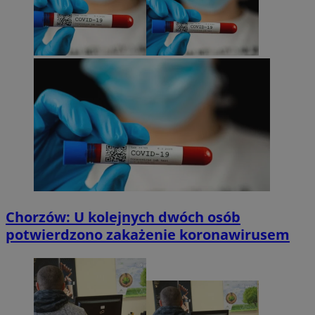
Chorzów: U kolejnych dwóch osób
potwierdzono zakażenie koronawirusem