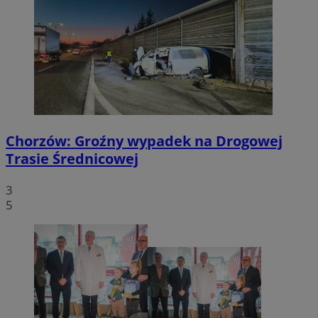
Chorzów: Groźny wypadek na Drogowej
Trasie Średnicowej
3
5