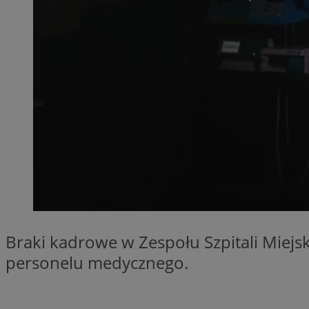
QeSessID
MvSessID
SessID
CookieScriptConse
__cf_bm
VISITOR_PRIVACY_
Braki kadrowe w Zespołu Szpitali Miejsk
personelu medycznego.
INGRESSCOOKIE