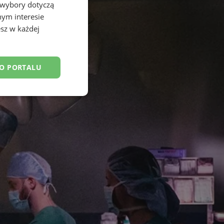
 wybory dotyczą
nym interesie
sz w każdej
DO PORTALU
esklasyfikowane
ane
owanie użytkownika i
j.