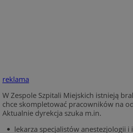
li_gc
Nazwa
Nazwa
openstat_umr82x3
Nazwa
openstat_gid
VP
pb_rtb_ev_part
openstat_pbi939ar
openstat_khpu8s
reklama
openstat_iy2unm5p
_clck
__gads
incap_ses_1688_32
W Zespole Szpitali Miejskich istnieją b
openstat_wj089dcr
__Secure-
_clsk
ROLLOUT_TOKEN
chce skompletować pracowników na oddzi
visid_incap_322052
Aktualnie dyrekcja szuka m.in.
_clsk
bcookie
lekarza specjalistów anestezjologii i