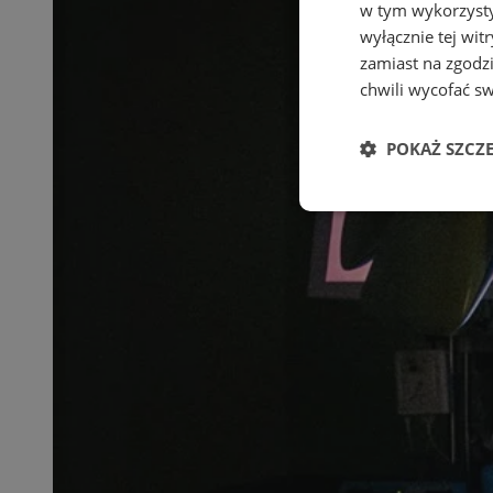
w tym wykorzysty
wyłącznie tej wi
zamiast na zgodz
chwili wycofać s
POKAŻ SZCZ
Niezbędne
Ni
Niezbędne pliki cook
zarządzanie kontem. 
Nazwa