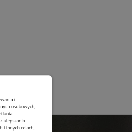
ywania i
danych osobowych,
etlania
az ulepszania
 i innych celach,