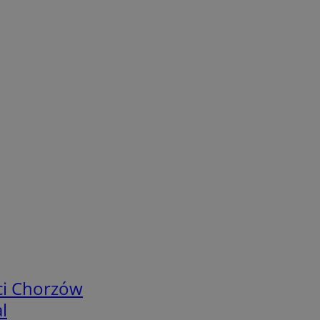
ci Chorzów
l