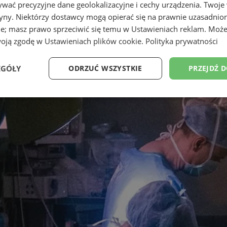
wać precyzyjne dane geolokalizacyjne i cechy urządzenia. Twoje
tryny. Niektórzy dostawcy mogą opierać się na prawnie uzasadnio
ie; masz prawo sprzeciwić się temu w
Ustawieniach reklam
. Może
woją zgodę w
Ustawieniach plików cookie
.
Polityka prywatności
EGÓŁY
ODRZUĆ WSZYSTKIE
PRZEJDŹ 
Wydajność
Targetowanie
Funkcjonalność
Ni
ezbędne
Wydajność
Targetowanie
Funkcjonalność
Niesklasyfikow
ie umożliwiają korzystanie z podstawowych funkcji strony internetowej, takich jak log
Bez niezbędnych plików cookie nie można prawidłowo korzystać ze strony internetowe
Okres
Provider
/
Domena
Opis
przechowywania