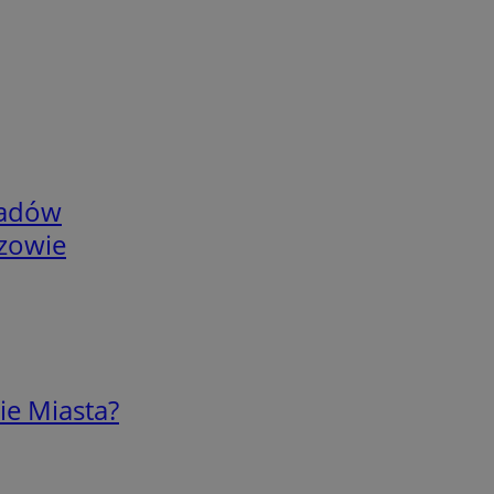
adów
rzowie
ie Miasta?