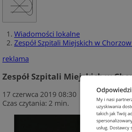
Wiadomości lokalne
Zespół Szpitali Miejskich w Chorz
reklama
Zespół Szpitali Miejskich w C
Odpowiedzia
17 czerwca 2019 08:30
My i nasi partne
Czas czytania: 2 min.
uzyskiwania dost
takich jak Twój a
spersonalizowanyc
usług.
Dostawcy s