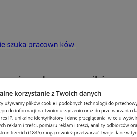
owie szuka pracowników
horzowie szuka pracowników
lne korzystanie z Twoich danych
rzy używamy plików cookie i podobnych technologii do przechow
ępu do informacji na Twoim urządzeniu oraz do przetwarzania 
dres IP, unikalne identyfikatory i dane przeglądania, w celu wyświ
h reklam i treści, pomiaru reklam i treści, analizy odbiorców or
tron trzecich (1845)
mogą również przetwarzać Twoje dane w tych