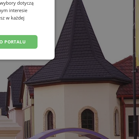
 wybory dotyczą
nym interesie
sz w każdej
DO PORTALU
esklasyfikowane
ane
owanie użytkownika i
j.