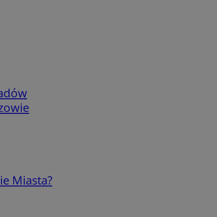
adów
rzowie
ie Miasta?