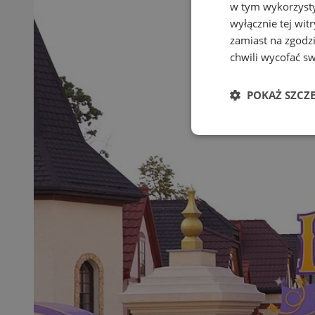
w tym wykorzysty
wyłącznie tej wi
zamiast na zgodz
chwili wycofać s
POKAŻ SZCZ
Niezbędne
Ni
Niezbędne pliki cook
zarządzanie kontem. 
Nazwa