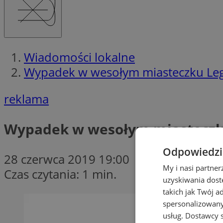
Wiadomości lokalne
Wypadek w wesołym miasteczku Le
reklama
Wypadek w wesołym miasteczk
Odpowiedzia
28 czerwca 2019 19:00
My i nasi partne
Czas czytania: 1 min.
uzyskiwania dost
takich jak Twój a
spersonalizowanyc
usług.
Dostawcy s