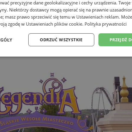
wać precyzyjne dane geolokalizacyjne i cechy urządzenia. Twoje
tryny. Niektórzy dostawcy mogą opierać się na prawnie uzasadnio
ie; masz prawo sprzeciwić się temu w
Ustawieniach reklam
. Może
woją zgodę w
Ustawieniach plików cookie
.
Polityka prywatności
EGÓŁY
ODRZUĆ WSZYSTKIE
PRZEJDŹ 
Wydajność
Targetowanie
Funkcjonalność
Ni
ezbędne
Wydajność
Targetowanie
Funkcjonalność
Niesklasyfikow
ie umożliwiają korzystanie z podstawowych funkcji strony internetowej, takich jak log
Bez niezbędnych plików cookie nie można prawidłowo korzystać ze strony internetowe
Okres
Provider
/
Domena
Opis
przechowywania