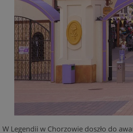
QeSessID
MvSessID
SessID
CookieScriptConse
__cf_bm
VISITOR_PRIVACY_
INGRESSCOOKIE
W Legendii w Chorzowie doszło do awar