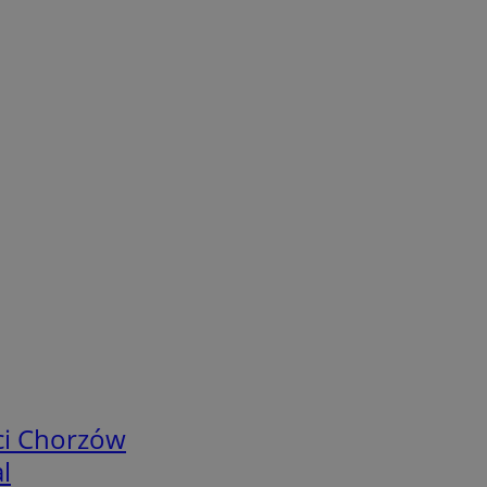
ci Chorzów
l