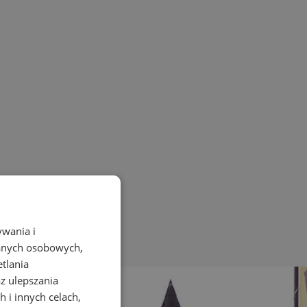
ywania i
danych osobowych,
etlania
az ulepszania
 i innych celach,