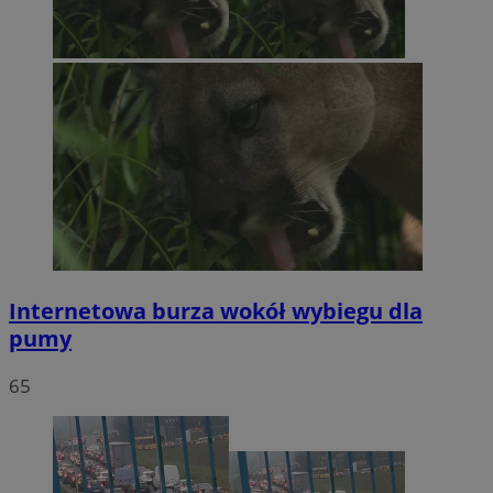
Internetowa burza wokół wybiegu dla
pumy
65