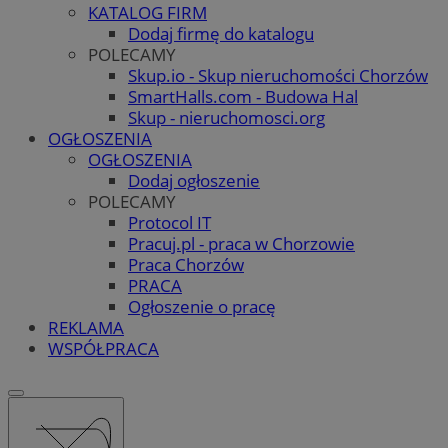
KATALOG FIRM
Dodaj firmę do katalogu
POLECAMY
Skup.io - Skup nieruchomości Chorzów
SmartHalls.com - Budowa Hal
Skup - nieruchomosci.org
OGŁOSZENIA
OGŁOSZENIA
Dodaj ogłoszenie
POLECAMY
Protocol IT
Pracuj.pl - praca w Chorzowie
Praca Chorzów
PRACA
Ogłoszenie o pracę
REKLAMA
WSPÓŁPRACA