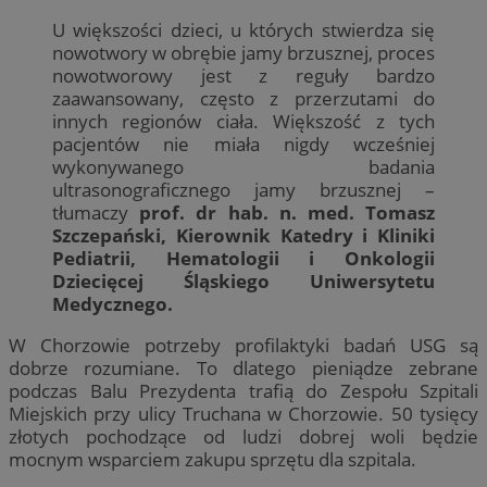
U większości dzieci, u których stwierdza się
nowotwory w obrębie jamy brzusznej, proces
nowotworowy jest z reguły bardzo
zaawansowany, często z przerzutami do
innych regionów ciała. Większość z tych
pacjentów nie miała nigdy wcześniej
wykonywanego badania
ultrasonograficznego jamy brzusznej –
tłumaczy
prof. dr hab. n. med. Tomasz
Szczepański, Kierownik Katedry i Kliniki
Pediatrii, Hematologii i Onkologii
Dziecięcej Śląskiego Uniwersytetu
Medycznego.
W Chorzowie potrzeby profilaktyki badań USG są
dobrze rozumiane. To dlatego pieniądze zebrane
podczas Balu Prezydenta trafią do Zespołu Szpitali
Miejskich przy ulicy Truchana w Chorzowie. 50 tysięcy
złotych pochodzące od ludzi dobrej woli będzie
mocnym wsparciem zakupu sprzętu dla szpitala.