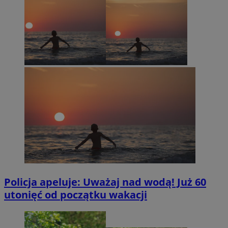
Policja apeluje: Uważaj nad wodą! Już 60
utonięć od początku wakacji