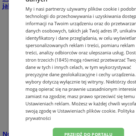
jak chronić siebie, dzieci i dom
My i nasi partnerzy używamy plików cookie i podob
technologii do przechowywania i uzyskiwania dostę
informacji na Twoim urządzeniu oraz do przetwarza
danych osobowych, takich jak Twój adres IP, unikaln
identyfikatory i dane przeglądania, w celu wyświetla
spersonalizowanych reklam i treści, pomiaru reklam 
treści, analizy odbiorców oraz ulepszania usług.
Dos
stron trzecich (1845)
mogą również przetwarzać Two
dane w tych i innych celach, w tym wykorzystywać
precyzyjne dane geolokalizacyjne i cechy urządzenia
wybory dotyczą wyłącznie tej witryny. Niektórzy do
mogą opierać się na prawnie uzasadnionym interesi
zamiast na zgodzie; masz prawo sprzeciwić się temu
Ustawieniach reklam
. Możesz w każdej chwili wycof
swoją zgodę w
Ustawieniach plików cookie
.
Polityka
prywatności
Nowi ratownicy WOPR złożyli ślubowanie.
PRZEJDŹ DO PORTALU