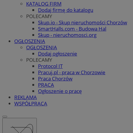
KATALOG FIRM
Dodaj firmę do katalogu
POLECAMY
Skup.io - Skup nieruchomości Chorzów
SmartHalls.com - Budowa Hal
Skup - nieruchomosci.org
OGŁOSZENIA
OGŁOSZENIA
Dodaj ogłoszenie
POLECAMY
Protocol IT
Pracuj.pl - praca w Chorzowie
Praca Chorzów
PRACA
Ogłoszenie o pracę
REKLAMA
WSPÓŁPRACA