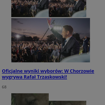
Oficjalne wyniki wyborów: W Chorzowie
wygrywa Rafał Trzaskowski!
68