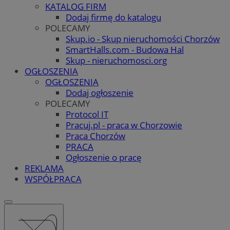
KATALOG FIRM
Dodaj firmę do katalogu
POLECAMY
Skup.io - Skup nieruchomości Chorzów
SmartHalls.com - Budowa Hal
Skup - nieruchomosci.org
OGŁOSZENIA
OGŁOSZENIA
Dodaj ogłoszenie
POLECAMY
Protocol IT
Pracuj.pl - praca w Chorzowie
Praca Chorzów
PRACA
Ogłoszenie o pracę
REKLAMA
WSPÓŁPRACA