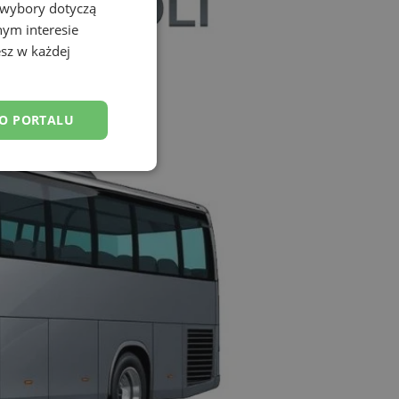
 wybory dotyczą
nym interesie
sz w każdej
DO PORTALU
esklasyfikowane
ane
owanie użytkownika i
j.