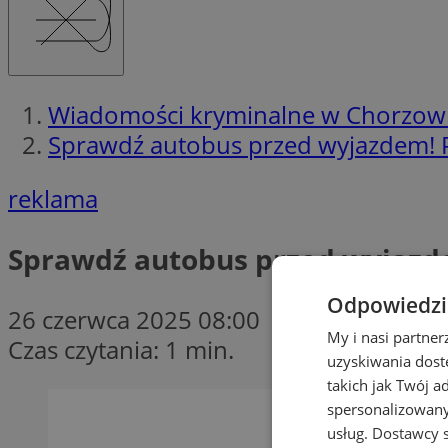
Wiadomości kryminalne w Chorzow
Sprawdź autobus przed wyjazdem! Po
reklama
Sprawdź autobus przed wyjazde
Odpowiedzia
26 czerwca 2025 08:00
My i nasi partne
Czas czytania: 1 min.
uzyskiwania dost
takich jak Twój a
spersonalizowanyc
usług.
Dostawcy s