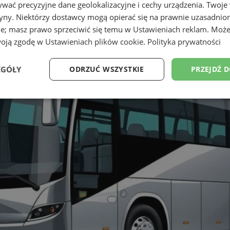
wać precyzyjne dane geolokalizacyjne i cechy urządzenia. Twoje
tryny. Niektórzy dostawcy mogą opierać się na prawnie uzasadnio
ie; masz prawo sprzeciwić się temu w
Ustawieniach reklam
. Może
woją zgodę w
Ustawieniach plików cookie
.
Polityka prywatności
EGÓŁY
ODRZUĆ WSZYSTKIE
PRZEJDŹ 
Wydajność
Targetowanie
Funkcjonalność
Ni
ezbędne
Wydajność
Targetowanie
Funkcjonalność
Niesklasyfikow
ie umożliwiają korzystanie z podstawowych funkcji strony internetowej, takich jak log
Bez niezbędnych plików cookie nie można prawidłowo korzystać ze strony internetowe
Okres
Provider
/
Domena
Opis
przechowywania