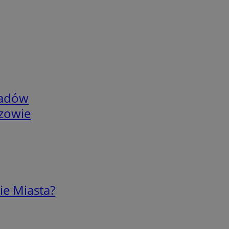
adów
rzowie
ie Miasta?