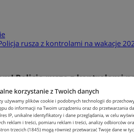
ie
licja rusza z kontrolami na wakacje 20
m! Policja rusza z kontrolami n
lne korzystanie z Twoich danych
rzy używamy plików cookie i podobnych technologii do przechow
ępu do informacji na Twoim urządzeniu oraz do przetwarzania 
dres IP, unikalne identyfikatory i dane przeglądania, w celu wyświ
h reklam i treści, pomiaru reklam i treści, analizy odbiorców or
tron trzecich (1845)
mogą również przetwarzać Twoje dane w tych