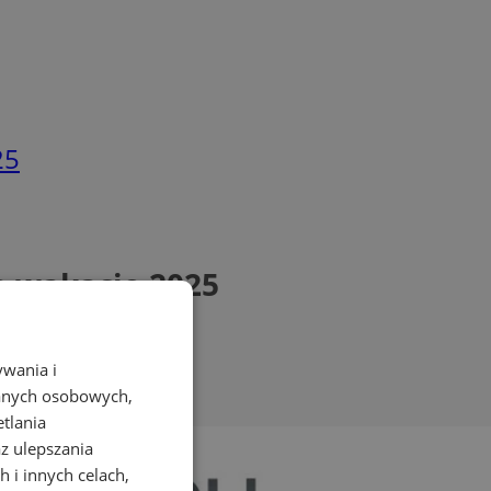
25
a wakacje 2025
ywania i
danych osobowych,
etlania
az ulepszania
 i innych celach,