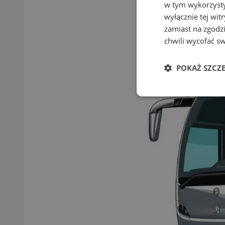
w tym wykorzysty
wyłącznie tej wi
zamiast na zgodz
chwili wycofać s
POKAŻ SZCZ
Niezbędne
Ni
Niezbędne pliki cook
zarządzanie kontem. 
Nazwa