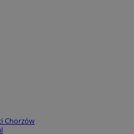
ci Chorzów
l