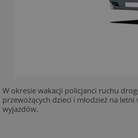
QeSessID
MvSessID
SessID
CookieScriptConse
__cf_bm
VISITOR_PRIVACY_
W okresie wakacji policjanci ruchu d
przewożących dzieci i młodzież na letn
wyjazdów.
INGRESSCOOKIE