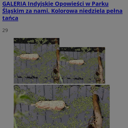
GALERIA
Indyjskie Opowieści w Parku
Śląskim za nami. Kolorowa niedziela pełna
tańca
29