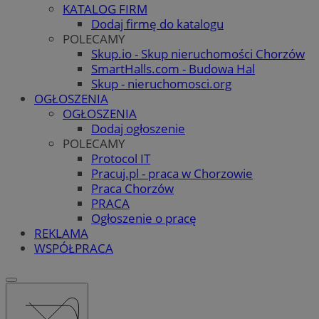
KATALOG FIRM
Dodaj firmę do katalogu
POLECAMY
Skup.io - Skup nieruchomości Chorzów
SmartHalls.com - Budowa Hal
Skup - nieruchomosci.org
OGŁOSZENIA
OGŁOSZENIA
Dodaj ogłoszenie
POLECAMY
Protocol IT
Pracuj.pl - praca w Chorzowie
Praca Chorzów
PRACA
Ogłoszenie o pracę
REKLAMA
WSPÓŁPRACA