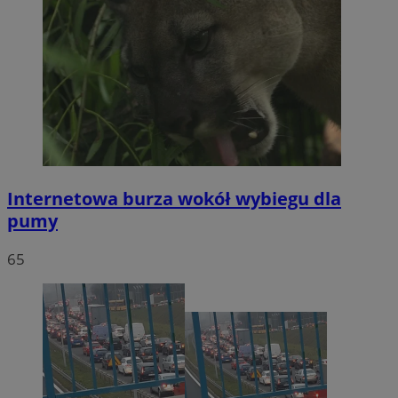
Internetowa burza wokół wybiegu dla
pumy
65