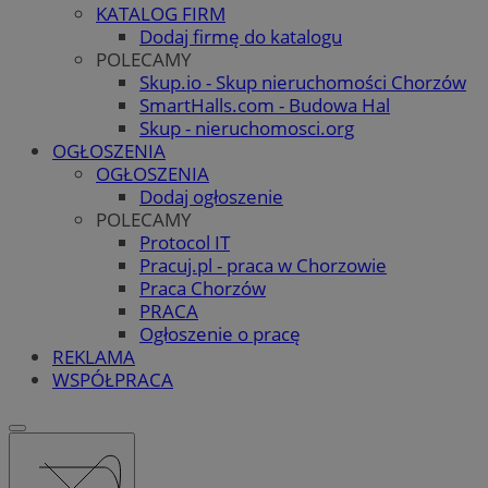
KATALOG FIRM
Dodaj firmę do katalogu
POLECAMY
Skup.io - Skup nieruchomości Chorzów
SmartHalls.com - Budowa Hal
Skup - nieruchomosci.org
OGŁOSZENIA
OGŁOSZENIA
Dodaj ogłoszenie
POLECAMY
Protocol IT
Pracuj.pl - praca w Chorzowie
Praca Chorzów
PRACA
Ogłoszenie o pracę
REKLAMA
WSPÓŁPRACA