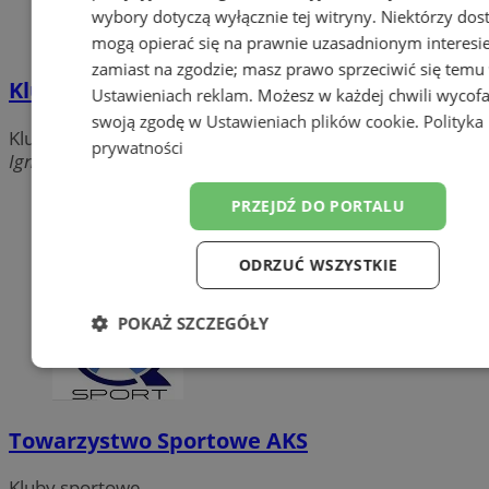
wybory dotyczą wyłącznie tej witryny. Niektórzy do
mogą opierać się na prawnie uzasadnionym interesi
zamiast na zgodzie; masz prawo sprzeciwić się temu
Klub Sportowy Aquasportvip
Ustawieniach reklam
. Możesz w każdej chwili wycof
swoją zgodę w
Ustawieniach plików cookie
.
Polityka
Kluby sportowe
prywatności
Ignacego Mościckiego 34/5, 41-500 Chorzów
PRZEJDŹ DO PORTALU
ODRZUĆ WSZYSTKIE
POKAŻ SZCZEGÓŁY
Niezbędne
Wydajność
Targetow
Towarzystwo Sportowe AKS
Funkcjonalność
Niesklasyfikowa
Kluby sportowe