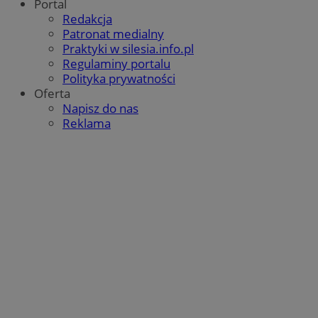
Portal
Redakcja
Patronat medialny
Praktyki w silesia.info.pl
VISITOR_PRIVACY_METADATA
5 
YouTube
Regulaminy portalu
.youtube.com
Polityka prywatności
Oferta
Napisz do nas
Reklama