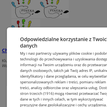
Odpowiedzialne korzystanie z Twoi
danych
Chorzowski Klub Futbolu Stołowego
My i nasi partnerzy używamy plików cookie i podob
technologii do przechowywania i uzyskiwania dostę
Kluby sportowe
informacji na Twoim urządzeniu oraz do przetwarza
Wandy 21/1, 41-500 Chorzów
danych osobowych, takich jak Twój adres IP, unikaln
identyfikatory i dane przeglądania, w celu wyświetla
spersonalizowanych reklam i treści, pomiaru reklam 
treści, analizy odbiorców oraz ulepszania usług.
Dos
stron trzecich (1916)
mogą również przetwarzać Two
dane w tych i innych celach, w tym wykorzystywać
precyzyjne dane geolokalizacyjne i cechy urządzenia